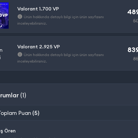
Valorant 1.700 VP
489
Ürün hakkında detaylı bilgi için ürün sayfasını
5
inceleyebilirsiniz.
Valorant 2.925 VP
839
Ürün hakkında detaylı bilgi için ürün sayfasını
8
inceleyebilirsiniz.
rumlar
(1)
Toplam Puan
(5)
aş Ören