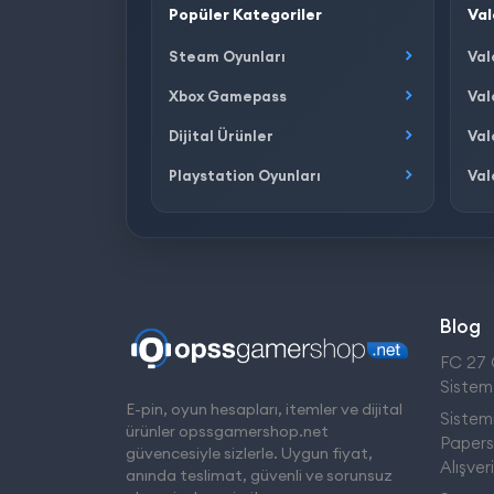
Popüler Kategoriler
Val
Steam Oyunları
Val
Xbox Gamepass
Val
Dijital Ürünler
Val
Playstation Oyunları
Val
Blog
FC 27 Ç
Sistem
E-pin, oyun hesapları, itemler ve dijital
Sistemi
ürünler opssgamershop.net
Papers,
güvencesiyle sizlerle. Uygun fiyat,
Alışver
anında teslimat, güvenli ve sorunsuz