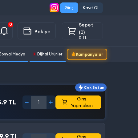
Giriş
Kayıt Ol
Sepet
0
Bakiye
(0)
0 TL
Sosyal Medya
Dijital Ürünler
Kampanyalar
Çok Satan
Giriş
.9 TL
Yapmalısın
9.9 TL
Giriş