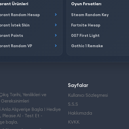
orant Ürünleri
Oyun Fırsatları
orant Random Hesap
Steam Random Key
orant İstek Skin
Fortnite Hesap
orant Points
007 First Light
orant Random VP
Gothic 1 Remake
Sayfalar
ıkış Tarihi, Yenilikleri ve
Kullanıcı Sözleşmesi
 Gereksinimleri
S.S.S
 Anla Alışverişe Başla ! Hediye
Hakkımızda
 Please Al - Test Et -
işe başla.
KVKK