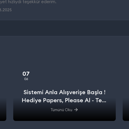
et hızlıydı teşekkür ederim.
06.2025
07
06
Sistemi Anla Alışverişe Başla !
Hediye Papers, Please Al - Test
Et - Alışverişe başla.
Tümünü Oku