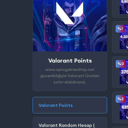
%1
Valorant Points
%0
www.opssgamershop.net
güvenilirliğiyle Valorant Ürünleri
satın alabilirsiniz.
%2
Valorant Points
Valorant Random Hesap (