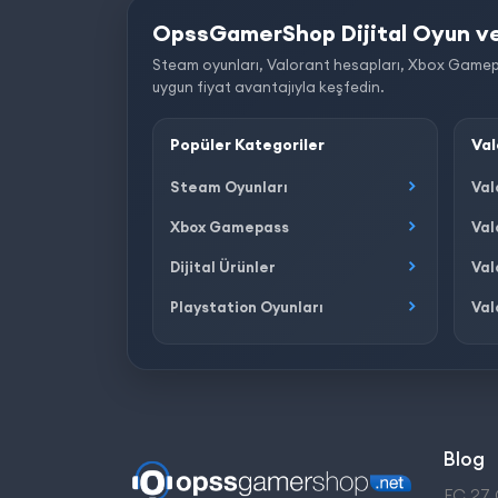
OpssGamerShop Dijital Oyun ve
Steam oyunları, Valorant hesapları, Xbox Gamepass, 
uygun fiyat avantajıyla keşfedin.
Popüler Kategoriler
Val
Steam Oyunları
Val
Xbox Gamepass
Val
Dijital Ürünler
Val
Playstation Oyunları
Val
Blog
FC 27 Ç