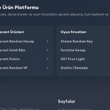
 Ürün Platformu
dijital ürünler ve oyun fırsatlarını güvenli alışveriş, hızlı teslimat ve
orant Ürünleri
Oyun Fırsatları
orant Random Hesap
Steam Random Key
orant İstek Skin
Fortnite Hesap
orant Points
007 First Light
orant Random VP
Gothic 1 Remake
Sayfalar
ıkış Tarihi, Yenilikleri ve
Kullanıcı Sözleşmesi