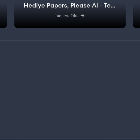
Hediye Papers, Please Al - Test
Et - Alışverişe başla.
Tümünü Oku