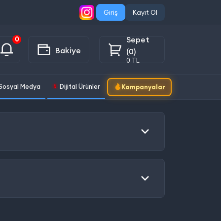
Giriş
Kayıt Ol
Sepet
0
Bakiye
(0)
0 TL
Sosyal Medya
Dijital Ürünler
Kampanyalar