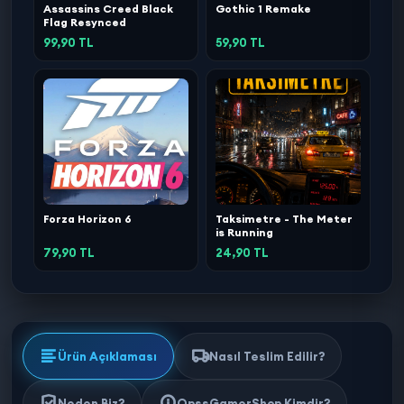
Assassins Creed Black
Gothic 1 Remake
Flag Resynced
99,90 TL
59,90 TL
Forza Horizon 6
Taksimetre - The Meter
is Running
79,90 TL
24,90 TL
Ürün Açıklaması
Nasıl Teslim Edilir?
Neden Biz?
OpssGamerShop Kimdir?