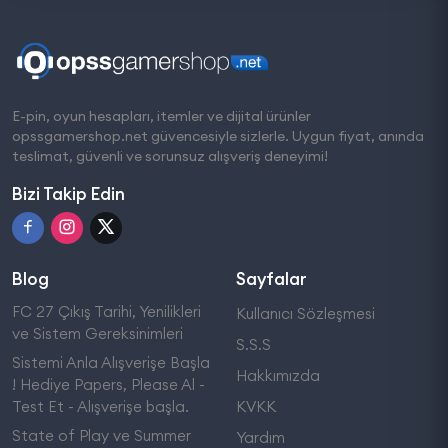
E-pin, oyun hesapları, itemler ve dijital ürünler
opssgamershop.net güvencesiyle sizlerle. Uygun fiyat, anında
teslimat, güvenli ve sorunsuz alışveriş deneyimi!
Bizi Takip Edin
Blog
Sayfalar
FC 27 Çıkış Tarihi, Yenilikleri
Kullanıcı Sözleşmesi
ve Sistem Gereksinimleri
S.S.S
Sistemi Anla Alışverişe Başla
Hakkımızda
! Hediye Papers, Please Al -
Test Et - Alışverişe başla.
KVKK
State of Play ve Summer
Yardım