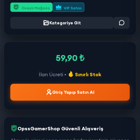
Onaylı Mağaza
VIP Satıcı
Kategoriye Git
59,90 ₺
İlan Ücreti •
Sınırlı Stok
Giriş Yapıp Satın Al
OpssGamerShop Güvenli Alışveriş