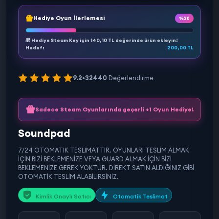
Hediye Oyun İlerlemesi
%30
🎁 Hediye Steam Key için
140,10 TL
değerinde ürün ekleyin!
Hedef:
200,00 TL
9.2
•
32440
Değerlendirme
Sadece Steam Oyunlarında geçerli +1 Oyun Hediye!
Soundpad
7/24 OTOMATİK TESLİMATTIR. OYUNLARI TESLİM ALMAK
İÇİN BİZİ BEKLEMENİZE VEYA GUARD ALMAK İÇİN BİZİ
BEKLEMENİZE GEREK YOKTUR. DİREKT SATIN ALDIĞINIZ GİBİ
OTOMATİK TESLİM ALABİLİRSİNİZ.
Kimlik Onaylı Satıcı
Otomatik Teslimat