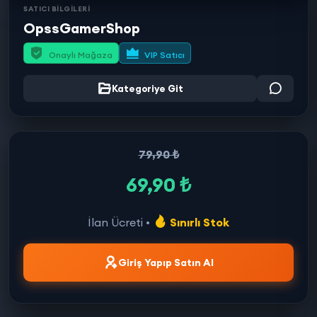
SATICI BİLGİLERİ
OpssGamerShop
Onaylı Mağaza
VIP Satıcı
Kategoriye Git
79,90 ₺
69,90 ₺
İlan Ücreti •
Sınırlı Stok
Giriş Yapıp Satın Al