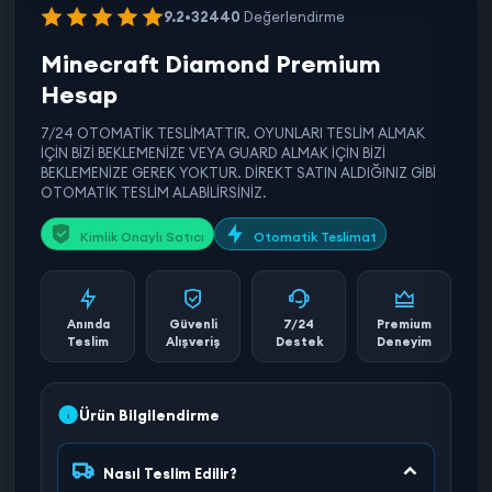
9.2
•
32440
Değerlendirme
Minecraft Diamond Premium
Hesap
7/24 OTOMATİK TESLİMATTIR. OYUNLARI TESLİM ALMAK
İÇİN BİZİ BEKLEMENİZE VEYA GUARD ALMAK İÇİN BİZİ
BEKLEMENİZE GEREK YOKTUR. DİREKT SATIN ALDIĞINIZ GİBİ
OTOMATİK TESLİM ALABİLİRSİNİZ.
Kimlik Onaylı Satıcı
Otomatik Teslimat
Anında
Güvenli
7/24
Premium
Teslim
Alışveriş
Destek
Deneyim
Ürün Bilgilendirme
Nasıl Teslim Edilir?