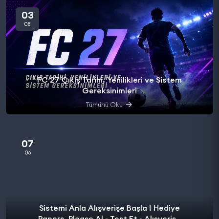
03
08
FC 27 Çıkış Tarihi, Yenilikleri ve Sistem
Gereksinimleri
Tümünü Oku
07
06
Sistemi Anla Alışverişe Başla ! Hediye
Papers, Please Al - Test Et - Alışverişe