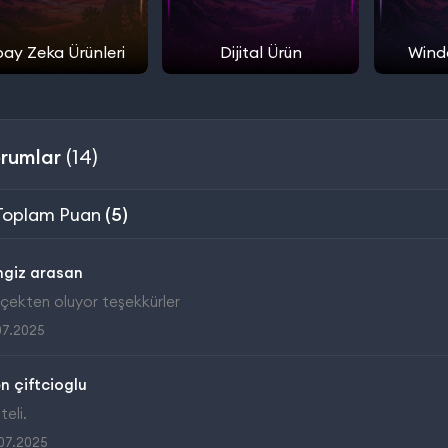
ay Zeka Ürünleri
Dijital Ürün
Windo
rumlar
(14)
Toplam Puan
(5)
ngiz arasan
çekten oluyor teşekkürler
07.2025
n çiftcioglu
teli.
07.2025