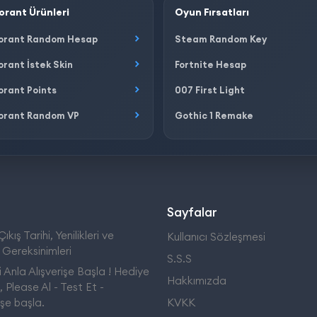
orant Ürünleri
Oyun Fırsatları
orant Random Hesap
Steam Random Key
orant İstek Skin
Fortnite Hesap
orant Points
007 First Light
orant Random VP
Gothic 1 Remake
Sayfalar
ıkış Tarihi, Yenilikleri ve
Kullanıcı Sözleşmesi
 Gereksinimleri
S.S.S
 Anla Alışverişe Başla ! Hediye
Hakkımızda
 Please Al - Test Et -
işe başla.
KVKK