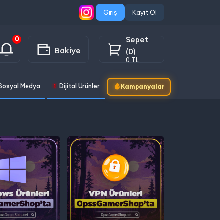
Giriş
Kayıt Ol
Sepet
0
Bakiye
(0)
0 TL
Sosyal Medya
Dijital Ürünler
Kampanyalar