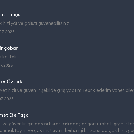
rat Topçu
 hızlıydı ve çalıştı güvenebilirsiniz
07.2025
ir çoban
 kaliteli
09.2025
fer Öztürk
et hızlı ve güvenilir şekilde giriş yaptım Tebrik ederim yöneticiler
07.2025
met Efe Taşci
lı ve güvenilirliğin adresi burası arkadaşlar gönül rahatlığıyla iste
lanmaktayım ve çok mutluyum herhangi bir sorunda çok hızlı, güveni