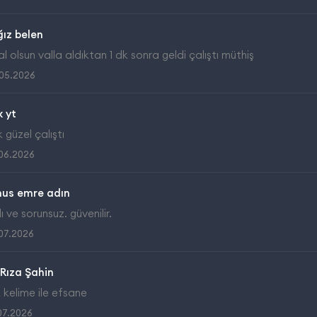
ız belen
al olsun valla aldıktan 1 dk sonra geldi çalıştı müthiş
05.2026
 yt
 güzel çalıştı
06.2026
nus emre adın
lı ve sorunsuz. güvenilir.
07.2026
 Rıza Şahin
 kelime ile efsane
07.2026