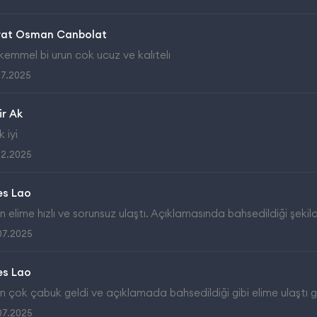
rat Osman Canbolat
emmel bi urun cok ucuz ve kalıtelı
07.2025
ir Ak
 iyi
12.2025
es Lao
n elime hızlı ve sorunsuz ulaştı. Açıklamasında bahsedildiği şeki
07.2025
es Lao
n çok çabuk geldi ve açıklamada bahsedildiği gibi elime ulaştı gön
07.2025