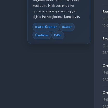
seçeneklerini uygun fiyatlarla
keşfedin. Hızlı teslimat ve
güvenli alışveriş avantajıyla
Be
dijital ihtiyaçlarınızı karşılayın.
muk
10.
Dijital Ürünler
Kodlar
Üyelikler
E-Pin
Em
Çok
23.
Cr
Ürü
09.
Cr
Ürü
09.