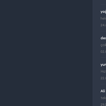
yağ
hel
24.
dex
çok
02.
yu
Hız
22.
Ali
tek
29.