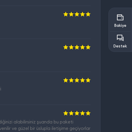
Bakiye
Destek
i
diğinizi alabilirsiniz şuanda bu paketi
lir ve güzel bir üslupla iletişime geçiyorlar