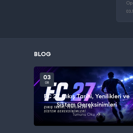
Ops
03.
BLOG
03
08
FC 27 Çıkış Tarihi, Yenilikleri ve
Sistem Gereksinimleri
Tümünü Oku