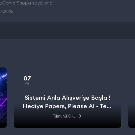
GamerShop'a saygılar :)
12.2025
07
06
Sistemi Anla Alışverişe Başla !
Hediye Papers, Please Al - Test
Et - Alışverişe başla.
Tümünü Oku