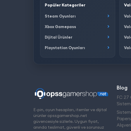
Popüler Kategoriler
Val
Steam Oyunları
Val
Xbox Gamepass
Val
Dijital Ürünler
Val
Playstation Oyunları
Val
Blog
FC 27 Ç
Sistem
E-pin, oyun hesapları, itemler ve dijital
Sistemi
ürünler opssgamershop.net
Papers,
güvencesiyle sizlerle. Uygun fiyat,
Alışver
anında teslimat, güvenli ve sorunsuz