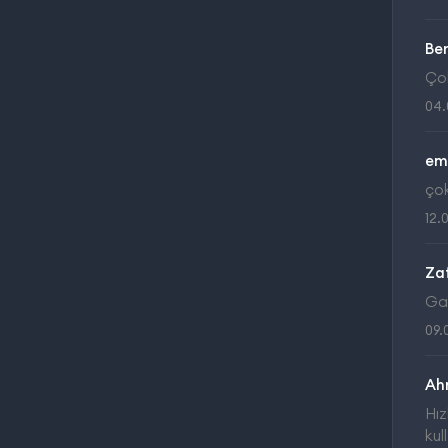
Be
Çok
04.
em
çok
12.
Za
Gay
09.
Ah
Hız
kul