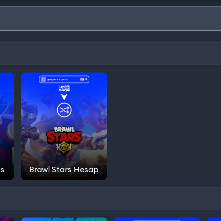
as
Brawl Stars Hesap