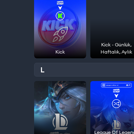
Kick - Günlük,
Kick
Haftalık, Aylık
L
League Of Legen