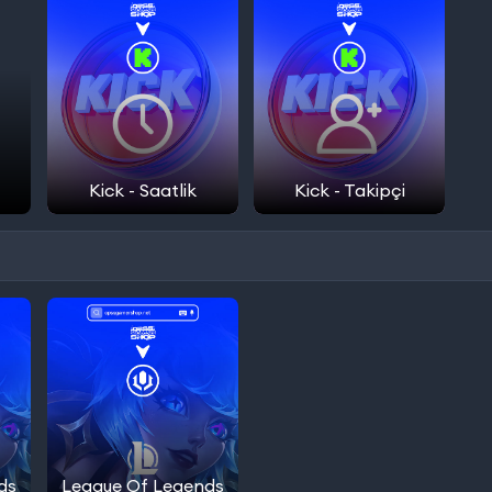
Kick - Saatlik
Kick - Takipçi
ds
League Of Legends