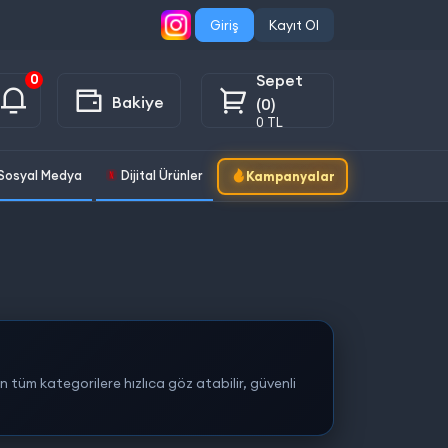
Giriş
Kayıt Ol
Sepet
0
Bakiye
(0)
0 TL
Sosyal Medya
Dijital Ürünler
Kampanyalar
n tüm kategorilere hızlıca göz atabilir, güvenli