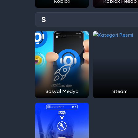
Roblox
Roblox Hesap
S
Sosyal Medya
Steam