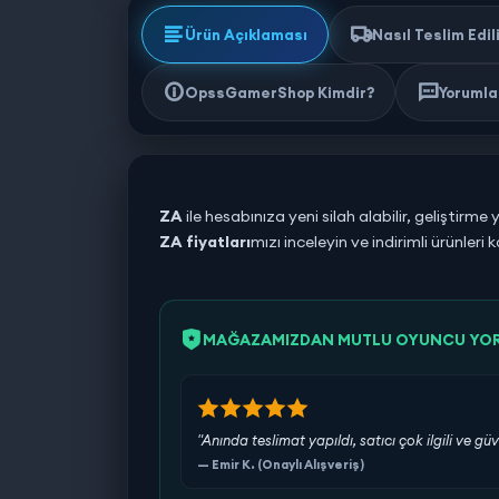
Ürün Açıklaması
Nasıl Teslim Edil
OpssGamerShop Kimdir?
Yorumlar
ZA
ile hesabınıza yeni silah alabilir, geliştirm
ZA fiyatları
mızı inceleyin ve indirimli ürünleri 
MAĞAZAMIZDAN MUTLU OYUNCU YO
"Anında teslimat yapıldı, satıcı çok ilgili ve güv
— Emir K. (Onaylı Alışveriş)