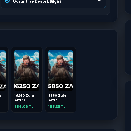
Garanti ve Destek Bilgisi
a
16250 Zula
5850 Zula
Altını
Altını
284,05 TL
109,25 TL