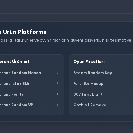
 Ürün Platformu
dijital ürünler ve oyun fırsatlarını güvenli alışveriş, hızlı teslimat ve
orant Ürünleri
Oyun Fırsatları
orant Random Hesap
Steam Random Key
orant İstek Skin
Fortnite Hesap
orant Points
007 First Light
orant Random VP
Gothic 1 Remake