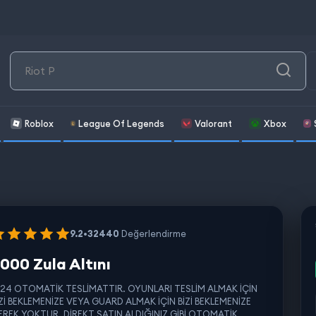
Roblox
League Of Legends
Valorant
Xbox
9.2
•
32440
Değerlendirme
000 Zula Altını
/24 OTOMATİK TESLİMATTIR. OYUNLARI TESLİM ALMAK İÇİN
İZİ BEKLEMENİZE VEYA GUARD ALMAK İÇİN BİZİ BEKLEMENİZE
EREK YOKTUR. DİREKT SATIN ALDIĞINIZ GİBİ OTOMATİK