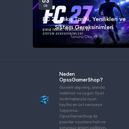
03
08
FC 27 Çıkış Tarihi, Yenilikleri ve
Sistem Gereksinimleri
Tümünü Oku
Neden
OpssGamerShop?
Güvenli alışveriş, anında
teslimat ve uygun fiyat
avantajlarıyla oyun
keyfini en üst seviyeye
taşıyoruz.
OpssGamerShop ile
popüler oyunlara hızlı ve
sorunsuz erişim sağlayın.