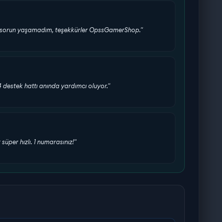
bir sorun yaşamadım, teşekkürler OpssGamerShop."
24 destek hattı anında yardımcı oluyor."
üper hızlı. 1 numarasınız!"