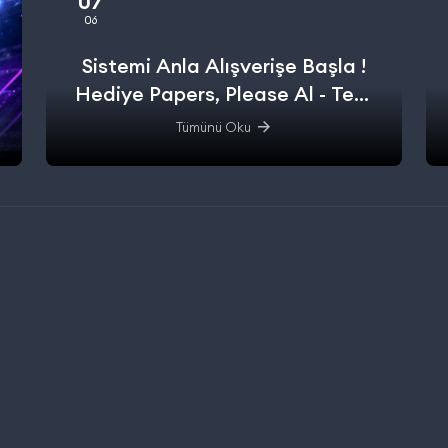
07
06
Sistemi Anla Alışverişe Başla !
Hediye Papers, Please Al - Test
Et - Alışverişe başla.
Tümünü Oku