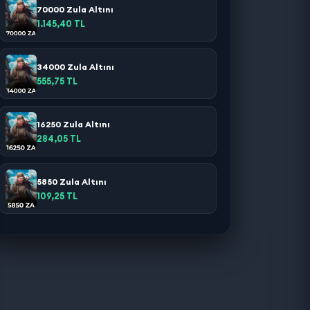
70000 Zula Altını
1.145,40 TL
34000 Zula Altını
555,75 TL
16250 Zula Altını
284,05 TL
5850 Zula Altını
109,25 TL