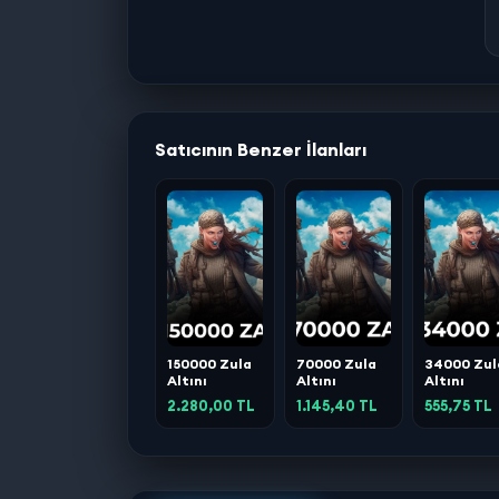
Satıcının Benzer İlanları
150000 Zula
70000 Zula
34000 Zul
Altını
Altını
Altını
2.280,00 TL
1.145,40 TL
555,75 TL