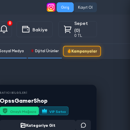
Giriş
Kayıt Ol
Sepet
0
Bakiye
(0)
0 TL
Sosyal Medya
Dijital Ürünler
Kampanyalar
SATICI BİLGİLERİ
OpssGamerShop
Onaylı Mağaza
VIP Satıcı
Kategoriye Git