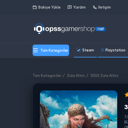
Bakiye Yükle
Yardım
İletişim
Steam
Playstation
Tüm Kategoriler
Tüm Kategoriler
Zula Altını
3000 Zula Altını
3
7
B
G