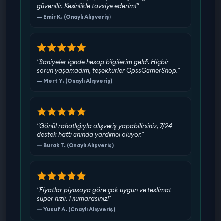
güvenilir. Kesinlikle tavsiye ederim!"
— Emir K. (Onaylı Alışveriş)
Fırsatı kaçırma, hemen Valorant hesabı satın al ve
oyun keyfini zirveye taşı! OpssGamerShop
güvencesiyle alışverişin tadını çıkar!
"Saniyeler içinde hesap bilgilerim geldi. Hiçbir
sorun yaşamadım, teşekkürler OpssGamerShop."
— Mert Y. (Onaylı Alışveriş)
"Gönül rahatlığıyla alışveriş yapabilirsiniz, 7/24
destek hattı anında yardımcı oluyor."
— Burak T. (Onaylı Alışveriş)
"Fiyatlar piyasaya göre çok uygun ve teslimat
süper hızlı. 1 numarasınız!"
— Yusuf A. (Onaylı Alışveriş)