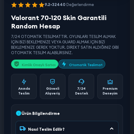
9.2
•
32440
Değerlendirme
Valorant 70-120 Skin Garantili
Random Hesap
7/24 OTOMATİK TESLİMATTIR. OYUNLARI TESLİM ALMAK
İÇİN BİZİ BEKLEMENİZE VEYA GUARD ALMAK İÇİN BİZİ
BEKLEMENİZE GEREK YOKTUR. DİREKT SATIN ALDIĞINIZ GİBİ
OTOMATİK TESLİM ALABİLİRSİNİZ.
Kimlik Onaylı Satıcı
Otomatik Teslimat
Anında
Güvenli
7/24
Premium
Teslim
Alışveriş
Destek
Deneyim
Ürün Bilgilendirme
Nasıl Teslim Edilir?