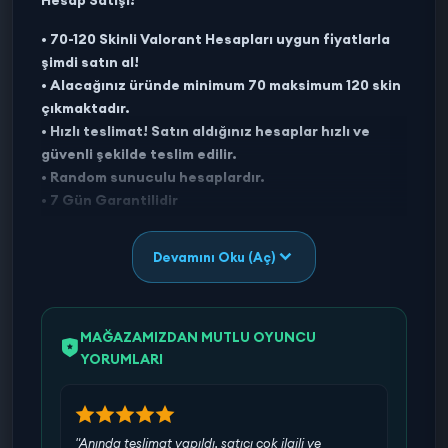
• 70-120 Skinli Valorant Hesapları uygun fiyatlarla
şimdi satın al!
• Alacağınız üründe minimum 70 maksimum 120 skin
çıkmaktadır.
• Hızlı teslimat! Satın aldığınız hesaplar hızlı ve
güvenli şekilde teslim edilir.
• Random sunuculu hesaplardır.
• 7 Gün Garantilidir
Özellikler:
Devamını Oku (Aç)
•Skin sayısı: İlanda başlığında belirtilen skin sayısı
altında asla eksik skin çıkmamaktadır.
•Yükseltme: Hesaplarda yükseltmeler ve renk
değiştiricileri skin olarak sayılmaktadır.
MAĞAZAMIZDAN MUTLU OYUNCU
•Kaliteli Hesaplar: Satılan tüm hesaplarımız
YORUMLARI
piyasanın en kaliteli hesaplarıdır.
•Kontrol Edilmiş Hesaplar: Tüm hesaplarımız
teslimat öncesi özenle kontrol edilip tarafınıza
"Anında teslimat yapıldı, satıcı çok ilgili ve
iletilmektedir.