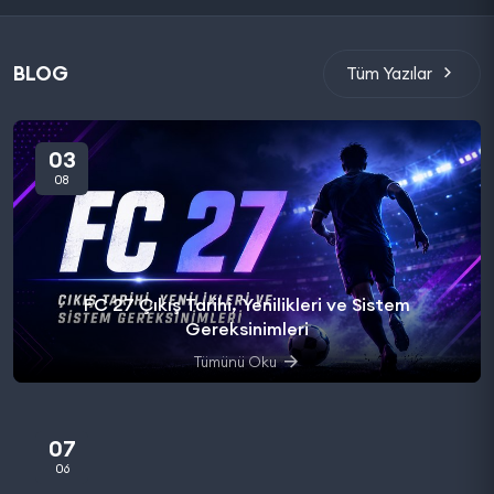
BLOG
Tüm Yazılar
03
08
FC 27 Çıkış Tarihi, Yenilikleri ve Sistem
Gereksinimleri
Tümünü Oku
07
06