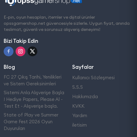
E-pin, oyun hesapları, itemler ve dijital ürünler
opssgamershop.net güvencesiyle sizlerle. Uygun fiyat, anında
teslimat, güvenli ve sorunsuz alışveriş deneyimi!
Bizi Takip Edin
Blog
Sayfalar
FC 27 Çıkış Tarihi, Yenilikleri
Kullanıcı Sözleşmesi
ve Sistem Gereksinimleri
S.S.S
Sistemi Anla Alışverişe Başla
Hakkımızda
! Hediye Papers, Please Al -
Test Et - Alışverişe başla.
KVKK
State of Play ve Summer
Yardım
Game Fest 2026 Oyun
iletisim
Duyuruları