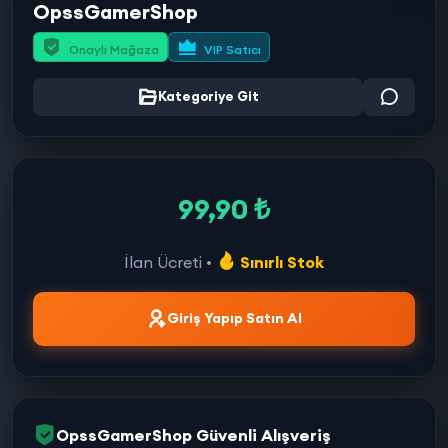
OpssGamerShop
Onaylı Mağaza
VIP Satıcı
Kategoriye Git
99,90 ₺
İlan Ücreti •
Sınırlı Stok
Giriş Yapıp Satın Al
OpssGamerShop Güvenli Alışveriş