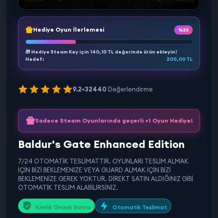
Hediye Oyun İlerlemesi
%30
🎁 Hediye Steam Key için
140,10 TL
değerinde ürün ekleyin!
Hedef:
200,00 TL
9.2
•
32440
Değerlendirme
Sadece Steam Oyunlarında geçerli +1 Oyun Hediye!
Baldur's Gate Enhanced Edition
7/24 OTOMATİK TESLİMATTIR. OYUNLARI TESLİM ALMAK
İÇİN BİZİ BEKLEMENİZE VEYA GUARD ALMAK İÇİN BİZİ
BEKLEMENİZE GEREK YOKTUR. DİREKT SATIN ALDIĞINIZ GİBİ
OTOMATİK TESLİM ALABİLİRSİNİZ.
Kimlik Onaylı Satıcı
Otomatik Teslimat