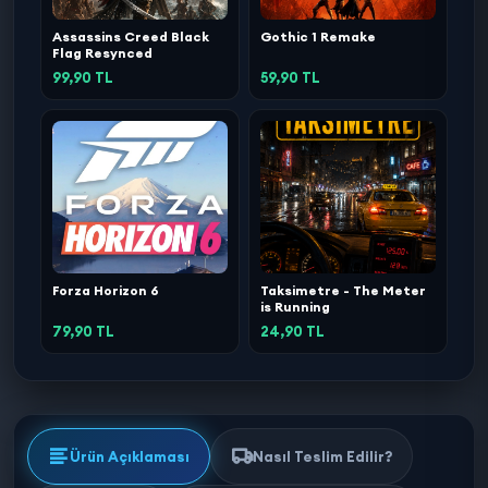
Assassins Creed Black
Gothic 1 Remake
Flag Resynced
99,90 TL
59,90 TL
Forza Horizon 6
Taksimetre - The Meter
is Running
79,90 TL
24,90 TL
Ürün Açıklaması
Nasıl Teslim Edilir?