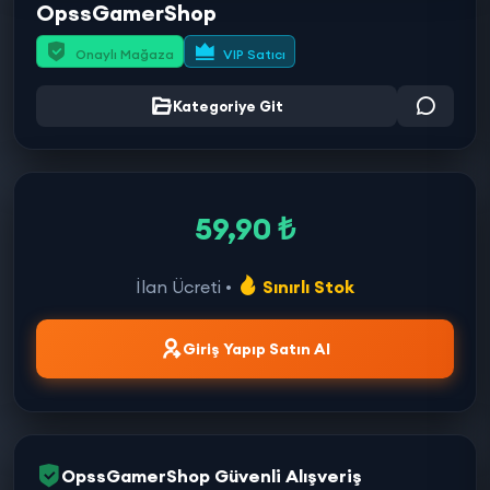
OpssGamerShop
Onaylı Mağaza
VIP Satıcı
Kategoriye Git
59,90 ₺
İlan Ücreti •
Sınırlı Stok
Giriş Yapıp Satın Al
OpssGamerShop Güvenli Alışveriş