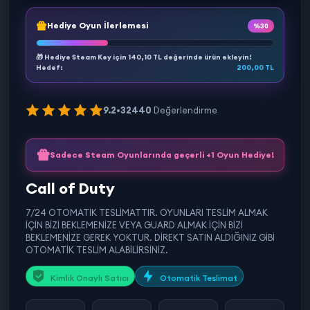
Hediye Oyun İlerlemesi
%30
🎁 Hediye Steam Key için
140,10 TL
değerinde ürün ekleyin!
Hedef:
200,00 TL
9.2
•
32440
Değerlendirme
Sadece Steam Oyunlarında geçerli +1 Oyun Hediye!
Call of Duty
7/24 OTOMATİK TESLİMATTIR. OYUNLARI TESLİM ALMAK
İÇİN BİZİ BEKLEMENİZE VEYA GUARD ALMAK İÇİN BİZİ
BEKLEMENİZE GEREK YOKTUR. DİREKT SATIN ALDIĞINIZ GİBİ
OTOMATİK TESLİM ALABİLİRSİNİZ.
Kimlik Onaylı Satıcı
Otomatik Teslimat