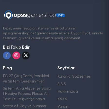
E-pin, oyun hesapları, itemler ve dijital ürünler
opssgamershop.net güvencesiyle sizlerle. Uygun fiyat, anında
teslimat, güvenli ve sorunsuz alışveriş deneyimi!
Bizi Takip Edin
Blog
Sayfalar
FC 27 Çıkış Tarihi, Yenilikleri
Kullanıcı Sözleşmesi
ve Sistem Gereksinimleri
S.S.S
Sistemi Anla Alışverişe Başla
Hakkımızda
! Hediye Papers, Please Al -
Test Et - Alışverişe başla.
KVKK
State of Play ve Summer
Yardım