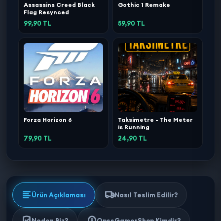
Assassins Creed Black
Gothic 1 Remake
Flag Resynced
99,90 TL
59,90 TL
Forza Horizon 6
Taksimetre - The Meter
is Running
79,90 TL
24,90 TL
Ürün Açıklaması
Nasıl Teslim Edilir?
Neden Biz?
OpssGamerShop Kimdir?