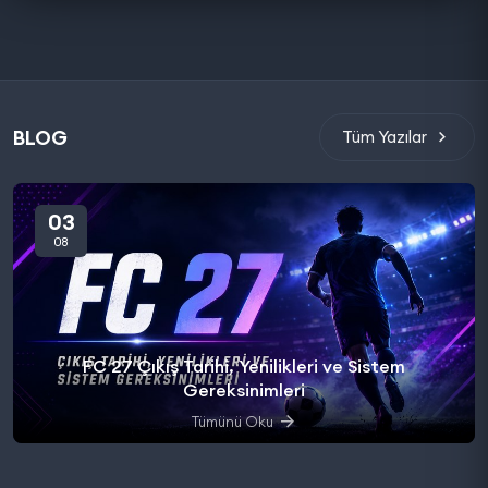
BLOG
Tüm Yazılar
03
08
FC 27 Çıkış Tarihi, Yenilikleri ve Sistem
Gereksinimleri
Tümünü Oku