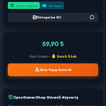
Onaylı Mağaza
VIP Satıcı
Kategoriye Git
59,90 ₺
İlan Ücreti •
Sınırlı Stok
Giriş Yapıp Satın Al
OpssGamerShop Güvenli Alışveriş