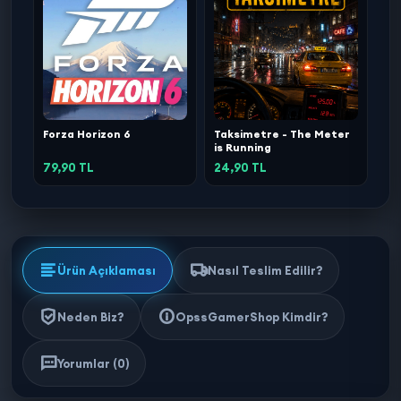
Forza Horizon 6
Taksimetre - The Meter
is Running
79,90 TL
24,90 TL
Ürün Açıklaması
Nasıl Teslim Edilir?
Neden Biz?
OpssGamerShop Kimdir?
Yorumlar (0)