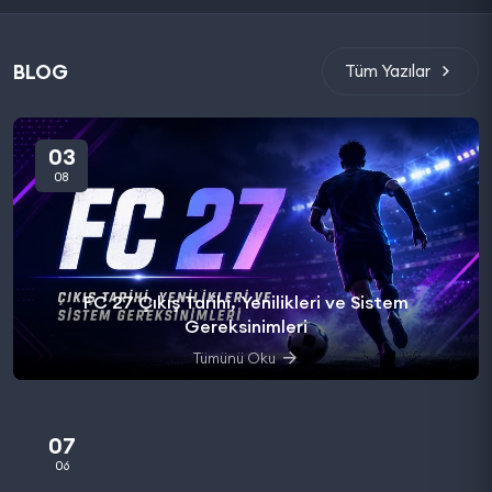
BLOG
Tüm Yazılar
03
08
FC 27 Çıkış Tarihi, Yenilikleri ve Sistem
Gereksinimleri
Tümünü Oku
07
06