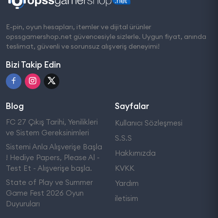
E-pin, oyun hesapları, itemler ve dijital ürünler
opssgamershop.net güvencesiyle sizlerle. Uygun fiyat, anında
teslimat, güvenli ve sorunsuz alışveriş deneyimi!
Bizi Takip Edin
Blog
Sayfalar
FC 27 Çıkış Tarihi, Yenilikleri
Kullanıcı Sözleşmesi
ve Sistem Gereksinimleri
S.S.S
Sistemi Anla Alışverişe Başla
Hakkımızda
! Hediye Papers, Please Al -
Test Et - Alışverişe başla.
KVKK
State of Play ve Summer
Yardım
Game Fest 2026 Oyun
iletisim
Duyuruları