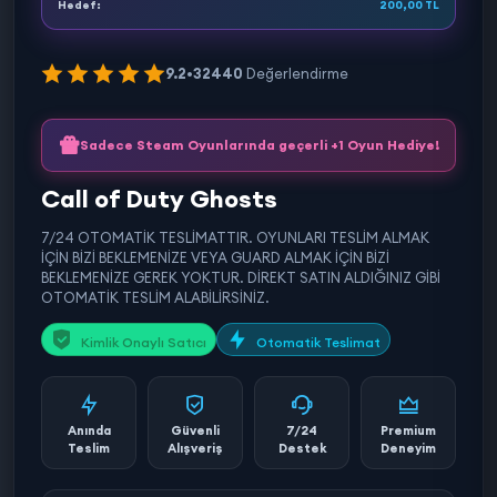
Hedef:
200,00 TL
9.2
•
32440
Değerlendirme
Sadece Steam Oyunlarında geçerli +1 Oyun Hediye!
Call of Duty Ghosts
7/24 OTOMATİK TESLİMATTIR. OYUNLARI TESLİM ALMAK
İÇİN BİZİ BEKLEMENİZE VEYA GUARD ALMAK İÇİN BİZİ
BEKLEMENİZE GEREK YOKTUR. DİREKT SATIN ALDIĞINIZ GİBİ
OTOMATİK TESLİM ALABİLİRSİNİZ.
Kimlik Onaylı Satıcı
Otomatik Teslimat
Anında
Güvenli
7/24
Premium
Teslim
Alışveriş
Destek
Deneyim