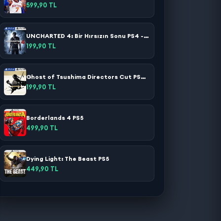
599,90 TL
UNCHARTED 4: Bir Hırsızın Sonu PS4 - PS5
199,90 TL
Ghost of Tsushima Directors Cut PS4 - PS5
199,90 TL
Borderlands 4 PS5
499,90 TL
Dying Light: The Beast PS5
449,90 TL