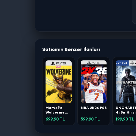
Satıcının Benzer İlanları
Marvel's
NBA 2K26 PS5
UNCHART
Wolverine
4: Bir Hırs
PS5
Sonu PS4 
699,90 TL
599,90 TL
199,90 TL
PS5