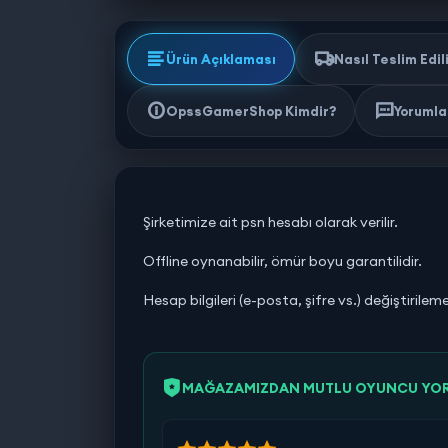
Ürün Açıklaması
Nasıl Teslim Edil
OpssGamerShop Kimdir?
Yorumlar
Şirketimize ait psn hesabı olarak verilir.
Offline oynanabilir, ömür boyu garantilidir.
Hesap bilgileri (e-posta, şifre vs.) değiştirilem
MAĞAZAMIZDAN MUTLU OYUNCU YO