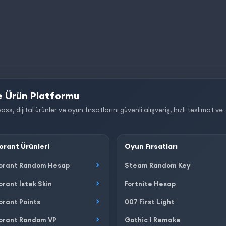
 Ürün Platformu
dijital ürünler ve oyun fırsatlarını güvenli alışveriş, hızlı teslimat ve
orant Ürünleri
Oyun Fırsatları
orant Random Hesap
Steam Random Key
orant İstek Skin
Fortnite Hesap
orant Points
007 First Light
orant Random VP
Gothic 1 Remake