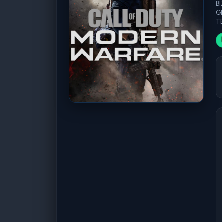
B
G
TE