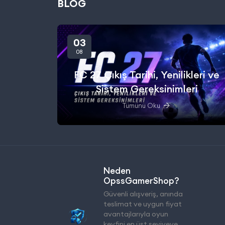
BLOG
03
08
FC 27 Çıkış Tarihi, Yenilikleri ve
Sistem Gereksinimleri
Tümünü Oku
Neden
OpssGamerShop?
Güvenli alışveriş, anında
teslimat ve uygun fiyat
avantajlarıyla oyun
keyfini en üst seviyeye