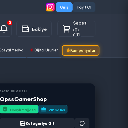
Giriş
Kayıt Ol
Sepet
0
Bakiye
(0)
0 TL
Sosyal Medya
Dijital Ürünler
Kampanyalar
SATICI BİLGİLERİ
OpssGamerShop
Onaylı Mağaza
VIP Satıcı
Kategoriye Git