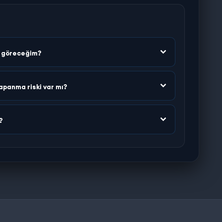
n göreceğim?
apanma riski var mı?
?