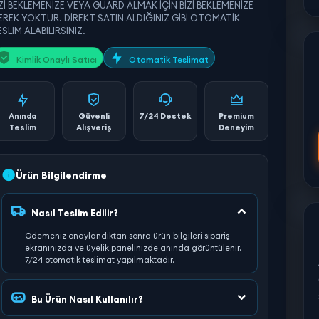
İZİ BEKLEMENİZE VEYA GUARD ALMAK İÇİN BİZİ BEKLEMENİZE
EREK YOKTUR. DİREKT SATIN ALDIĞINIZ GİBİ OTOMATİK
SLİM ALABİLİRSİNİZ.
Kimlik Onaylı Satıcı
Otomatik Teslimat
Anında
Güvenli
7/24 Destek
Premium
Teslim
Alışveriş
Deneyim
Ürün Bilgilendirme
Nasıl Teslim Edilir?
Ödemeniz onaylandıktan sonra ürün bilgileri sipariş
ekranınızda ve üyelik panelinizde anında görüntülenir.
7/24 otomatik teslimat yapılmaktadır.
Bu Ürün Nasıl Kullanılır?