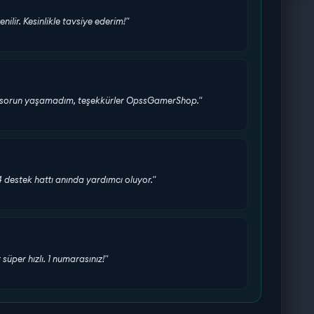
enilir. Kesinlikle tavsiye ederim!"
bir sorun yaşamadım, teşekkürler OpssGamerShop."
24 destek hattı anında yardımcı oluyor."
üper hızlı. 1 numarasınız!"