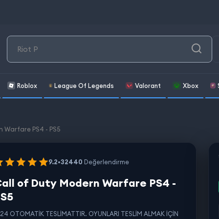
Roblox
League Of Legends
Valorant
Xbox
n Warfare PS4 - PS5
9.2
•
32440
Değerlendirme
all of Duty Modern Warfare PS4 -
PS5
/24 OTOMATİK TESLİMATTIR. OYUNLARI TESLİM ALMAK İÇİN