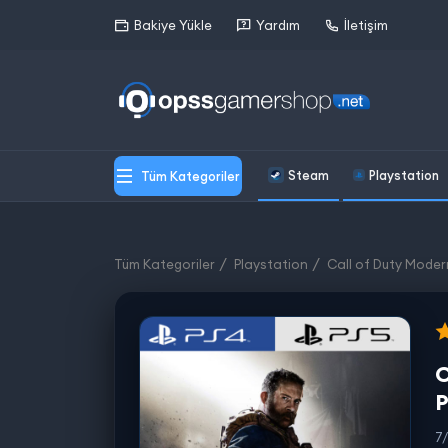
Bakiye Yükle
Yardım
İletişim
Steam
Playstation
Tüm Kategoriler
Tüm Kategoriler
Playstation
Call of Duty Moder
C
7