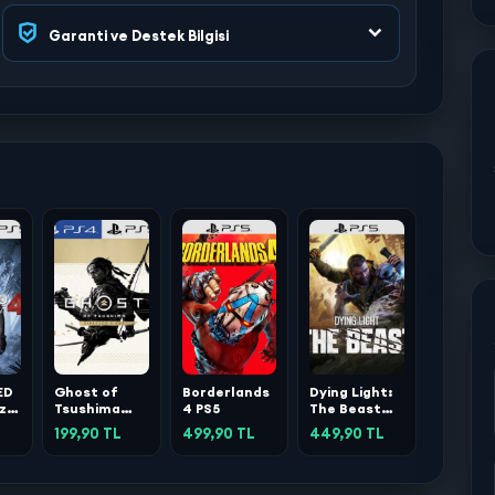
Garanti ve Destek Bilgisi
ED
Ghost of
Borderlands
Dying Light:
ızın
Tsushima
4 PS5
The Beast
-
Directors
PS5
199,90 TL
499,90 TL
449,90 TL
Cut PS4 -
PS5