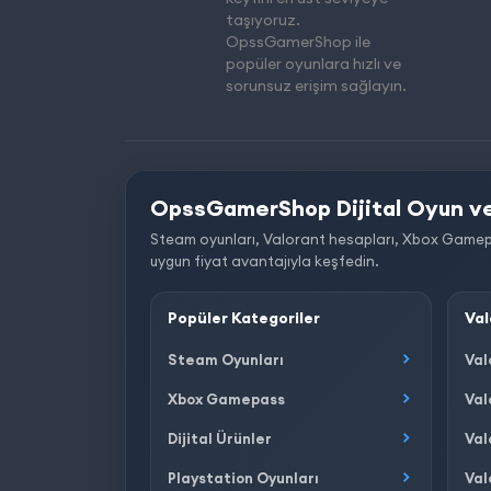
taşıyoruz.
OpssGamerShop ile
popüler oyunlara hızlı ve
sorunsuz erişim sağlayın.
OpssGamerShop Dijital Oyun ve
Steam oyunları, Valorant hesapları, Xbox Gamepass, 
uygun fiyat avantajıyla keşfedin.
Popüler Kategoriler
Val
Steam Oyunları
Val
Xbox Gamepass
Val
Dijital Ürünler
Val
Playstation Oyunları
Val