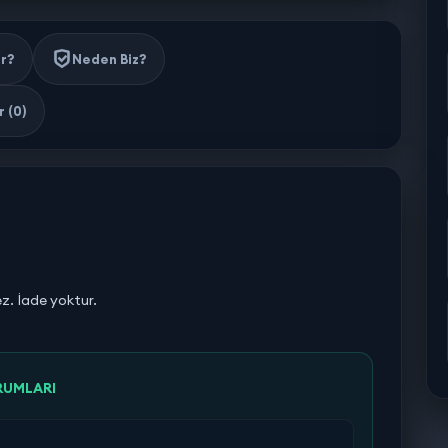
ir?
Neden Biz?
 (0)
ez. İade yoktur.
RUMLARI