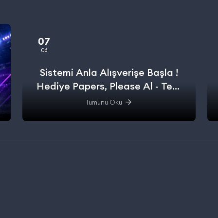
07
06
Sistemi Anla Alışverişe Başla !
Hediye Papers, Please Al - Test
Et - Alışverişe başla.
Tümünü Oku