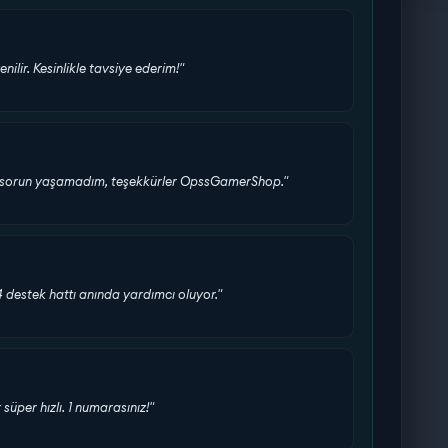
enilir. Kesinlikle tavsiye ederim!"
bir sorun yaşamadım, teşekkürler OpssGamerShop."
24 destek hattı anında yardımcı oluyor."
üper hızlı. 1 numarasınız!"