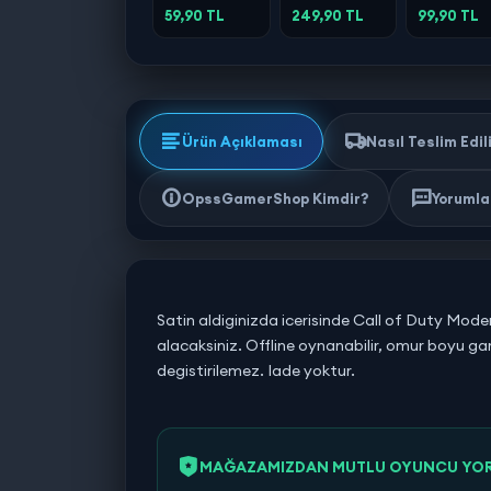
Deluxe
Flag
59,90 TL
249,90 TL
99,90 TL
Edition
Resynced
Ürün Açıklaması
Nasıl Teslim Edil
OpssGamerShop Kimdir?
Yorumlar
Satin aldiginizda icerisinde Call of Duty Mod
alacaksiniz. Offline oynanabilir, omur boyu garan
degistirilemez. Iade yoktur.
MAĞAZAMIZDAN MUTLU OYUNCU YO