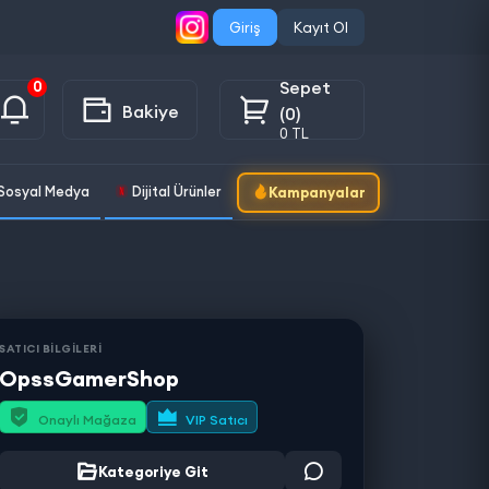
Giriş
Kayıt Ol
Sepet
0
Bakiye
(0)
0 TL
Sosyal Medya
Dijital Ürünler
Kampanyalar
SATICI BİLGİLERİ
OpssGamerShop
Onaylı Mağaza
VIP Satıcı
Kategoriye Git