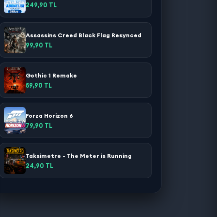
249,90 TL
Assassins Creed Black Flag Resynced
99,90 TL
Gothic 1 Remake
59,90 TL
Forza Horizon 6
79,90 TL
Taksimetre - The Meter is Running
24,90 TL