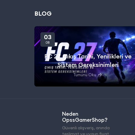
BLOG
03
08
FC 27 Çıkış Tarihi, Yenilikleri ve
Sistem Gereksinimleri
Tümünü Oku
Neden
OpssGamerShop?
Güvenli alışveriş, anında
teslimat ve uygun fiyat