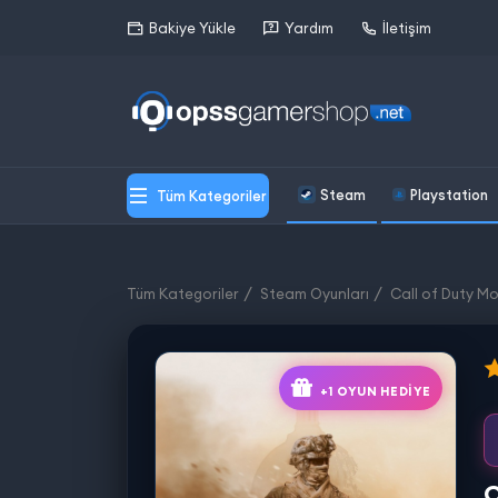
Bakiye Yükle
Yardım
İletişim
Steam
Playstation
Tüm Kategoriler
Tüm Kategoriler
Steam Oyunları
Call of Duty M
+1 OYUN HEDIYE
C