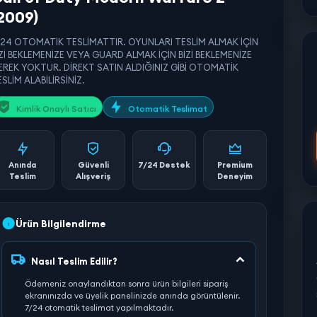
2009)
/24 OTOMATİK TESLİMATTIR. OYUNLARI TESLİM ALMAK İÇİN
İZİ BEKLEMENİZE VEYA GUARD ALMAK İÇİN BİZİ BEKLEMENİZE
EREK YOKTUR. DİREKT SATIN ALDIĞINIZ GİBİ OTOMATİK
SLİM ALABİLİRSİNİZ.
Kimlik Onaylı Satıcı
Otomatik Teslimat
Anında
Güvenli
7/24 Destek
Premium
Teslim
Alışveriş
Deneyim
Ürün Bilgilendirme
Nasıl Teslim Edilir?
Ödemeniz onaylandıktan sonra ürün bilgileri sipariş
ekranınızda ve üyelik panelinizde anında görüntülenir.
7/24 otomatik teslimat yapılmaktadır.