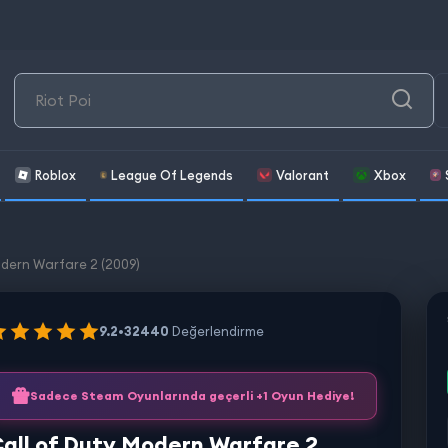
Roblox
League Of Legends
Valorant
Xbox
odern Warfare 2 (2009)
9.2
•
32440
Değerlendirme
Sadece Steam Oyunlarında geçerli +1 Oyun Hediye!
all of Duty Modern Warfare 2