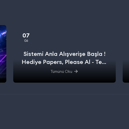
07
06
Sistemi Anla Alışverişe Başla !
Hediye Papers, Please Al - Test
Et - Alışverişe başla.
Tümünü Oku