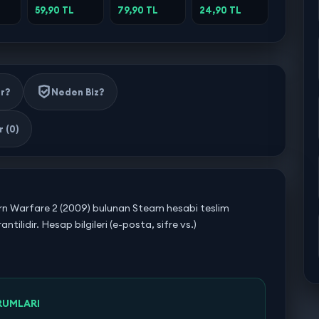
Running
59,90 TL
79,90 TL
24,90 TL
ir?
Neden Biz?
 (0)
ern Warfare 2 (2009) bulunan Steam hesabi teslim
tilidir. Hesap bilgileri (e-posta, sifre vs.)
RUMLARI