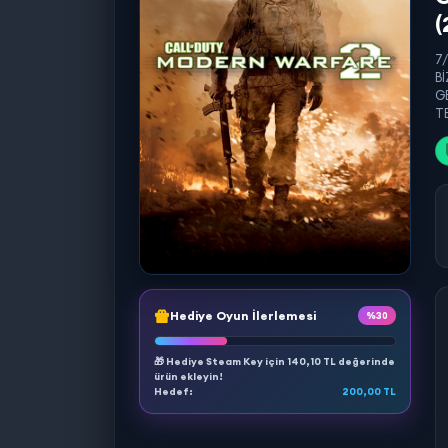
(
7
B
G
TE
Hediye Oyun İlerlemesi
%30
🎁 Hediye Steam Key için
140,10 TL
değerinde
ürün ekleyin!
Hedef:
200,00 TL