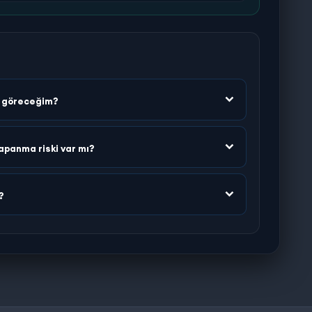
n göreceğim?
apanma riski var mı?
?