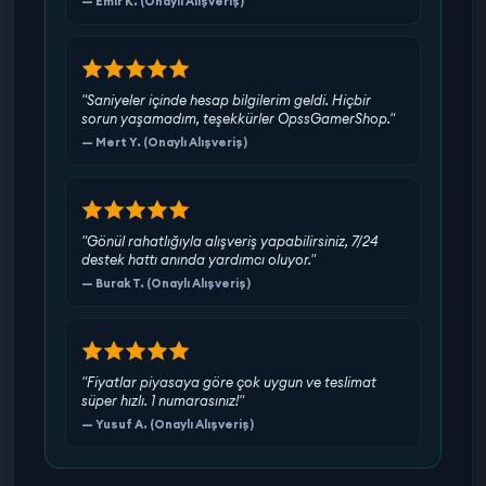
— Emir K. (Onaylı Alışveriş)
"Saniyeler içinde hesap bilgilerim geldi. Hiçbir
sorun yaşamadım, teşekkürler OpssGamerShop."
— Mert Y. (Onaylı Alışveriş)
"Gönül rahatlığıyla alışveriş yapabilirsiniz, 7/24
destek hattı anında yardımcı oluyor."
— Burak T. (Onaylı Alışveriş)
"Fiyatlar piyasaya göre çok uygun ve teslimat
süper hızlı. 1 numarasınız!"
— Yusuf A. (Onaylı Alışveriş)