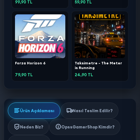
99,90 TL
59,90 TL
Forza Horizon 6
Taksimetre - The Meter
is Running
79,90 TL
24,90 TL
Ürün Açıklaması
Nasıl Teslim Edilir?
Neden Biz?
OpssGamerShop Kimdir?