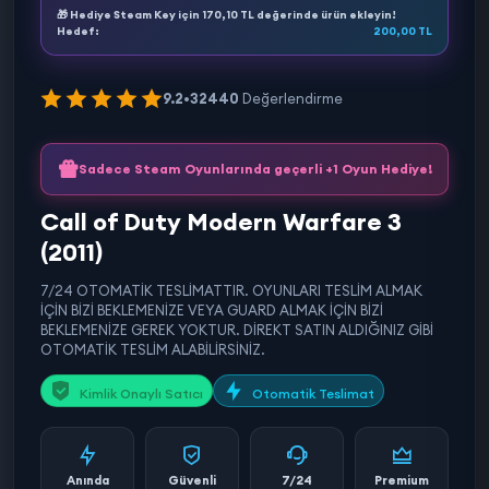
🎁 Hediye Steam Key için
170,10 TL
değerinde ürün ekleyin!
Hedef:
200,00 TL
9.2
•
32440
Değerlendirme
Sadece Steam Oyunlarında geçerli +1 Oyun Hediye!
Call of Duty Modern Warfare 3
(2011)
7/24 OTOMATİK TESLİMATTIR. OYUNLARI TESLİM ALMAK
İÇİN BİZİ BEKLEMENİZE VEYA GUARD ALMAK İÇİN BİZİ
BEKLEMENİZE GEREK YOKTUR. DİREKT SATIN ALDIĞINIZ GİBİ
OTOMATİK TESLİM ALABİLİRSİNİZ.
Kimlik Onaylı Satıcı
Otomatik Teslimat
Anında
Güvenli
7/24
Premium