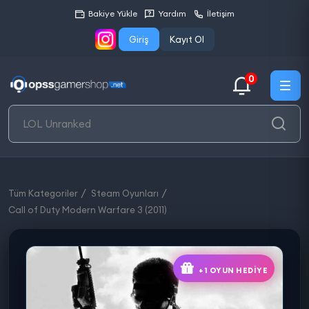
Bakiye Yükle
Yardım
İletişim
Giriş
Kayıt Ol
0
Tüm Kategoriler
Steam Oyunları
Call of Duty Modern Warfare 3 (2011)
+1 OYUN HEDIYE