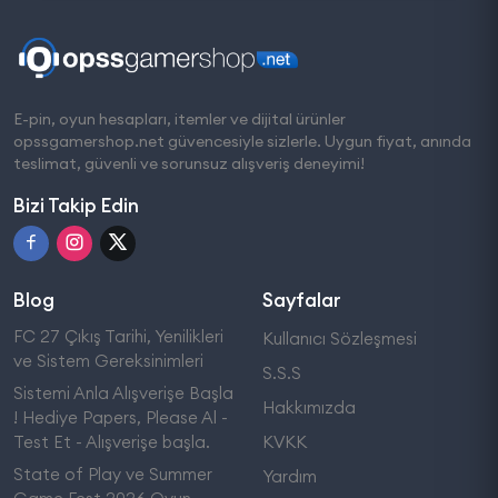
E-pin, oyun hesapları, itemler ve dijital ürünler
opssgamershop.net güvencesiyle sizlerle. Uygun fiyat, anında
teslimat, güvenli ve sorunsuz alışveriş deneyimi!
Bizi Takip Edin
Blog
Sayfalar
FC 27 Çıkış Tarihi, Yenilikleri
Kullanıcı Sözleşmesi
ve Sistem Gereksinimleri
S.S.S
Sistemi Anla Alışverişe Başla
Hakkımızda
! Hediye Papers, Please Al -
Test Et - Alışverişe başla.
KVKK
State of Play ve Summer
Yardım