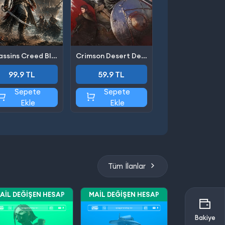
Assassins Creed Black Flag Resynced
Crimson Desert Deluxe Edition
99.9 TL
59.9 TL
Sepete
Sepete
Ekle
Ekle
Tüm İlanlar
AIL DEĞIŞEN HESAP
MAIL DEĞIŞEN HESAP
Bakiye