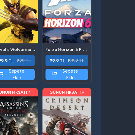
Marvel's Wolverine PS5
Forza Horizon 6 Premium Edition
99.9 TL
99.9 TL
999 TL
199.9 TL
Sepete
Sepete
Ekle
Ekle
ÜNÜN FIRSATI ⭐
GÜNÜN FIRSATI ⭐