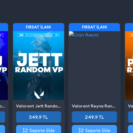
FIRSAT İLANI
FIRSAT İLANI
Valorant Yoru Random VP
Valorant Jett Random VP
Valorant Reyna Random VP
349.9 TL
249.9 TL
Sepete Ekle
Sepete Ekle