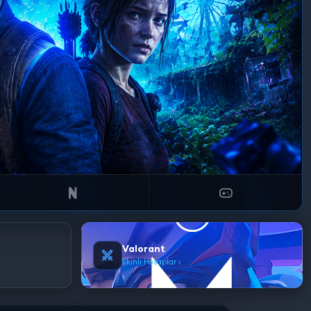
Valorant
Skinli Hesaplar ›