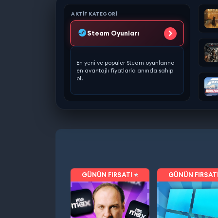
AKTIF KATEGORI
Steam Oyunları
En yeni ve popüler Steam oyunlarına
en avantajlı fiyatlarla anında sahip
ol.
GÜNÜN FIRSATI ⭐
GÜNÜN FIRSATI