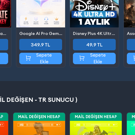
OPSS Ultimate Random Steam Key
Google AI Pro Gemini 12 Aylık
Disney Plus 4K Ultra HD 1 Aylık
349.9 TL
49.9 TL
Sepete
Sepete
Ekle
Ekle
 DEĞIŞEN - TR SUNUCU )
AP
MAIL DEĞIŞEN HESAP
MAIL DEĞIŞEN HESAP
M