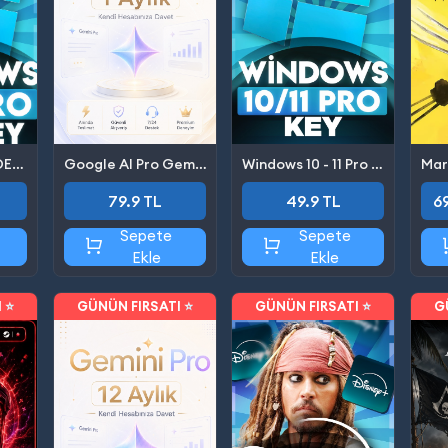
Windows 10 Pro OEM Key
Google AI Pro Gemini 1 Aylık
Windows 10 - 11 Pro Key
79.9 TL
49.9 TL
6
Sepete
Sepete
Ekle
Ekle
 ⭐
GÜNÜN FIRSATI ⭐
GÜNÜN FIRSATI ⭐
G