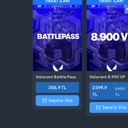
FIRSAT İLANI
FIRSAT İLANI
Valorant Battle Pass
Valorant 8.900 VP
355.9 TL
2399.9
2450
TL
TL
Sepete Ekle
Sepete Ekle