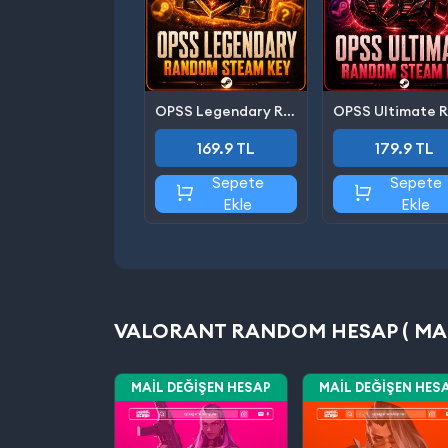
OPSS Legendary Random Steam Key
169.9 TL
179.9 TL
Sepete
Sepete
Ekle
Ekle
VALORANT RANDOM HESAP ( MAIL
MAIL DEĞIŞEN HESAP
MAIL DEĞIŞEN HES