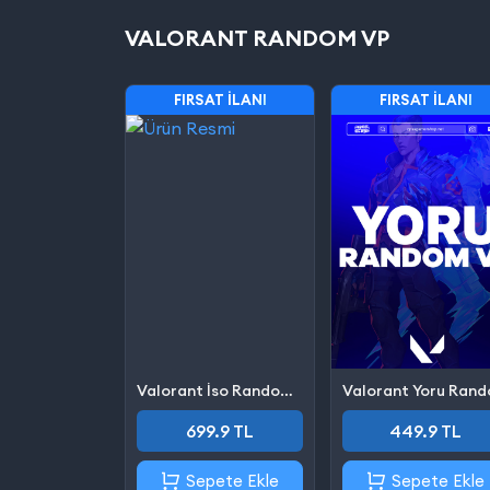
VALORANT RANDOM VP
FIRSAT İLANI
FIRSAT İLANI
Valorant İso Random VP
699.9 TL
449.9 TL
Sepete Ekle
Sepete Ekle