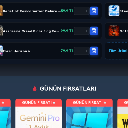
59.9 TL
Beast of Reincarnation Deluxe Edition
Stea
-
1
+
99.9 TL
Assassins Creed Black Flag Resynced
Goth
-
1
+
79.9 TL
Tüm Ürünl
Forza Horizon 6
-
1
+
GÜNÜN FIRSATLARI
 ⭐
GÜNÜN FIRSATI ⭐
GÜNÜN FIRSATI ⭐
G