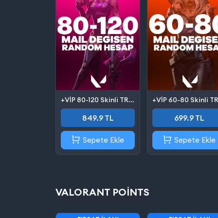
+VİP 80-120 Skinli TR Valorant Hesap (Mail Değişen)
849.9 TL
699.9 TL
Sepete Ekle
Sepete Ekle
VALORANT POINTS