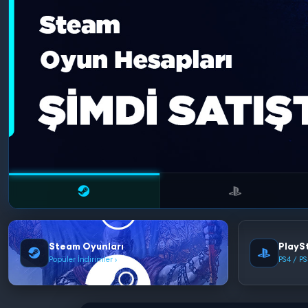
Steam Oyunları
PlayS
Popüler İndirimler ›
PS4 / PS5