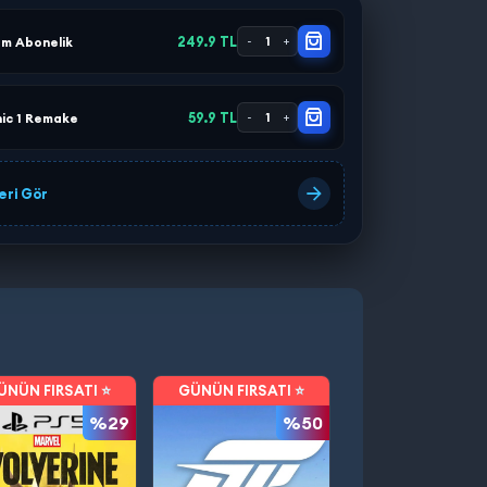
249.9 TL
m Abonelik
-
1
+
59.9 TL
ic 1 Remake
-
1
+
eri Gör
ÜNÜN FIRSATI ⭐
GÜNÜN FIRSATI ⭐
%29
%50