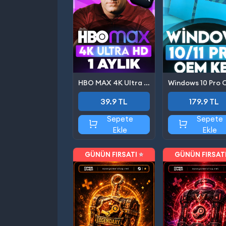
HBO MAX 4K Ultra HD 1 Aylık
39.9 TL
179.9 TL
Sepete
Sepete
Ekle
Ekle
GÜNÜN FIRSATI ⭐
GÜNÜN FIRSATI