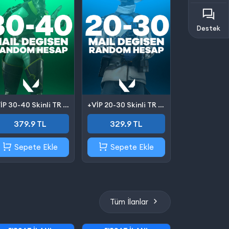
Destek
+VİP 30-40 Skinli TR Valorant Hesap (Mail Değişen)
+VİP 20-30 Skinli TR Valorant Hesap (Mail Değişen)
379.9 TL
329.9 TL
Sepete Ekle
Sepete Ekle
Tüm İlanlar