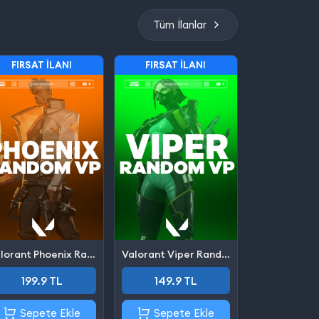
Tüm İlanlar
FIRSAT İLANI
FIRSAT İLANI
Valorant Phoenix Random VP
Valorant Viper Random VP
199.9 TL
149.9 TL
Sepete Ekle
Sepete Ekle