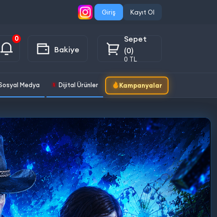
Giriş
Kayıt Ol
Sepet
0
Bakiye
(0)
0 TL
Sosyal Medya
Dijital Ürünler
Kampanyalar