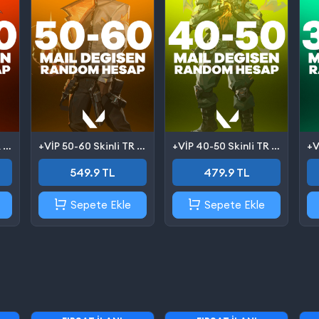
+VİP 60-80 Skinli TR Valorant Hesap (Mail Değişen)
+VİP 50-60 Skinli TR Valorant Hesap (Mail Değişen)
+VİP 40-50 Skinli TR Valorant Hesap (Mail Değişen)
549.9 TL
479.9 TL
Sepete Ekle
Sepete Ekle