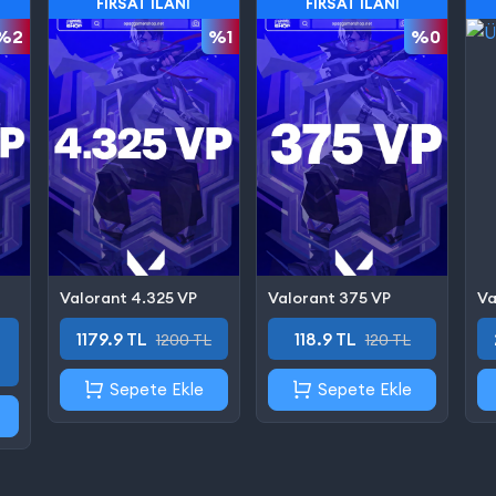
FIRSAT İLANI
FIRSAT İLANI
%2
%1
%0
Valorant 4.325 VP
Valorant 375 VP
Va
1179.9 TL
118.9 TL
1200 TL
120 TL
Sepete Ekle
Sepete Ekle