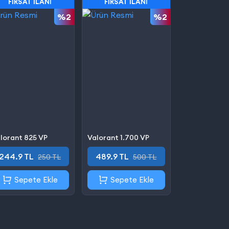
FIRSAT İLANI
FIRSAT İLANI
%2
%2
lorant 825 VP
Valorant 1.700 VP
244.9 TL
489.9 TL
250 TL
500 TL
Sepete Ekle
Sepete Ekle