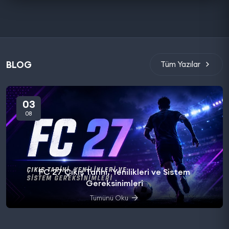
BLOG
Tüm Yazılar
03
08
FC 27 Çıkış Tarihi, Yenilikleri ve Sistem
Gereksinimleri
Tümünü Oku