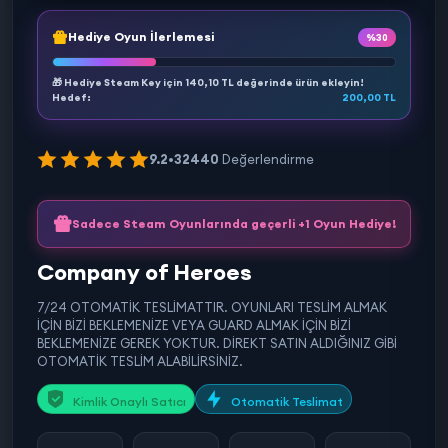
Hediye Oyun İlerlemesi
%30
🎁 Hediye Steam Key için
140,10 TL
değerinde ürün ekleyin!
Hedef:
200,00 TL
9.2
•
32440
Değerlendirme
Sadece Steam Oyunlarında geçerli +1 Oyun Hediye!
Company of Heroes
7/24 OTOMATİK TESLİMATTIR. OYUNLARI TESLİM ALMAK
İÇİN BİZİ BEKLEMENİZE VEYA GUARD ALMAK İÇİN BİZİ
BEKLEMENİZE GEREK YOKTUR. DİREKT SATIN ALDIĞINIZ GİBİ
OTOMATİK TESLİM ALABİLİRSİNİZ.
Kimlik Onaylı Satıcı
Otomatik Teslimat