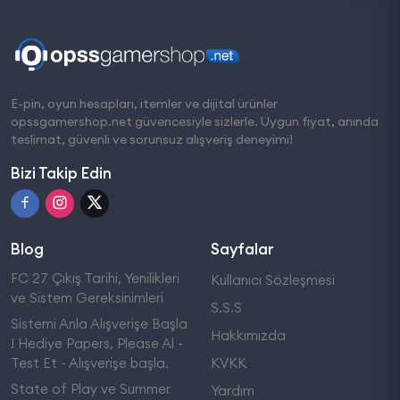
E-pin, oyun hesapları, itemler ve dijital ürünler
opssgamershop.net güvencesiyle sizlerle. Uygun fiyat, anında
teslimat, güvenli ve sorunsuz alışveriş deneyimi!
Bizi Takip Edin
Blog
Sayfalar
FC 27 Çıkış Tarihi, Yenilikleri
Kullanıcı Sözleşmesi
ve Sistem Gereksinimleri
S.S.S
Sistemi Anla Alışverişe Başla
Hakkımızda
! Hediye Papers, Please Al -
Test Et - Alışverişe başla.
KVKK
State of Play ve Summer
Yardım