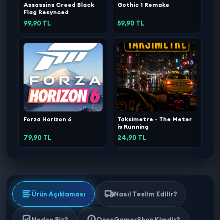
Assassins Creed Black
Gothic 1 Remake
Flag Resynced
99,90 TL
59,90 TL
Forza Horizon 6
Taksimetre - The Meter
is Running
79,90 TL
24,90 TL
Ürün Açıklaması
Nasıl Teslim Edilir?
Neden Biz?
OpssGamerShop Kimdir?