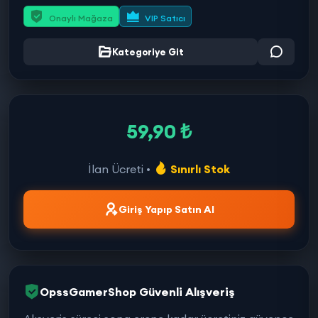
Onaylı Mağaza
VIP Satıcı
Kategoriye Git
59,90 ₺
İlan Ücreti •
Sınırlı Stok
Giriş Yapıp Satın Al
OpssGamerShop Güvenli Alışveriş