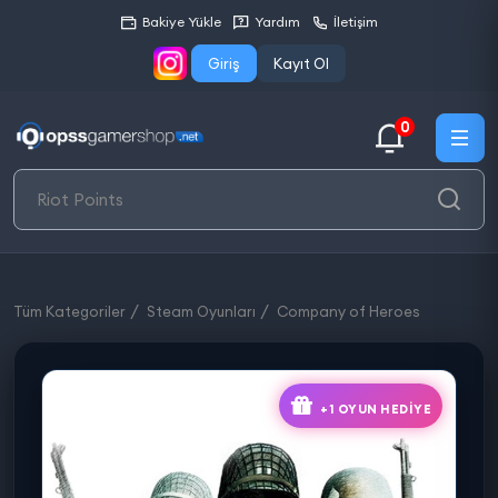
Bakiye Yükle
Yardım
İletişim
Giriş
Kayıt Ol
0
Tüm Kategoriler
Steam Oyunları
Company of Heroes
+1 OYUN HEDIYE