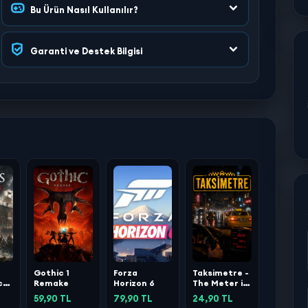
Bu Ürün Nasıl Kullanılır?
Garanti ve Destek Bilgisi
Gothic 1
Forza
Taksimetre -
ck
Remake
Horizon 6
The Meter is
Running
59,90 TL
79,90 TL
24,90 TL