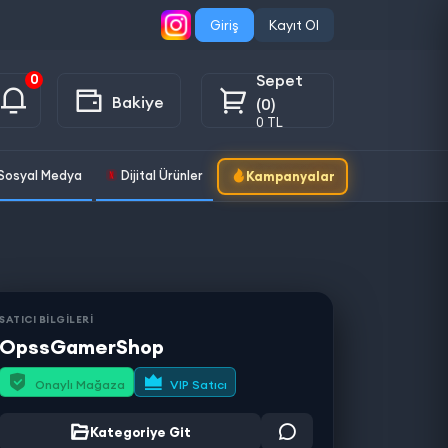
Giriş
Kayıt Ol
Sepet
0
Bakiye
(0)
0 TL
Sosyal Medya
Dijital Ürünler
Kampanyalar
SATICI BİLGİLERİ
OpssGamerShop
Onaylı Mağaza
VIP Satıcı
Kategoriye Git