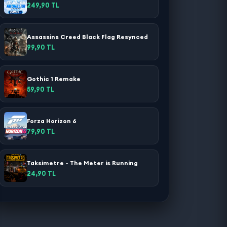
249,90 TL
Assassins Creed Black Flag Resynced
99,90 TL
Gothic 1 Remake
59,90 TL
Forza Horizon 6
79,90 TL
Taksimetre - The Meter is Running
24,90 TL