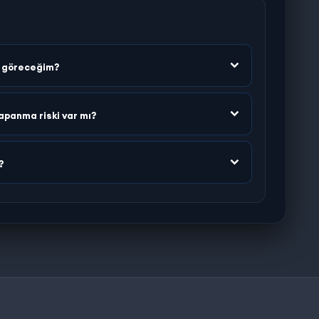
n göreceğim?
apanma riski var mı?
?