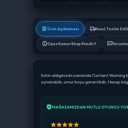
Ürün Açıklaması
Nasıl Teslim Edil
OpssGamerShop Kimdir?
Yorumlar
Satin aldiginizda icerisinde Content Warning 
oynanabilir, omur boyu garantilidir. Hesap bilgi
MAĞAZAMIZDAN MUTLU OYUNCU YO