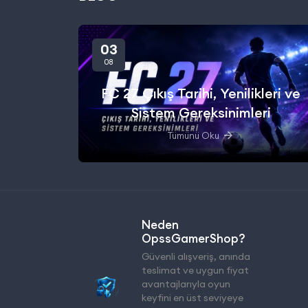
03
08
FC 27 Çıkış Tarihi, Yenilikleri ve
Sistem Gereksinimleri
Tümünü Oku
Neden
OpssGamerShop?
Güvenli alışveriş, anında
teslimat ve uygun fiyat
avantajlarıyla oyun
keyfini en üst seviyeye