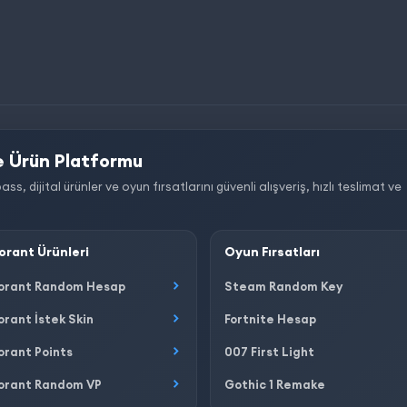
 Ürün Platformu
dijital ürünler ve oyun fırsatlarını güvenli alışveriş, hızlı teslimat ve
orant Ürünleri
Oyun Fırsatları
orant Random Hesap
Steam Random Key
orant İstek Skin
Fortnite Hesap
orant Points
007 First Light
orant Random VP
Gothic 1 Remake