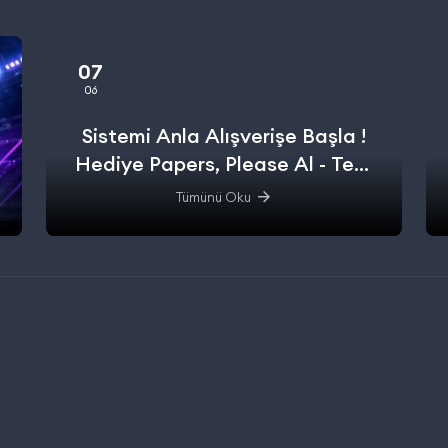
07
06
Sistemi Anla Alışverişe Başla !
Hediye Papers, Please Al - Test
Et - Alışverişe başla.
Tümünü Oku