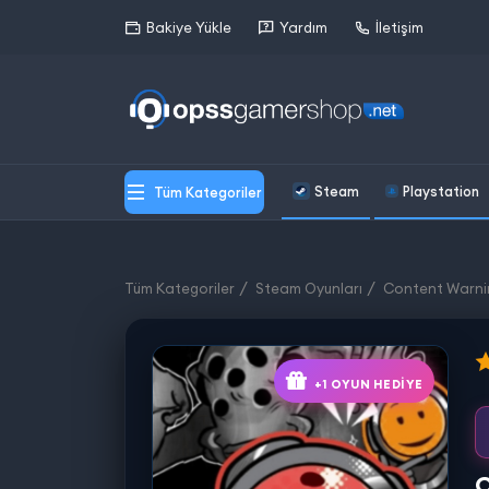
Bakiye Yükle
Yardım
İletişim
Steam
Playstation
Tüm Kategoriler
Tüm Kategoriler
Steam Oyunları
Content Warni
+1 OYUN HEDIYE
C