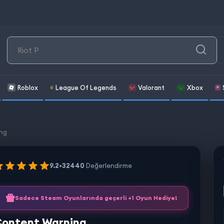
Roblox
League Of Legends
Valorant
Xbox
ng
9.2
•
32440
Değerlendirme
Sadece Steam Oyunlarında geçerli +1 Oyun Hediye!
ontent Warning