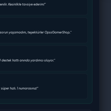
enilir. Kesinlikle tavsiye ederim!"
bir sorun yaşamadım, teşekkürler OpssGamerShop."
24 destek hattı anında yardımcı oluyor."
üper hızlı. 1 numarasınız!"