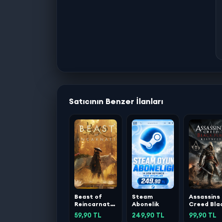
Satıcının Benzer İlanları
Beast of
Steam
Assassins
Reincarnation
Abonelik
Creed Bla
Deluxe
Flag
59,90 TL
249,90 TL
99,90 TL
Edition
Resynced