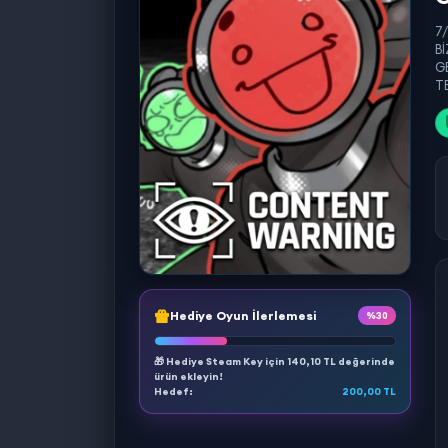
7
B
G
TE
Hediye Oyun İlerlemesi
%30
🎁 Hediye Steam Key için
140,10 TL
değerinde
ürün ekleyin!
Hedef:
200,00 TL