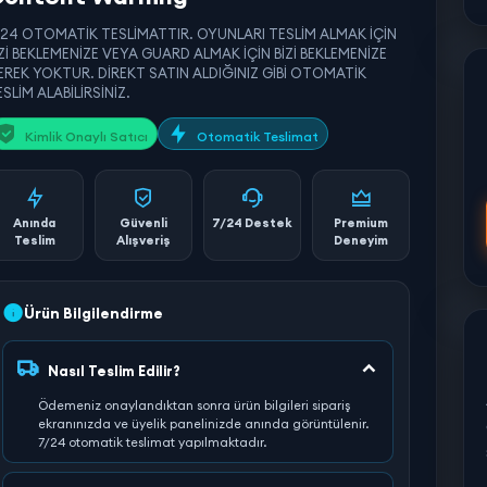
/24 OTOMATİK TESLİMATTIR. OYUNLARI TESLİM ALMAK İÇİN
İZİ BEKLEMENİZE VEYA GUARD ALMAK İÇİN BİZİ BEKLEMENİZE
EREK YOKTUR. DİREKT SATIN ALDIĞINIZ GİBİ OTOMATİK
SLİM ALABİLİRSİNİZ.
Kimlik Onaylı Satıcı
Otomatik Teslimat
Anında
Güvenli
7/24 Destek
Premium
Teslim
Alışveriş
Deneyim
Ürün Bilgilendirme
Nasıl Teslim Edilir?
Ödemeniz onaylandıktan sonra ürün bilgileri sipariş
ekranınızda ve üyelik panelinizde anında görüntülenir.
7/24 otomatik teslimat yapılmaktadır.