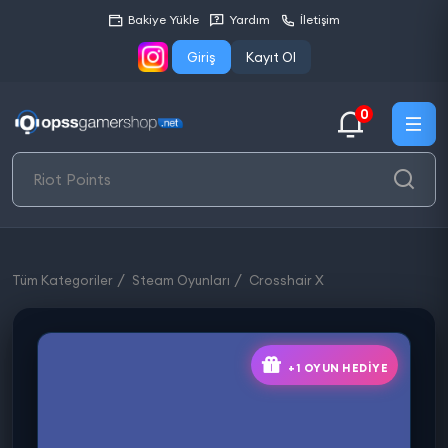
Bakiye Yükle
Yardım
İletişim
Giriş
Kayıt Ol
0
Tüm Kategoriler
Steam Oyunları
Crosshair X
+1 OYUN HEDIYE