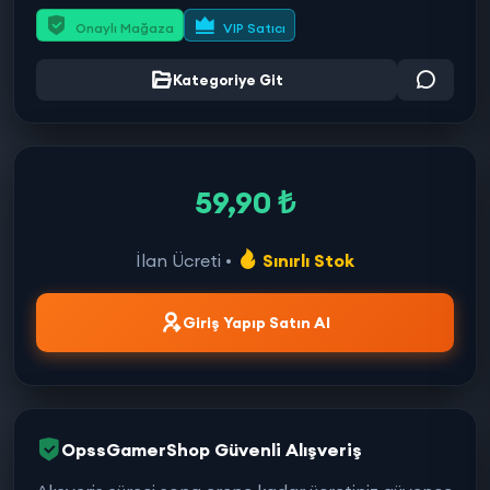
Onaylı Mağaza
VIP Satıcı
Kategoriye Git
59,90 ₺
İlan Ücreti •
Sınırlı Stok
Giriş Yapıp Satın Al
OpssGamerShop Güvenli Alışveriş