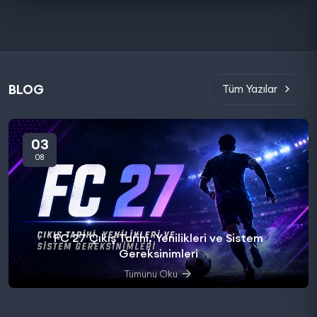
BLOG
Tüm Yazılar
03
08
FC 27 Çıkış Tarihi, Yenilikleri ve Sistem
Gereksinimleri
Tümünü Oku