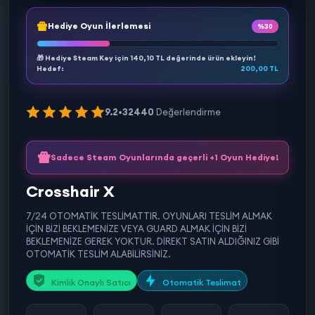
Hediye Oyun İlerlemesi
%30
🎁 Hediye Steam Key için
140,10 TL
değerinde ürün ekleyin!
Hedef:
200,00 TL
9.2
•
32440
Değerlendirme
Sadece Steam Oyunlarında geçerli +1 Oyun Hediye!
Crosshair X
7/24 OTOMATİK TESLİMATTIR. OYUNLARI TESLİM ALMAK
İÇİN BİZİ BEKLEMENİZE VEYA GUARD ALMAK İÇİN BİZİ
BEKLEMENİZE GEREK YOKTUR. DİREKT SATIN ALDIĞINIZ GİBİ
OTOMATİK TESLİM ALABİLİRSİNİZ.
Kimlik Onaylı Satıcı
Otomatik Teslimat