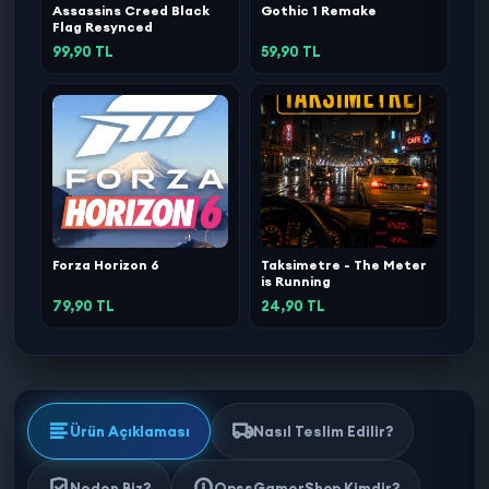
Assassins Creed Black
Gothic 1 Remake
Flag Resynced
99,90 TL
59,90 TL
Forza Horizon 6
Taksimetre - The Meter
is Running
79,90 TL
24,90 TL
Ürün Açıklaması
Nasıl Teslim Edilir?
Neden Biz?
OpssGamerShop Kimdir?