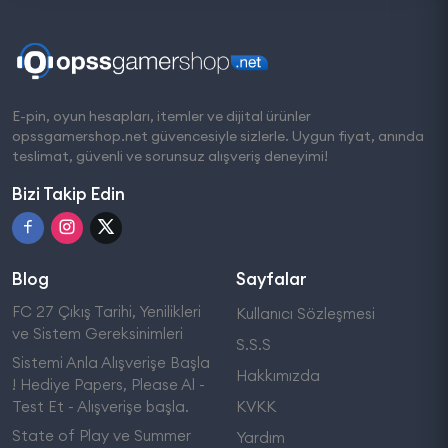
E-pin, oyun hesapları, itemler ve dijital ürünler
opssgamershop.net güvencesiyle sizlerle. Uygun fiyat, anında
teslimat, güvenli ve sorunsuz alışveriş deneyimi!
Bizi Takip Edin
Blog
Sayfalar
FC 27 Çıkış Tarihi, Yenilikleri
Kullanıcı Sözleşmesi
ve Sistem Gereksinimleri
S.S.S
Sistemi Anla Alışverişe Başla
Hakkımızda
! Hediye Papers, Please Al -
Test Et - Alışverişe başla.
KVKK
State of Play ve Summer
Yardım