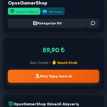
OpssGamerShop
Onaylı Mağaza
VIP Satıcı
Kategoriye Git
59,90 ₺
İlan Ücreti •
Sınırlı Stok
Giriş Yapıp Satın Al
OpssGamerShop Güvenli Alışveriş