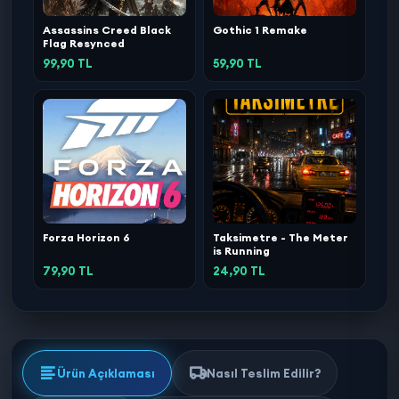
Assassins Creed Black
Gothic 1 Remake
Flag Resynced
99,90 TL
59,90 TL
Forza Horizon 6
Taksimetre - The Meter
is Running
79,90 TL
24,90 TL
Ürün Açıklaması
Nasıl Teslim Edilir?