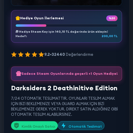
Hediye Oyun İlerlemesi
%30
🎁 Hediye Steam Key için
140,10 TL
değerinde ürün ekleyin!
Hedef:
200,00 TL
9.2
•
32440
Değerlendirme
Sadece Steam Oyunlarında geçerli +1 Oyun Hediye!
Darksiders 2 Deathinitive Edition
7/24 OTOMATİK TESLİMATTIR. OYUNLARI TESLİM ALMAK
İÇİN BİZİ BEKLEMENİZE VEYA GUARD ALMAK İÇİN BİZİ
BEKLEMENİZE GEREK YOKTUR. DİREKT SATIN ALDIĞINIZ GİBİ
OTOMATİK TESLİM ALABİLİRSİNİZ.
Kimlik Onaylı Satıcı
Otomatik Teslimat