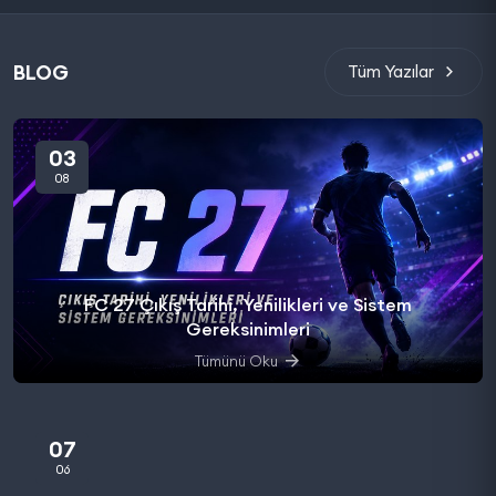
BLOG
Tüm Yazılar
03
08
FC 27 Çıkış Tarihi, Yenilikleri ve Sistem
Gereksinimleri
Tümünü Oku
07
06