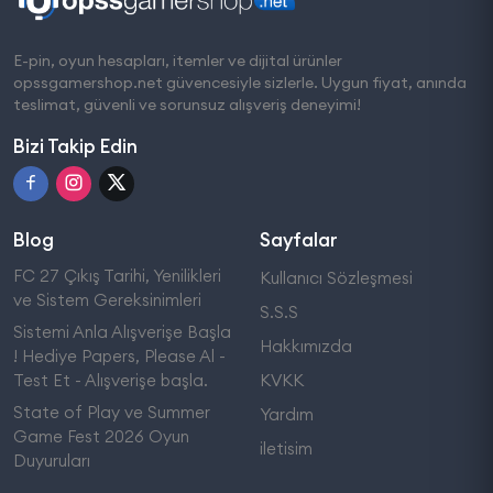
E-pin, oyun hesapları, itemler ve dijital ürünler
opssgamershop.net güvencesiyle sizlerle. Uygun fiyat, anında
teslimat, güvenli ve sorunsuz alışveriş deneyimi!
Bizi Takip Edin
Blog
Sayfalar
FC 27 Çıkış Tarihi, Yenilikleri
Kullanıcı Sözleşmesi
ve Sistem Gereksinimleri
S.S.S
Sistemi Anla Alışverişe Başla
Hakkımızda
! Hediye Papers, Please Al -
Test Et - Alışverişe başla.
KVKK
State of Play ve Summer
Yardım
Game Fest 2026 Oyun
iletisim
Duyuruları