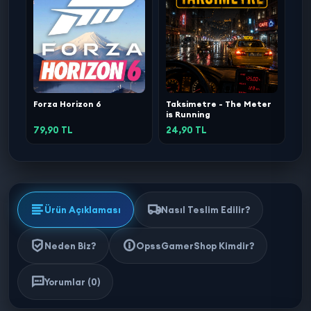
Forza Horizon 6
Taksimetre - The Meter
is Running
79,90 TL
24,90 TL
Ürün Açıklaması
Nasıl Teslim Edilir?
Neden Biz?
OpssGamerShop Kimdir?
Yorumlar (0)