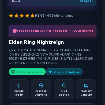
Hedef:
200,00 TL
9.2
•
32440
Değerlendirme
Sadece Steam Oyunlarında geçerli +1 Oyun Hediye!
Elden Ring Nightreign
7/24 OTOMATİK TESLİMATTIR. OYUNLARI TESLİM ALMAK
İÇİN BİZİ BEKLEMENİZE VEYA GUARD ALMAK İÇİN BİZİ
BEKLEMENİZE GEREK YOKTUR. DİREKT SATIN ALDIĞINIZ GİBİ
OTOMATİK TESLİM ALABİLİRSİNİZ.
Kimlik Onaylı Satıcı
Otomatik Teslimat
Anında
Güvenli
7/24
Premium
Teslim
Alışveriş
Destek
Deneyim