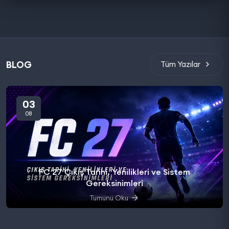
BLOG
Tüm Yazılar
03
08
FC 27 Çıkış Tarihi, Yenilikleri ve Sistem
Gereksinimleri
Tümünü Oku