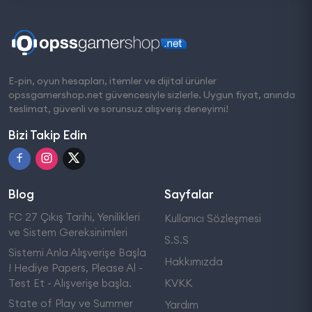
E-pin, oyun hesapları, itemler ve dijital ürünler
opssgamershop.net güvencesiyle sizlerle. Uygun fiyat, anında
teslimat, güvenli ve sorunsuz alışveriş deneyimi!
Bizi Takip Edin
Blog
Sayfalar
FC 27 Çıkış Tarihi, Yenilikleri
Kullanıcı Sözleşmesi
ve Sistem Gereksinimleri
S.S.S
Sistemi Anla Alışverişe Başla
Hakkımızda
! Hediye Papers, Please Al -
Test Et - Alışverişe başla.
KVKK
State of Play ve Summer
Yardım