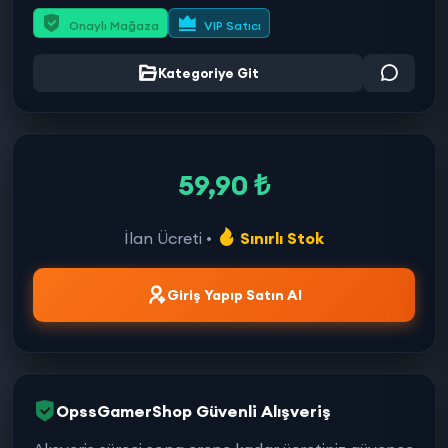
Onaylı Mağaza
VIP Satıcı
Kategoriye Git
59,90 ₺
İlan Ücreti •
Sınırlı Stok
Giriş Yapıp Satın Al
OpssGamerShop Güvenli Alışveriş