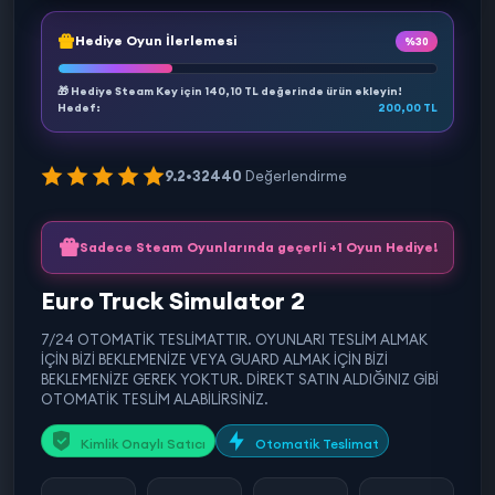
Hediye Oyun İlerlemesi
%30
🎁 Hediye Steam Key için
140,10 TL
değerinde ürün ekleyin!
Hedef:
200,00 TL
9.2
•
32440
Değerlendirme
Sadece Steam Oyunlarında geçerli +1 Oyun Hediye!
Euro Truck Simulator 2
7/24 OTOMATİK TESLİMATTIR. OYUNLARI TESLİM ALMAK
İÇİN BİZİ BEKLEMENİZE VEYA GUARD ALMAK İÇİN BİZİ
BEKLEMENİZE GEREK YOKTUR. DİREKT SATIN ALDIĞINIZ GİBİ
OTOMATİK TESLİM ALABİLİRSİNİZ.
Kimlik Onaylı Satıcı
Otomatik Teslimat