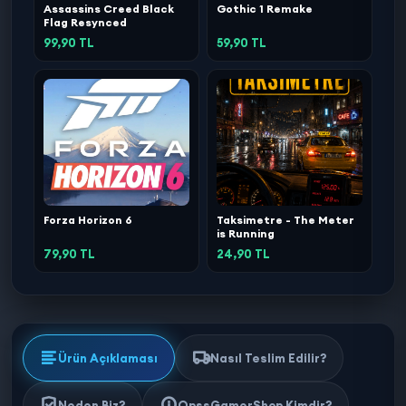
Assassins Creed Black
Gothic 1 Remake
Flag Resynced
99,90 TL
59,90 TL
Forza Horizon 6
Taksimetre - The Meter
is Running
79,90 TL
24,90 TL
Ürün Açıklaması
Nasıl Teslim Edilir?
Neden Biz?
OpssGamerShop Kimdir?