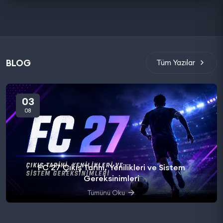
BLOG
Tüm Yazılar
03
08
FC 27 Çıkış Tarihi, Yenilikleri ve Sistem
Gereksinimleri
Tümünü Oku