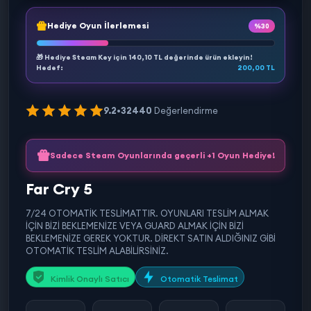
Hediye Oyun İlerlemesi
%30
🎁 Hediye Steam Key için
140,10 TL
değerinde ürün ekleyin!
Hedef:
200,00 TL
9.2
•
32440
Değerlendirme
Sadece Steam Oyunlarında geçerli +1 Oyun Hediye!
Far Cry 5
7/24 OTOMATİK TESLİMATTIR. OYUNLARI TESLİM ALMAK
İÇİN BİZİ BEKLEMENİZE VEYA GUARD ALMAK İÇİN BİZİ
BEKLEMENİZE GEREK YOKTUR. DİREKT SATIN ALDIĞINIZ GİBİ
OTOMATİK TESLİM ALABİLİRSİNİZ.
Kimlik Onaylı Satıcı
Otomatik Teslimat