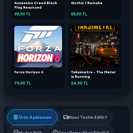
Assassins Creed Black
Gothic 1 Remake
Flag Resynced
99,90 TL
59,90 TL
Forza Horizon 6
Taksimetre - The Meter
is Running
79,90 TL
24,90 TL
Ürün Açıklaması
Nasıl Teslim Edilir?
Neden Biz?
OpssGamerShop Kimdir?