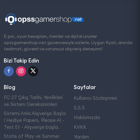
E-pin, oyun hesapları, itemler ve dijital ürünler
opssgamershop.net güvencesiyle sizlerle. Uygun fiyat, anında
teslimat, güvenli ve sorunsuz alışveriş deneyimi!
Bizi Takip Edin
Blog
Sayfalar
FC 27 Çıkış Tarihi, Yenilikleri
Kullanıcı Sözleşmesi
ve Sistem Gereksinimleri
S.S.S
Sistemi Anla Alışverişe Başla
Hakkımızda
! Hediye Papers, Please Al -
Test Et - Alışverişe başla.
KVKK
State of Play ve Summer
Yardım