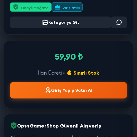
Onaylı Mağaza
VIP Satıcı
Kategoriye Git
59,90 ₺
İlan Ücreti •
Sınırlı Stok
Giriş Yapıp Satın Al
OpssGamerShop Güvenli Alışveriş