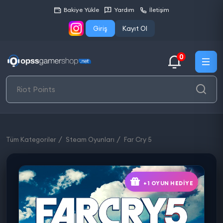
Bakiye Yükle
Yardım
İletişim
Giriş
Kayıt Ol
0
Tüm Kategoriler
Steam Oyunları
Far Cry 5
+1 OYUN HEDIYE