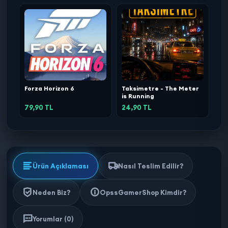
Forza Horizon 6
Taksimetre - The Meter
is Running
79,90 TL
24,90 TL
Ürün Açıklaması
Nasıl Teslim Edilir?
Neden Biz?
OpssGamerShop Kimdir?
Yorumlar (0)