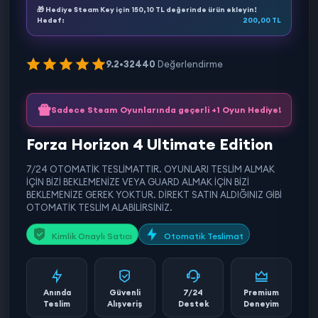
🎁 Hediye Steam Key için
150,10 TL
değerinde ürün ekleyin!
Hedef:
200,00 TL
9.2
•
32440
Değerlendirme
Sadece Steam Oyunlarında geçerli +1 Oyun Hediye!
Forza Horizon 4 Ultimate Edition
7/24 OTOMATİK TESLİMATTIR. OYUNLARI TESLİM ALMAK
İÇİN BİZİ BEKLEMENİZE VEYA GUARD ALMAK İÇİN BİZİ
BEKLEMENİZE GEREK YOKTUR. DİREKT SATIN ALDIĞINIZ GİBİ
OTOMATİK TESLİM ALABİLİRSİNİZ.
Kimlik Onaylı Satıcı
Otomatik Teslimat
Anında
Güvenli
7/24
Premium
Teslim
Alışveriş
Destek
Deneyim