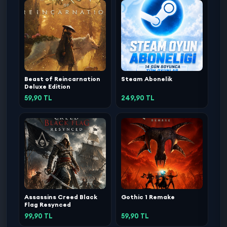
Beast of Reincarnation
Steam Abonelik
Deluxe Edition
59,90 TL
249,90 TL
Assassins Creed Black
Gothic 1 Remake
Flag Resynced
99,90 TL
59,90 TL