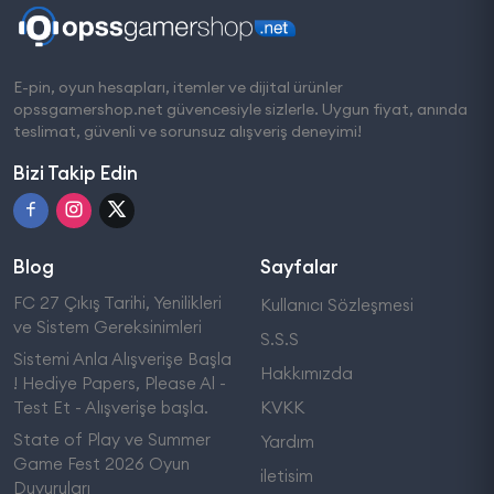
E-pin, oyun hesapları, itemler ve dijital ürünler
opssgamershop.net güvencesiyle sizlerle. Uygun fiyat, anında
teslimat, güvenli ve sorunsuz alışveriş deneyimi!
Bizi Takip Edin
Blog
Sayfalar
FC 27 Çıkış Tarihi, Yenilikleri
Kullanıcı Sözleşmesi
ve Sistem Gereksinimleri
S.S.S
Sistemi Anla Alışverişe Başla
Hakkımızda
! Hediye Papers, Please Al -
Test Et - Alışverişe başla.
KVKK
State of Play ve Summer
Yardım
Game Fest 2026 Oyun
iletisim
Duyuruları