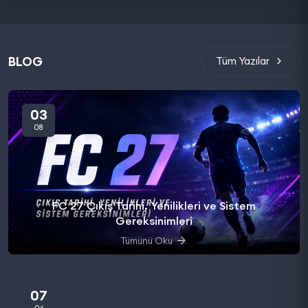
BLOG
Tüm Yazılar
03
08
FC 27 Çıkış Tarihi, Yenilikleri ve Sistem
Gereksinimleri
Tümünü Oku
07
06