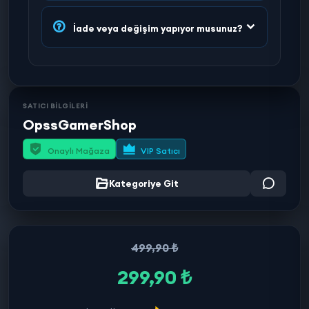
İade veya değişim yapıyor musunuz?
SATICI BİLGİLERİ
OpssGamerShop
Onaylı Mağaza
VIP Satıcı
Kategoriye Git
499,90 ₺
299,90 ₺