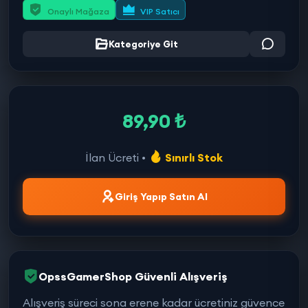
Onaylı Mağaza
VIP Satıcı
Kategoriye Git
89,90 ₺
İlan Ücreti •
Sınırlı Stok
Giriş Yapıp Satın Al
OpssGamerShop Güvenli Alışveriş
Alışveriş süreci sona erene kadar ücretiniz güvence