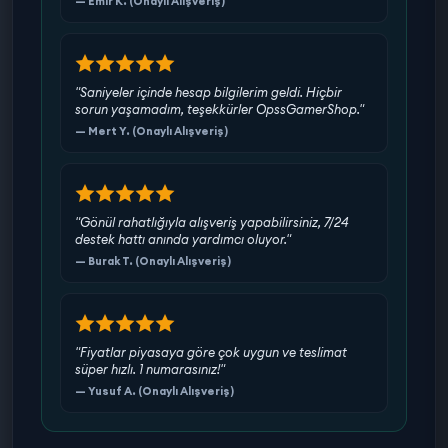
— Emir K. (Onaylı Alışveriş)
"Saniyeler içinde hesap bilgilerim geldi. Hiçbir
sorun yaşamadım, teşekkürler OpssGamerShop."
— Mert Y. (Onaylı Alışveriş)
"Gönül rahatlığıyla alışveriş yapabilirsiniz, 7/24
destek hattı anında yardımcı oluyor."
— Burak T. (Onaylı Alışveriş)
"Fiyatlar piyasaya göre çok uygun ve teslimat
süper hızlı. 1 numarasınız!"
— Yusuf A. (Onaylı Alışveriş)