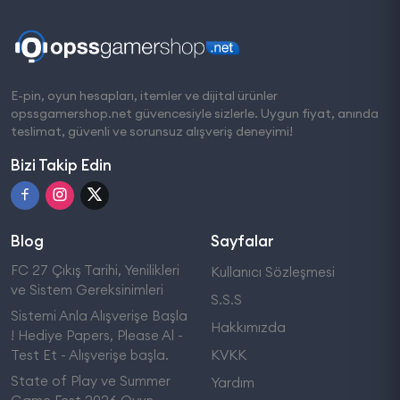
E-pin, oyun hesapları, itemler ve dijital ürünler
opssgamershop.net güvencesiyle sizlerle. Uygun fiyat, anında
teslimat, güvenli ve sorunsuz alışveriş deneyimi!
Bizi Takip Edin
Blog
Sayfalar
FC 27 Çıkış Tarihi, Yenilikleri
Kullanıcı Sözleşmesi
ve Sistem Gereksinimleri
S.S.S
Sistemi Anla Alışverişe Başla
Hakkımızda
! Hediye Papers, Please Al -
Test Et - Alışverişe başla.
KVKK
State of Play ve Summer
Yardım