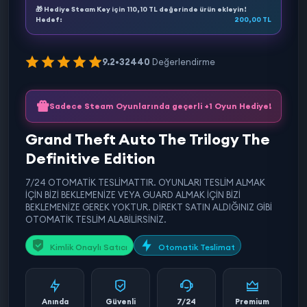
🎁 Hediye Steam Key için
110,10 TL
değerinde ürün ekleyin!
Hedef:
200,00 TL
9.2
•
32440
Değerlendirme
Sadece Steam Oyunlarında geçerli +1 Oyun Hediye!
Grand Theft Auto The Trilogy The
Definitive Edition
7/24 OTOMATİK TESLİMATTIR. OYUNLARI TESLİM ALMAK
İÇİN BİZİ BEKLEMENİZE VEYA GUARD ALMAK İÇİN BİZİ
BEKLEMENİZE GEREK YOKTUR. DİREKT SATIN ALDIĞINIZ GİBİ
OTOMATİK TESLİM ALABİLİRSİNİZ.
Kimlik Onaylı Satıcı
Otomatik Teslimat
Anında
Güvenli
7/24
Premium