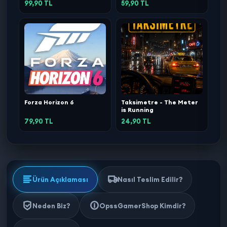
99,90 TL
59,90 TL
Forza Horizon 6
Taksimetre - The Meter
is Running
79,90 TL
24,90 TL
Ürün Açıklaması
Nasıl Teslim Edilir?
Neden Biz?
OpssGamerShop Kimdir?