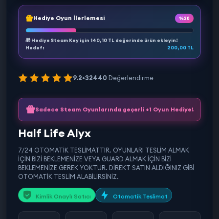
Hediye Oyun İlerlemesi
%30
🎁 Hediye Steam Key için
140,10 TL
değerinde ürün ekleyin!
Hedef:
200,00 TL
9.2
•
32440
Değerlendirme
Sadece Steam Oyunlarında geçerli +1 Oyun Hediye!
Half Life Alyx
7/24 OTOMATİK TESLİMATTIR. OYUNLARI TESLİM ALMAK
İÇİN BİZİ BEKLEMENİZE VEYA GUARD ALMAK İÇİN BİZİ
BEKLEMENİZE GEREK YOKTUR. DİREKT SATIN ALDIĞINIZ GİBİ
OTOMATİK TESLİM ALABİLİRSİNİZ.
Kimlik Onaylı Satıcı
Otomatik Teslimat