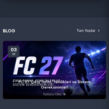
BLOG
Tüm Yazılar
03
08
FC 27 Çıkış Tarihi, Yenilikleri ve Sistem
Gereksinimleri
Tümünü Oku