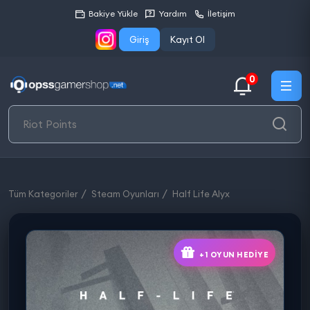
Bakiye Yükle
Yardım
İletişim
Giriş
Kayıt Ol
0
Tüm Kategoriler
Steam Oyunları
Half Life Alyx
+1 OYUN HEDIYE