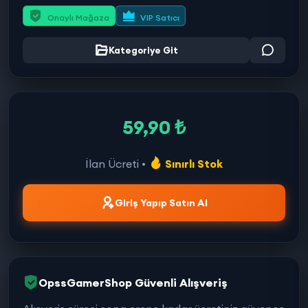
Onaylı Mağaza
VIP Satıcı
Kategoriye Git
59,90 ₺
İlan Ücreti •
Sınırlı Stok
Giriş Yapıp Satın Al
OpssGamerShop Güvenli Alışveriş