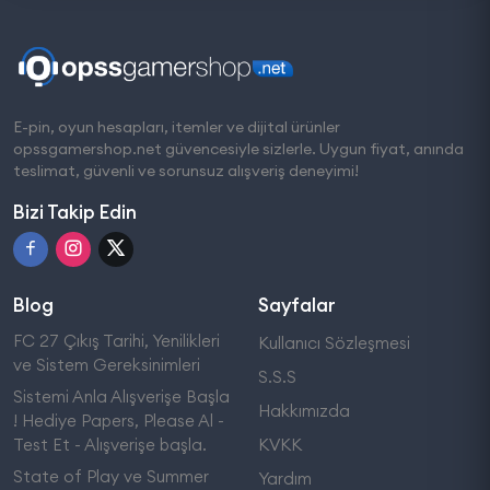
E-pin, oyun hesapları, itemler ve dijital ürünler
opssgamershop.net güvencesiyle sizlerle. Uygun fiyat, anında
teslimat, güvenli ve sorunsuz alışveriş deneyimi!
Bizi Takip Edin
Blog
Sayfalar
FC 27 Çıkış Tarihi, Yenilikleri
Kullanıcı Sözleşmesi
ve Sistem Gereksinimleri
S.S.S
Sistemi Anla Alışverişe Başla
Hakkımızda
! Hediye Papers, Please Al -
Test Et - Alışverişe başla.
KVKK
State of Play ve Summer
Yardım