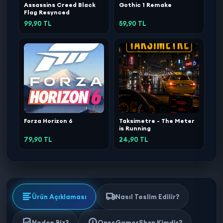
Assassins Creed Black
Gothic 1 Remake
Flag Resynced
99,90 TL
59,90 TL
Forza Horizon 6
Taksimetre - The Meter
is Running
79,90 TL
24,90 TL
Ürün Açıklaması
Nasıl Teslim Edilir?
Neden Biz?
OpssGamerShop Kimdir?