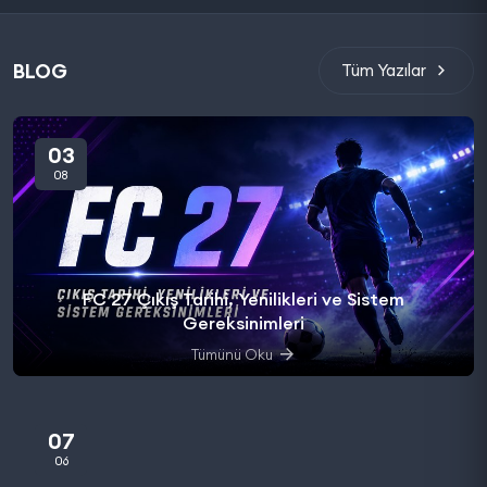
BLOG
Tüm Yazılar
03
08
FC 27 Çıkış Tarihi, Yenilikleri ve Sistem
Gereksinimleri
Tümünü Oku
07
06