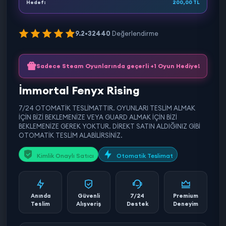
Hedef:
200,00 TL
9.2
•
32440
Değerlendirme
Sadece Steam Oyunlarında geçerli +1 Oyun Hediye!
İmmortal Fenyx Rising
7/24 OTOMATİK TESLİMATTIR. OYUNLARI TESLİM ALMAK
İÇİN BİZİ BEKLEMENİZE VEYA GUARD ALMAK İÇİN BİZİ
BEKLEMENİZE GEREK YOKTUR. DİREKT SATIN ALDIĞINIZ GİBİ
OTOMATİK TESLİM ALABİLİRSİNİZ.
Kimlik Onaylı Satıcı
Otomatik Teslimat
Anında
Güvenli
7/24
Premium
Teslim
Alışveriş
Destek
Deneyim