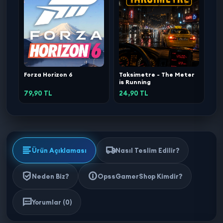
Forza Horizon 6
Taksimetre - The Meter
is Running
79,90 TL
24,90 TL
Ürün Açıklaması
Nasıl Teslim Edilir?
Neden Biz?
OpssGamerShop Kimdir?
Yorumlar (0)