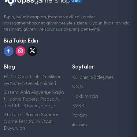
E-pin, oyun hesapları, itemler ve dijital ürünler
opssgamershop.net güvencesiyle sizlerle. Uygun fiyat, anında
teslimat, güvenli ve sorunsuz alışveriş deneyimi!
Bizi Takip Edin
Blog
Sayfalar
FC 27 Çıkış Tarihi, Yenilikleri
Kullanıcı Sözleşmesi
ve Sistem Gereksinimleri
S.S.S
Sistemi Anla Alışverişe Başla
Hakkımızda
! Hediye Papers, Please Al -
Test Et - Alışverişe başla.
KVKK
State of Play ve Summer
Yardım
Game Fest 2026 Oyun
iletisim
Duyuruları