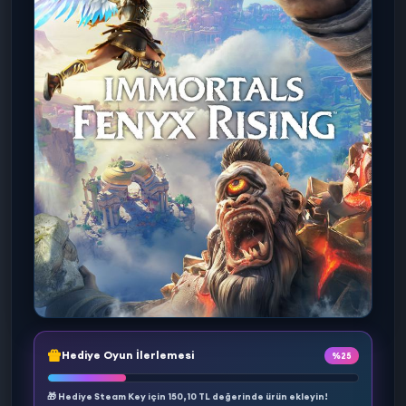
Hediye Oyun İlerlemesi
%25
🎁 Hediye Steam Key için
150,10 TL
değerinde ürün ekleyin!