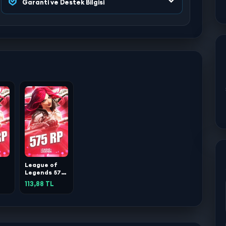
Garanti ve Destek Bilgisi
League of
Legends 575
RP
113,88 TL