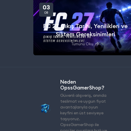
03
08
FC 27 Çıkış Tarihi, Yenilikleri ve
Sistem Gereksinimleri
Tümünü Oku
Neden
OpssGamerShop?
Güvenli alışveriş, anında
teslimat ve uygun fiyat
avantajlarıyla oyun
keyfini en üst seviyeye
taşıyoruz.
OpssGamerShop ile
popüler oyunlara hızlı ve