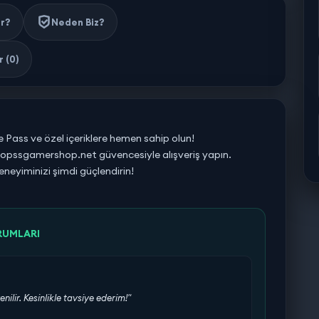
ir?
Neden Biz?
 (0)
tle Pass ve özel içeriklere hemen sahip olun!
e opssgamershop.net güvencesiyle alışveriş yapın.
neyiminizi şimdi güçlendirin!
RUMLARI
enilir. Kesinlikle tavsiye ederim!"