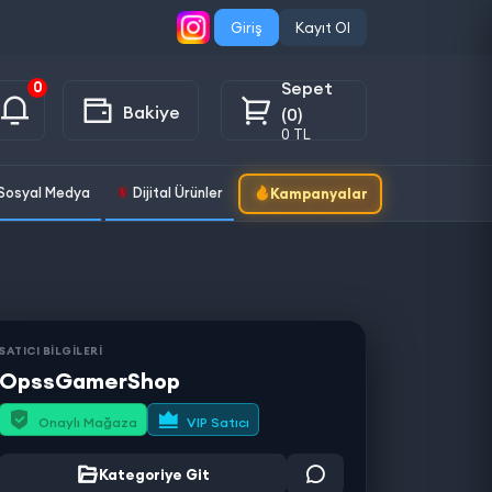
Giriş
Kayıt Ol
Sepet
0
Bakiye
(0)
0 TL
Sosyal Medya
Dijital Ürünler
Kampanyalar
SATICI BİLGİLERİ
OpssGamerShop
Onaylı Mağaza
VIP Satıcı
Kategoriye Git