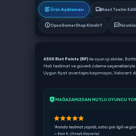
Ürün Açıklaması
Nasıl Teslim Edil
OpssGamerShop Kimdir?
Yorumlar
6500 Riot Points (RP)
ile oyun içi skinler, Bat
Hızlı teslimat ve güvenli ödeme seçenekleriyl
Uygun fiyat avantajını kaçırmayın, Valorant de
MAĞAZAMIZDAN MUTLU OYUNCU YO
"Anında teslimat yapıldı, satıcı çok ilgili ve güv
— Emir K. (Onaylı Alışveriş)