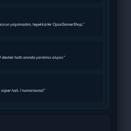
bir sorun yaşamadım, teşekkürler OpssGamerShop."
24 destek hattı anında yardımcı oluyor."
üper hızlı. 1 numarasınız!"