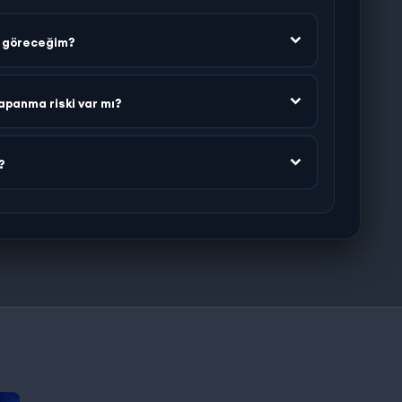
n göreceğim?
apanma riski var mı?
?