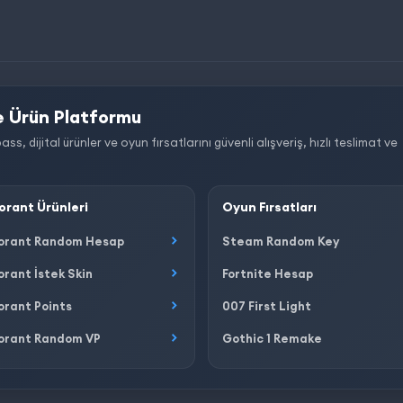
 Ürün Platformu
dijital ürünler ve oyun fırsatlarını güvenli alışveriş, hızlı teslimat ve
orant Ürünleri
Oyun Fırsatları
orant Random Hesap
Steam Random Key
orant İstek Skin
Fortnite Hesap
orant Points
007 First Light
orant Random VP
Gothic 1 Remake