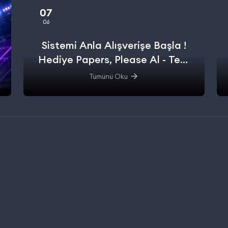
07
06
Sistemi Anla Alışverişe Başla !
Hediye Papers, Please Al - Test
Et - Alışverişe başla.
Tümünü Oku