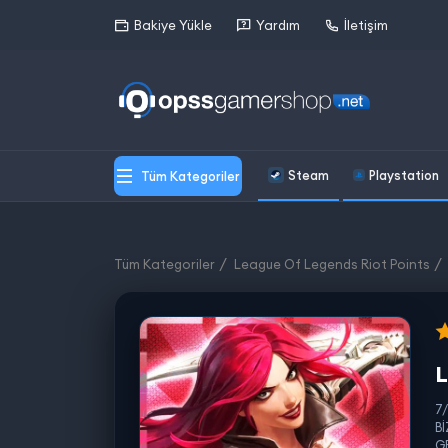
Bakiye Yükle
Yardım
İletişim
Steam
Playstation
Tüm Kategoriler
Tüm Kategoriler
League Of Legends Riot Points
L
7
B
G