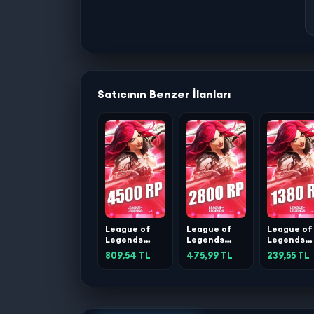
Satıcının Benzer İlanları
League of
League of
League of
Legends
Legends
Legends
4500 RP
2800 RP
1380 RP
809,54 TL
475,99 TL
239,55 TL