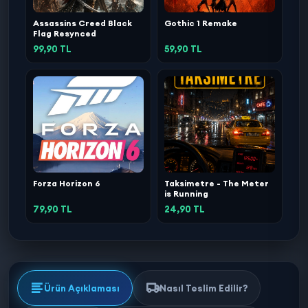
Assassins Creed Black
Gothic 1 Remake
Flag Resynced
99,90 TL
59,90 TL
Forza Horizon 6
Taksimetre - The Meter
is Running
79,90 TL
24,90 TL
Ürün Açıklaması
Nasıl Teslim Edilir?