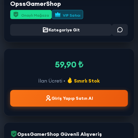
OpssGamerShop
Onaylı Mağaza
VIP Satıcı
Kategoriye Git
59,90 ₺
İlan Ücreti •
Sınırlı Stok
Giriş Yapıp Satın Al
OpssGamerShop Güvenli Alışveriş