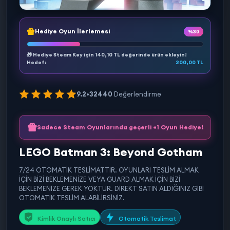
Hediye Oyun İlerlemesi
%30
🎁 Hediye Steam Key için
140,10 TL
değerinde ürün ekleyin!
Hedef:
200,00 TL
9.2
•
32440
Değerlendirme
Sadece Steam Oyunlarında geçerli +1 Oyun Hediye!
LEGO Batman 3: Beyond Gotham
7/24 OTOMATİK TESLİMATTIR. OYUNLARI TESLİM ALMAK
İÇİN BİZİ BEKLEMENİZE VEYA GUARD ALMAK İÇİN BİZİ
BEKLEMENİZE GEREK YOKTUR. DİREKT SATIN ALDIĞINIZ GİBİ
OTOMATİK TESLİM ALABİLİRSİNİZ.
Kimlik Onaylı Satıcı
Otomatik Teslimat