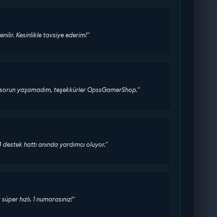
enilir. Kesinlikle tavsiye ederim!"
bir sorun yaşamadım, teşekkürler OpssGamerShop."
24 destek hattı anında yardımcı oluyor."
üper hızlı. 1 numarasınız!"