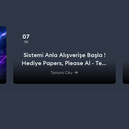
07
06
Sistemi Anla Alışverişe Başla !
Hediye Papers, Please Al - Test
Et - Alışverişe başla.
Tümünü Oku