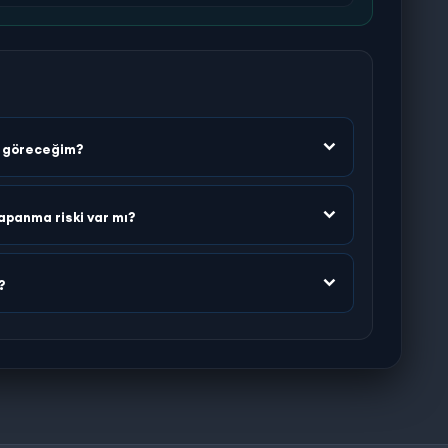
n göreceğim?
apanma riski var mı?
?