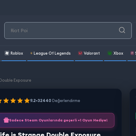
Roblox
League Of Legends
Valorant
Xbox
 Double Exposure
9.2
•
32440
Değerlendirme
Sadece Steam Oyunlarında geçerli +1 Oyun Hediye!
ife is Strange Double Exposure