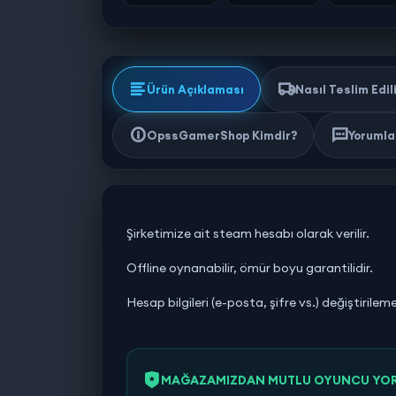
Ürün Açıklaması
Nasıl Teslim Edil
OpssGamerShop Kimdir?
Yorumlar
Şirketimize ait steam hesabı olarak verilir.
Offline oynanabilir, ömür boyu garantilidir.
Hesap bilgileri (e-posta, şifre vs.) değiştirilem
MAĞAZAMIZDAN MUTLU OYUNCU YO