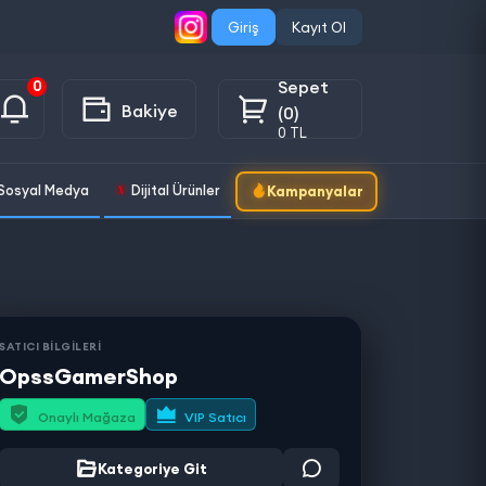
Giriş
Kayıt Ol
Sepet
0
Bakiye
(0)
0 TL
Sosyal Medya
Dijital Ürünler
Kampanyalar
SATICI BİLGİLERİ
OpssGamerShop
Onaylı Mağaza
VIP Satıcı
Kategoriye Git