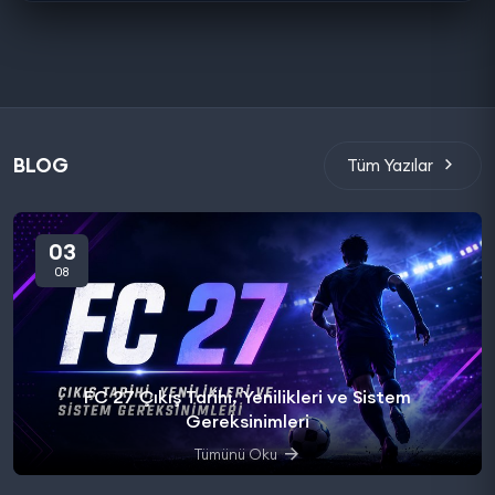
BLOG
Tüm Yazılar
03
08
FC 27 Çıkış Tarihi, Yenilikleri ve Sistem
Gereksinimleri
Tümünü Oku