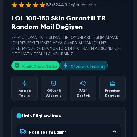
9.2
•
32440
Değerlendirme
LOL 100-150 Skin Garantili TR
Random Mail Değişen
7/24 OTOMATİK TESLİMATTIR. OYUNLARI TESLİM ALMAK
İÇİN BİZİ BEKLEMENİZE VEYA GUARD ALMAK İÇİN BİZİ
BEKLEMENİZE GEREK YOKTUR. DİREKT SATIN ALDIĞINIZ GİBİ
OTOMATİK TESLİM ALABİLİRSİNİZ.
Kimlik Onaylı Satıcı
Otomatik Teslimat
Anında
Güvenli
7/24
Premium
Teslim
Alışveriş
Destek
Deneyim
Ürün Bilgilendirme
Nasıl Teslim Edilir?