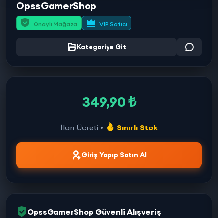
OpssGamerShop
Onaylı Mağaza
VIP Satıcı
Kategoriye Git
349,90 ₺
İlan Ücreti •
Sınırlı Stok
Giriş Yapıp Satın Al
OpssGamerShop Güvenli Alışveriş