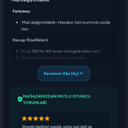
Farkımız:
Mail değiştirilebilir: Hesabın tüm kontrolü sizde
olur.
Hesap Özellikleri:
En az
100 ile 150 arası rastgele skin
içerir
Rastgele şampiyonlar ve seviyeler
Güvenli, çalınmamış ve tek kullanıcılı hesaplar
TR sunucudur.
Devamını Oku (Aç)
Smurf arayanlar, koleksiyon yapanlar ya da sürpriz
hesap isteyenler için birebir!
MAĞAZAMIZDAN MUTLU OYUNCU
Hesap bilgileri değişebildiği için teslimattan sonra
YORUMLARI
tüm sorumluluk alıcıya aittir. (Verdiğimiz ürünler
maili değişen olduğu için bu teslimat sonrası
firmamızı korumayı amaçlar)
"Anında teslimat yapıldı, satıcı çok ilgili ve