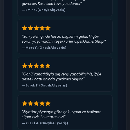
güvenilir. Kesinlikle tavsiye ederim!"
Tüm sorularınız için canlı destek üzerinden iletişime
— Emir K. (Onaylı Alışveriş)
geçebilirsiniz.
"Saniyeler içinde hesap bilgilerim geldi. Hiçbir
sorun yaşamadım, teşekkürler OpssGamerShop."
— Mert Y. (Onaylı Alışveriş)
"Gönül rahatlığıyla alışveriş yapabilirsiniz, 7/24
destek hattı anında yardımcı oluyor."
— Burak T. (Onaylı Alışveriş)
"Fiyatlar piyasaya göre çok uygun ve teslimat
süper hızlı. 1 numarasınız!"
— Yusuf A. (Onaylı Alışveriş)