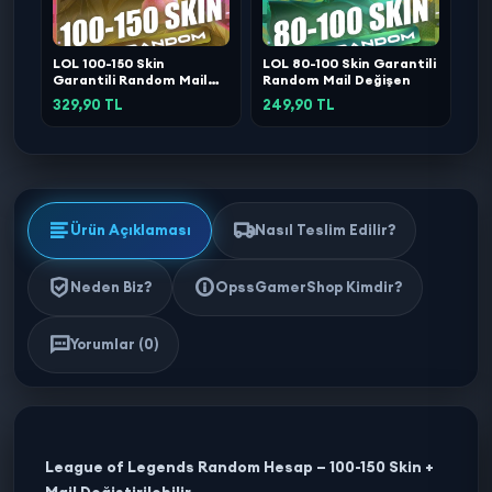
LOL 100-150 Skin
LOL 80-100 Skin Garantili
Garantili Random Mail
Random Mail Değişen
Değişen
329,90 TL
249,90 TL
Ürün Açıklaması
Nasıl Teslim Edilir?
Neden Biz?
OpssGamerShop Kimdir?
Yorumlar (0)
League of Legends Random Hesap – 100-150 Skin +
Mail Değiştirilebilir