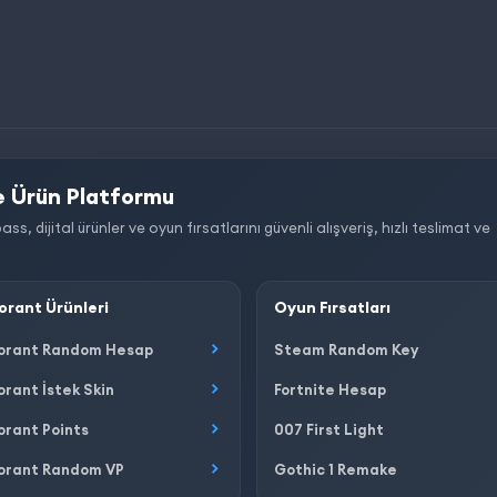
 Ürün Platformu
dijital ürünler ve oyun fırsatlarını güvenli alışveriş, hızlı teslimat ve
orant Ürünleri
Oyun Fırsatları
orant Random Hesap
Steam Random Key
orant İstek Skin
Fortnite Hesap
orant Points
007 First Light
orant Random VP
Gothic 1 Remake