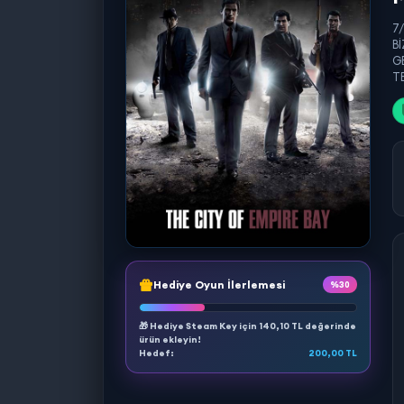
7
B
G
TE
Hediye Oyun İlerlemesi
%30
🎁 Hediye Steam Key için
140,10 TL
değerinde
ürün ekleyin!
Hedef:
200,00 TL