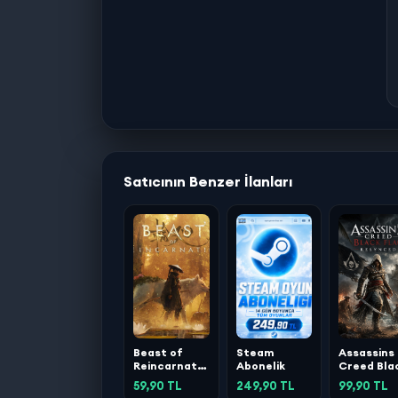
Satıcının Benzer İlanları
Beast of
Steam
Assassins
Reincarnation
Abonelik
Creed Bla
Deluxe
Flag
59,90 TL
249,90 TL
99,90 TL
Edition
Resynced