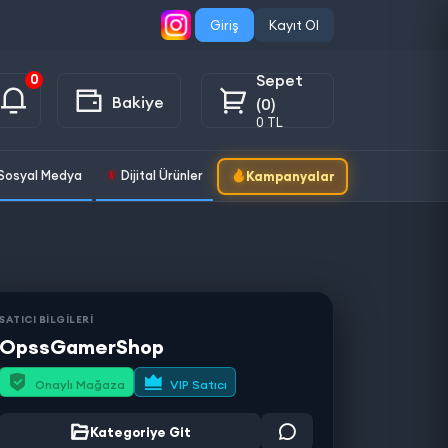
Giriş
Kayıt Ol
Sepet
0
Bakiye
(0)
0 TL
Sosyal Medya
Dijital Ürünler
Kampanyalar
SATICI BİLGİLERİ
OpssGamerShop
Onaylı Mağaza
VIP Satıcı
Kategoriye Git