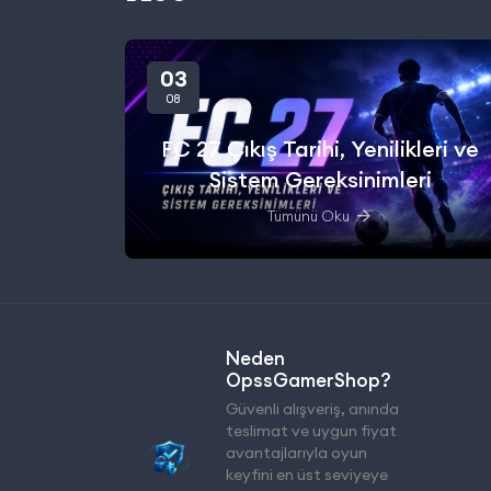
03
08
FC 27 Çıkış Tarihi, Yenilikleri ve
Sistem Gereksinimleri
Tümünü Oku
Neden
OpssGamerShop?
Güvenli alışveriş, anında
teslimat ve uygun fiyat
avantajlarıyla oyun
keyfini en üst seviyeye