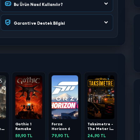
Bu Ürün Nasıl Kullanılır?
Garanti ve Destek Bilgisi
Gothic 1
Forza
Taksimetre -
ck
Remake
Horizon 6
The Meter is
Running
59,90 TL
79,90 TL
24,90 TL