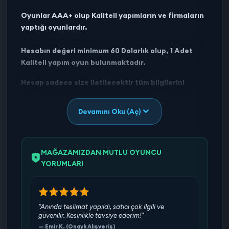
Oyunlar AAA+ olup Kaliteli yapımların ve firmaların
yaptığı oyunlardır.
Hesabın değeri minimum 60 Dolarlık olup, 1 Adet
Kaliteli yapım oyun bulunmaktadır.
Hesap sadece size iletilecektir tüm bilgilerini
değiştirebilirsiniz.
Devamını Oku (Aç)
Tüm hesaplarımız garantilidir ve herhangi bir sorun
yaşamanız durumunda destek sağlanır.
MAĞAZAMIZDAN MUTLU OYUNCU
YORUMLARI
"Anında teslimat yapıldı, satıcı çok ilgili ve
güvenilir. Kesinlikle tavsiye ederim!"
— Emir K. (Onaylı Alışveriş)