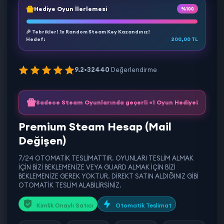
Hediye Oyun İlerlemesi
%100
🎉 Tebrikler! 1x Random Steam Key Kazandınız!
Hedef:
200,00 TL
9.2
•
32440
Değerlendirme
Sadece Steam Oyunlarında geçerli +1 Oyun Hediye!
Premium Steam Hesap (Mail
Değişen)
7/24 OTOMATİK TESLİMATTIR. OYUNLARI TESLİM ALMAK
İÇİN BİZİ BEKLEMENİZE VEYA GUARD ALMAK İÇİN BİZİ
BEKLEMENİZE GEREK YOKTUR. DİREKT SATIN ALDIĞINIZ GİBİ
OTOMATİK TESLİM ALABİLİRSİNİZ.
Kimlik Onaylı Satıcı
Otomatik Teslimat