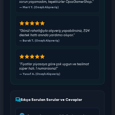
sorun yaşamadım, teşekkürler OpssGamerShop."
— Mert Y. (Onaylı Alışveriş)
"Gönül rahatlığıyla alışveriş yapabilirsiniz, 7/24
destek hattı anında yardımcı oluyor."
— Burak T. (Onaylı Alışveriş)
"Fiyatlar piyasaya göre çok uygun ve teslimat
süper hızlı. 1 numarasınız!"
— Yusuf A. (Onaylı Alışveriş)
Sıkça Sorulan Sorular ve Cevaplar