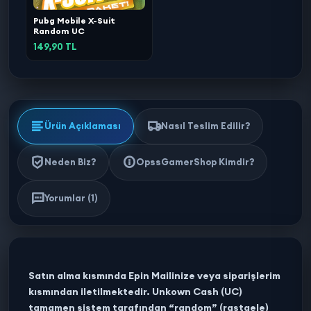
Pubg Mobile X-Suit
Random UC
149,90 TL
Ürün Açıklaması
Nasıl Teslim Edilir?
Neden Biz?
OpssGamerShop Kimdir?
Yorumlar (1)
Satın alma kısmında Epin Mailinize veya siparişlerim
kısmından iletilmektedir. Unkown Cash (UC)
tamamen sistem tarafından “random” (rastgele)