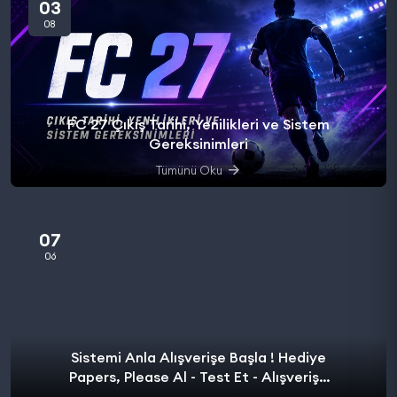
03
08
FC 27 Çıkış Tarihi, Yenilikleri ve Sistem
Gereksinimleri
Tümünü Oku
07
06
Sistemi Anla Alışverişe Başla ! Hediye
Papers, Please Al - Test Et - Alışverişe
başla.