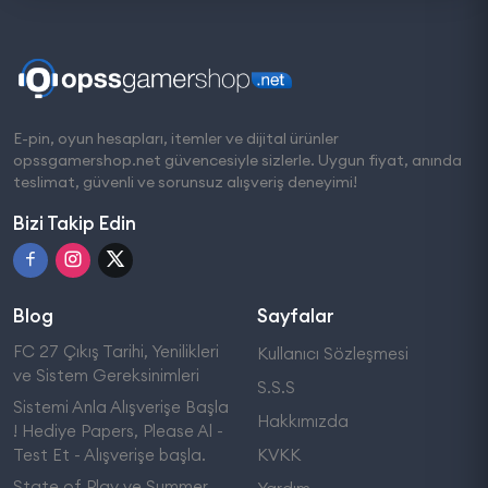
E-pin, oyun hesapları, itemler ve dijital ürünler
opssgamershop.net güvencesiyle sizlerle. Uygun fiyat, anında
teslimat, güvenli ve sorunsuz alışveriş deneyimi!
Bizi Takip Edin
Blog
Sayfalar
FC 27 Çıkış Tarihi, Yenilikleri
Kullanıcı Sözleşmesi
ve Sistem Gereksinimleri
S.S.S
Sistemi Anla Alışverişe Başla
Hakkımızda
! Hediye Papers, Please Al -
Test Et - Alışverişe başla.
KVKK
State of Play ve Summer