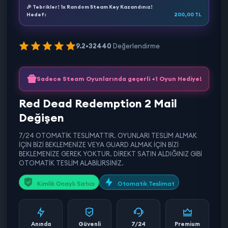
🎉 Tebrikler! 1x Random Steam Key Kazandınız!
Hedef:
200,00 TL
9.2
•
32440
Değerlendirme
Sadece Steam Oyunlarında geçerli +1 Oyun Hediye!
Red Dead Redemption 2 Mail
Değişen
7/24 OTOMATİK TESLİMATTIR. OYUNLARI TESLİM ALMAK
İÇİN BİZİ BEKLEMENİZE VEYA GUARD ALMAK İÇİN BİZİ
BEKLEMENİZE GEREK YOKTUR. DİREKT SATIN ALDIĞINIZ GİBİ
OTOMATİK TESLİM ALABİLİRSİNİZ.
Kimlik Onaylı Satıcı
Otomatik Teslimat
Anında
Güvenli
7/24
Premium