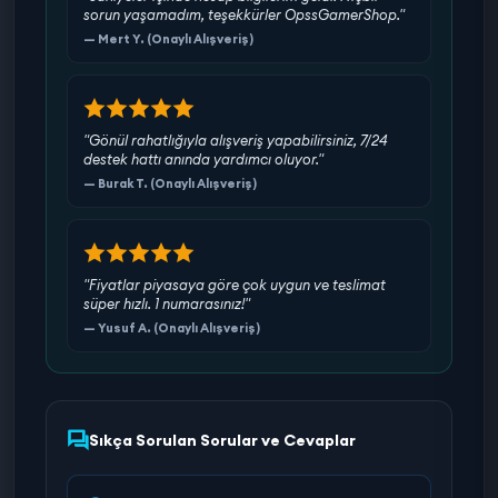
sorun yaşamadım, teşekkürler OpssGamerShop."
— Mert Y. (Onaylı Alışveriş)
"Gönül rahatlığıyla alışveriş yapabilirsiniz, 7/24
destek hattı anında yardımcı oluyor."
— Burak T. (Onaylı Alışveriş)
"Fiyatlar piyasaya göre çok uygun ve teslimat
süper hızlı. 1 numarasınız!"
— Yusuf A. (Onaylı Alışveriş)
Sıkça Sorulan Sorular ve Cevaplar