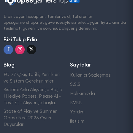
E-pin, oyun hesapları, itemler ve dijital ürünler
opssgamershop.net güvencesiyle sizlerle. Uygun fiyat, anında
teslimat, güvenli ve sorunsuz alışveriş deneyimi!
Bizi Takip Edin
Blog
Sayfalar
FC 27 Çıkış Tarihi, Yenilikleri
Kullanıcı Sözleşmesi
ve Sistem Gereksinimleri
S.S.S
Sistemi Anla Alışverişe Başla
Hakkımızda
! Hediye Papers, Please Al -
Test Et - Alışverişe başla.
KVKK
State of Play ve Summer
Yardım
Game Fest 2026 Oyun
iletisim
Duyuruları