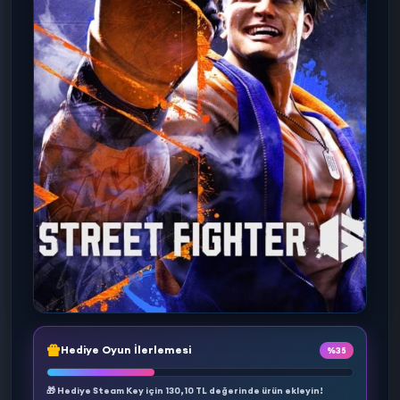
Hediye Oyun İlerlemesi
%35
🎁 Hediye Steam Key için
130,10 TL
değerinde ürün ekleyin!