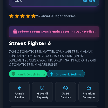
Hedef:
200,00 TL
9.2
•
32440
Değerlendirme
Sadece Steam Oyunlarında geçerli +1 Oyun Hediye!
Street Fighter 6
7/24 OTOMATİK TESLİMATTIR. OYUNLARI TESLİM ALMAK
İÇİN BİZİ BEKLEMENİZE VEYA GUARD ALMAK İÇİN BİZİ
BEKLEMENİZE GEREK YOKTUR. DİREKT SATIN ALDIĞINIZ GİBİ
OTOMATİK TESLİM ALABİLİRSİNİZ.
Kimlik Onaylı Satıcı
Otomatik Teslimat
Anında
Güvenli
7/24
Premium
Teslim
Alışveriş
Destek
Deneyim