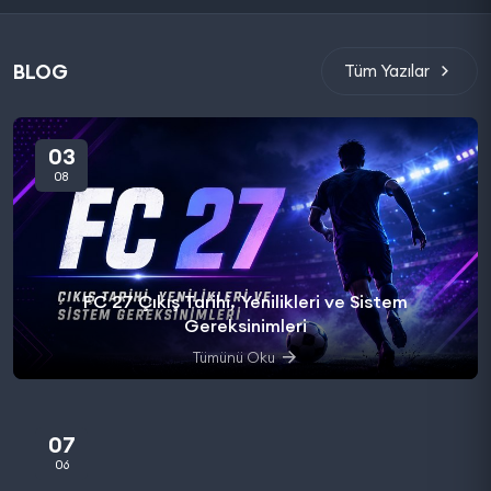
BLOG
Tüm Yazılar
03
08
FC 27 Çıkış Tarihi, Yenilikleri ve Sistem
Gereksinimleri
Tümünü Oku
07
06