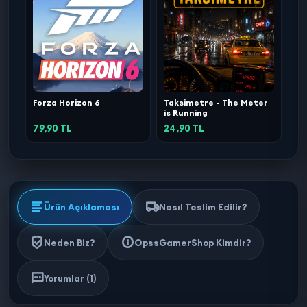
Forza Horizon 6
Taksimetre - The Meter
is Running
79,90 TL
24,90 TL
Ürün Açıklaması
Nasıl Teslim Edilir?
Neden Biz?
OpssGamerShop Kimdir?
Yorumlar (1)