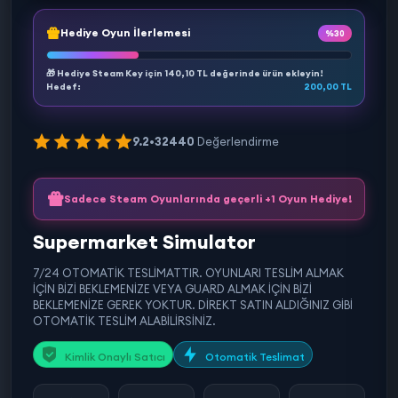
Hediye Oyun İlerlemesi
%30
🎁 Hediye Steam Key için
140,10 TL
değerinde ürün ekleyin!
Hedef:
200,00 TL
9.2
•
32440
Değerlendirme
Sadece Steam Oyunlarında geçerli +1 Oyun Hediye!
Supermarket Simulator
7/24 OTOMATİK TESLİMATTIR. OYUNLARI TESLİM ALMAK
İÇİN BİZİ BEKLEMENİZE VEYA GUARD ALMAK İÇİN BİZİ
BEKLEMENİZE GEREK YOKTUR. DİREKT SATIN ALDIĞINIZ GİBİ
OTOMATİK TESLİM ALABİLİRSİNİZ.
Kimlik Onaylı Satıcı
Otomatik Teslimat