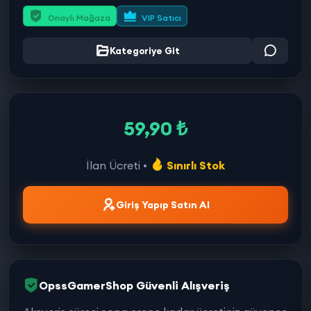
Onaylı Mağaza
VIP Satıcı
Kategoriye Git
59,90 ₺
İlan Ücreti •
Sınırlı Stok
Giriş Yapıp Satın Al
OpssGamerShop Güvenli Alışveriş