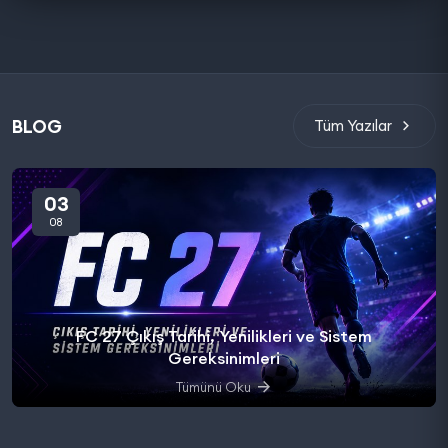
BLOG
Tüm Yazılar
03
08
FC 27 Çıkış Tarihi, Yenilikleri ve Sistem
Gereksinimleri
Tümünü Oku