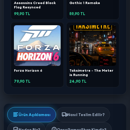
Assassins Creed Black
Gothic 1 Remake
Flag Resynced
99,90 TL
59,90 TL
Forza Horizon 6
Taksimetre - The Meter
is Running
79,90 TL
24,90 TL
Ürün Açıklaması
Nasıl Teslim Edilir?
Neden Biz?
OpssGamerShop Kimdir?