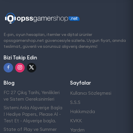
E-pin, oyun hesapları, itemler ve dijital ürünler
opssgamershop.net güvencesiyle sizlerle. Uygun fiyat, anında
teslimat, güvenli ve sorunsuz alışveriş deneyimi!
Bizi Takip Edin
Blog
Sayfalar
FC 27 Çıkış Tarihi, Yenilikleri
Kullanıcı Sözleşmesi
ve Sistem Gereksinimleri
S.S.S
Sistemi Anla Alışverişe Başla
Hakkımızda
! Hediye Papers, Please Al -
Test Et - Alışverişe başla.
KVKK
State of Play ve Summer
Yardım