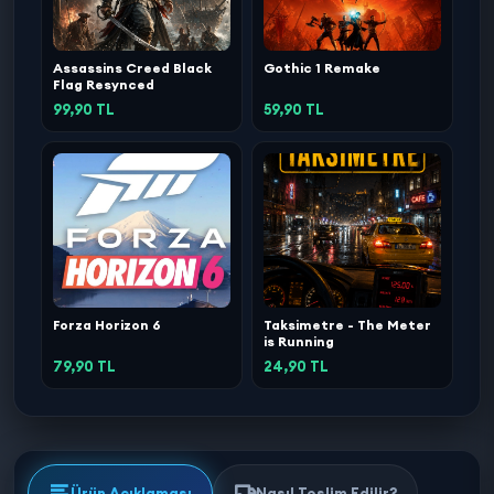
Assassins Creed Black
Gothic 1 Remake
Flag Resynced
99,90 TL
59,90 TL
Forza Horizon 6
Taksimetre - The Meter
is Running
79,90 TL
24,90 TL
Ürün Açıklaması
Nasıl Teslim Edilir?