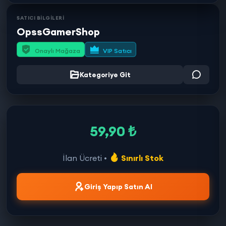
SATICI BİLGİLERİ
OpssGamerShop
Onaylı Mağaza
VIP Satıcı
Kategoriye Git
59,90 ₺
İlan Ücreti •
Sınırlı Stok
Giriş Yapıp Satın Al