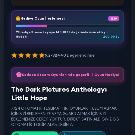
Hediye Oyun İlerlemesi
%30
🎁 Hediye Steam Key için
140,10 TL
değerinde ürün ekleyin!
Hedef:
200,00 TL
9.2
•
32440
Değerlendirme
Sadece Steam Oyunlarında geçerli +1 Oyun Hediye!
The Dark Pictures Anthology:
Little Hope
7/24 OTOMATİK TESLİMATTIR. OYUNLARI TESLİM ALMAK
İÇİN BİZİ BEKLEMENİZE VEYA GUARD ALMAK İÇİN BİZİ
BEKLEMENİZE GEREK YOKTUR. DİREKT SATIN ALDIĞINIZ GİBİ
OTOMATİK TESLİM ALABİLİRSİNİZ.