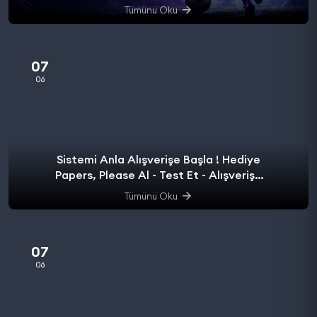
Tümünü Oku
07
06
Sistemi Anla Alışverişe Başla ! Hediye
Papers, Please Al - Test Et - Alışverişe
başla.
Tümünü Oku
07
06