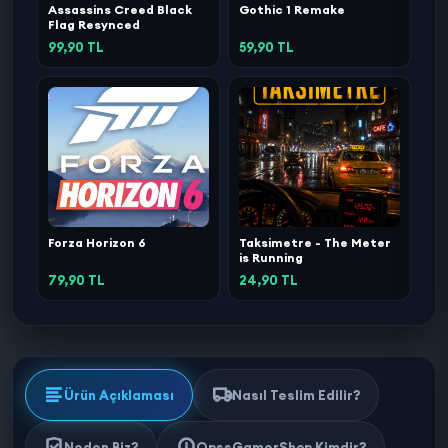
Assassins Creed Black
Gothic 1 Remake
Flag Resynced
99,90 TL
59,90 TL
Forza Horizon 6
Taksimetre - The Meter
is Running
79,90 TL
24,90 TL
Ürün Açıklaması
Nasıl Teslim Edilir?
Neden Biz?
OpssGamerShop Kimdir?