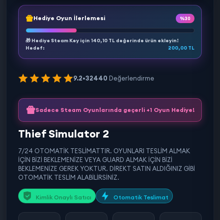
Hediye Oyun İlerlemesi
%30
🎁 Hediye Steam Key için
140,10 TL
değerinde ürün ekleyin!
Hedef:
200,00 TL
9.2
•
32440
Değerlendirme
Sadece Steam Oyunlarında geçerli +1 Oyun Hediye!
Thief Simulator 2
7/24 OTOMATİK TESLİMATTIR. OYUNLARI TESLİM ALMAK
İÇİN BİZİ BEKLEMENİZE VEYA GUARD ALMAK İÇİN BİZİ
BEKLEMENİZE GEREK YOKTUR. DİREKT SATIN ALDIĞINIZ GİBİ
OTOMATİK TESLİM ALABİLİRSİNİZ.
Kimlik Onaylı Satıcı
Otomatik Teslimat