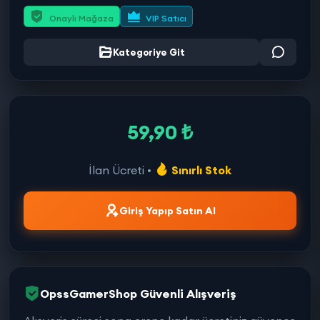
Onaylı Mağaza
VIP Satıcı
Kategoriye Git
59,90 ₺
İlan Ücreti •
Sınırlı Stok
Giriş Yapıp Satın Al
OpssGamerShop Güvenli Alışveriş