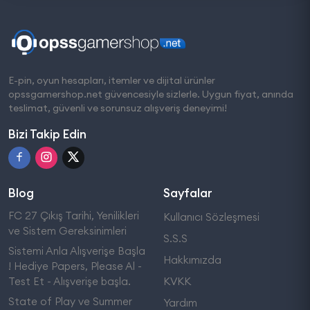
E-pin, oyun hesapları, itemler ve dijital ürünler
opssgamershop.net güvencesiyle sizlerle. Uygun fiyat, anında
teslimat, güvenli ve sorunsuz alışveriş deneyimi!
Bizi Takip Edin
Blog
Sayfalar
FC 27 Çıkış Tarihi, Yenilikleri
Kullanıcı Sözleşmesi
ve Sistem Gereksinimleri
S.S.S
Sistemi Anla Alışverişe Başla
Hakkımızda
! Hediye Papers, Please Al -
Test Et - Alışverişe başla.
KVKK
State of Play ve Summer
Yardım