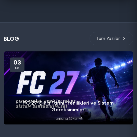
BLOG
Tüm Yazılar
03
08
FC 27 Çıkış Tarihi, Yenilikleri ve Sistem
Gereksinimleri
Tümünü Oku