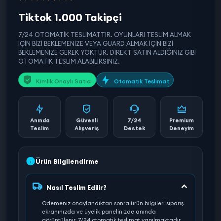
Tiktok 1.000 Takipçi
7/24 OTOMATİK TESLİMATTIR. OYUNLARI TESLİM ALMAK
İÇİN BİZİ BEKLEMENİZE VEYA GUARD ALMAK İÇİN BİZİ
BEKLEMENİZE GEREK YOKTUR. DİREKT SATIN ALDIĞINIZ GİBİ
OTOMATİK TESLİM ALABİLİRSİNİZ.
Kimlik Onaylı Satıcı
Otomatik Teslimat
Anında
Güvenli
7/24
Premium
Teslim
Alışveriş
Destek
Deneyim
Ürün Bilgilendirme
Nasıl Teslim Edilir?
Ödemeniz onaylandıktan sonra ürün bilgileri sipariş
ekranınızda ve üyelik panelinizde anında
görüntülenir. 7/24 otomatik teslimat yapılmaktadır.