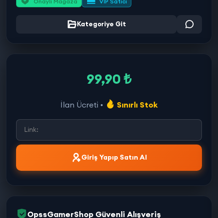
Onaylı Mağaza
VIP Satıcı
Kategoriye Git
99,90 ₺
İlan Ücreti •
Sınırlı Stok
Giriş Yapıp Satın Al
OpssGamerShop Güvenli Alışveriş