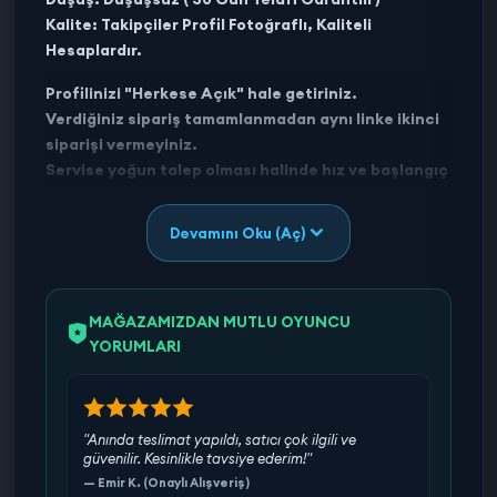
Kalite: Takipçiler Profil Fotoğraflı, Kaliteli
Hesaplardır.
Profilinizi "Herkese Açık" hale getiriniz.
Verdiğiniz sipariş tamamlanmadan aynı linke ikinci
siparişi vermeyiniz.
Servise yoğun talep olması halinde hız ve başlangıç
süresinde değişimler olabilir.
Satın alırken profil linkinizi doğru biçimde giriniz,
Devamını Oku (Aç)
yanlış link gönderim sonucu siparişiniz iptal edilir.
Doğru link gönderim şekli:
https://www.tiktok.com/@opssgamershopofficial
MAĞAZAMIZDAN MUTLU OYUNCU
Almak istediğiniz sipariş adeti ilanlarımızda
YORUMLARI
bulunmuyorsa, bir ilanı birden çok alabilirsiniz.
Aldığınız adet kadar gönderim sağlanacaktır.
"Anında teslimat yapıldı, satıcı çok ilgili ve
güvenilir. Kesinlikle tavsiye ederim!"
— Emir K. (Onaylı Alışveriş)