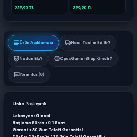
229,90 TL
399,90 TL
Ürün Açıklaması
Nasıl Teslim Edilir?
Neden Biz?
OpssGamerShop Kimdir?
Yorumlar (0)
Link::
Paylaşımlı
Lokasyon: Global
Başlama Süresi: 0-1 Saat
Garanti: 30 Gün Telafi Garantisi
Düşüş: Düşüşsüz ( 30 Gün Telafi Garantili )