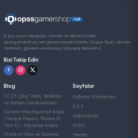
E-pin, oyun hesapları, itemler ve dijital ürünler
opssgamershop.net güvencesiyle sizlerle. Uygun fiyat, anında
teslimat, güvenli ve sorunsuz alışveriş deneyimi!
Bizi Takip Edin
Blog
Sayfalar
FC 27 Çıkış Tarihi, Yenilikleri
Kullanıcı Sözleşmesi
ve Sistem Gereksinimleri
S.S.S
Sistemi Anla Alışverişe Başla
Hakkımızda
! Hediye Papers, Please Al -
Test Et - Alışverişe başla.
KVKK
State of Play ve Summer
Yardım