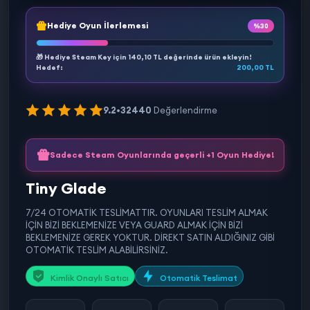
Hediye Oyun İlerlemesi
%30
🎁 Hediye Steam Key için
140,10 TL
değerinde ürün ekleyin!
Hedef:
200,00 TL
9.2
•
32440
Değerlendirme
Sadece Steam Oyunlarında geçerli +1 Oyun Hediye!
Tiny Glade
7/24 OTOMATİK TESLİMATTIR. OYUNLARI TESLİM ALMAK
İÇİN BİZİ BEKLEMENİZE VEYA GUARD ALMAK İÇİN BİZİ
BEKLEMENİZE GEREK YOKTUR. DİREKT SATIN ALDIĞINIZ GİBİ
OTOMATİK TESLİM ALABİLİRSİNİZ.
Kimlik Onaylı Satıcı
Otomatik Teslimat