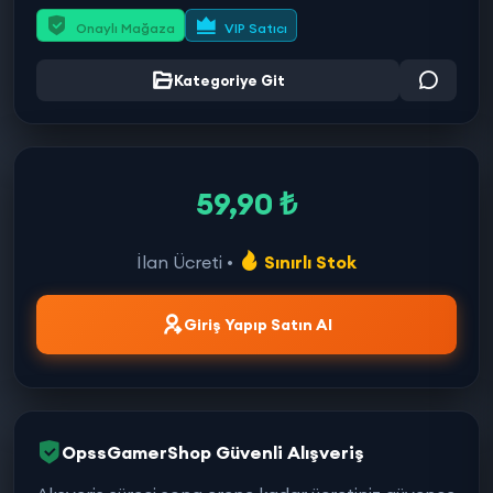
Onaylı Mağaza
VIP Satıcı
Kategoriye Git
59,90 ₺
İlan Ücreti •
Sınırlı Stok
Giriş Yapıp Satın Al
OpssGamerShop Güvenli Alışveriş