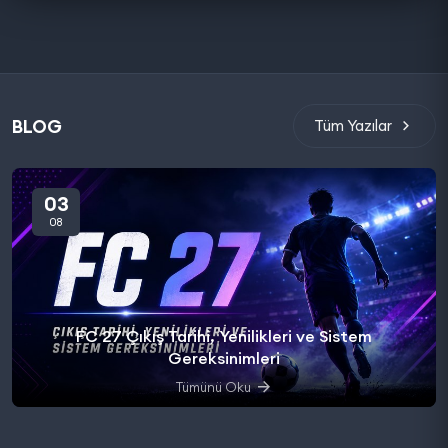
BLOG
Tüm Yazılar
03
08
FC 27 Çıkış Tarihi, Yenilikleri ve Sistem
Gereksinimleri
Tümünü Oku