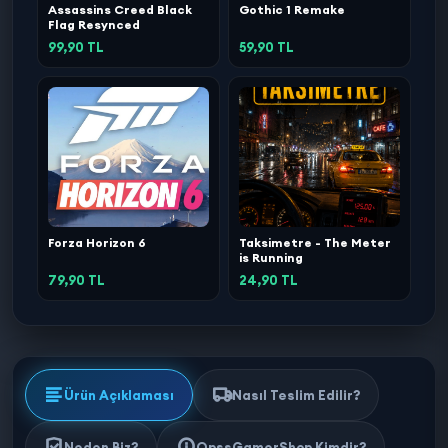
Assassins Creed Black
Gothic 1 Remake
Flag Resynced
99,90 TL
59,90 TL
Forza Horizon 6
Taksimetre - The Meter
is Running
79,90 TL
24,90 TL
Ürün Açıklaması
Nasıl Teslim Edilir?
Neden Biz?
OpssGamerShop Kimdir?