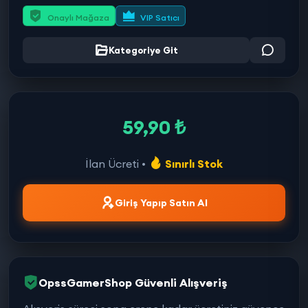
Onaylı Mağaza
VIP Satıcı
Kategoriye Git
59,90 ₺
İlan Ücreti •
Sınırlı Stok
Giriş Yapıp Satın Al
OpssGamerShop Güvenli Alışveriş