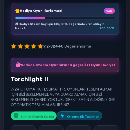
Hediye Oyun İlerlemesi
%30
🎁 Hediye Steam Key için
140,10 TL
değerinde ürün ekleyin!
Hedef:
200,00 TL
9.2
•
32440
Değerlendirme
Sadece Steam Oyunlarında geçerli +1 Oyun Hediye!
Torchlight II
7/24 OTOMATİK TESLİMATTIR. OYUNLARI TESLİM ALMAK
İÇİN BİZİ BEKLEMENİZE VEYA GUARD ALMAK İÇİN BİZİ
BEKLEMENİZE GEREK YOKTUR. DİREKT SATIN ALDIĞINIZ GİBİ
OTOMATİK TESLİM ALABİLİRSİNİZ.
Kimlik Onaylı Satıcı
Otomatik Teslimat