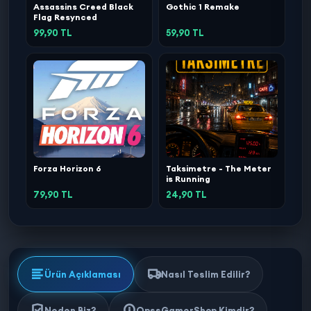
Assassins Creed Black
Gothic 1 Remake
Flag Resynced
99,90 TL
59,90 TL
Forza Horizon 6
Taksimetre - The Meter
is Running
79,90 TL
24,90 TL
Ürün Açıklaması
Nasıl Teslim Edilir?
Neden Biz?
OpssGamerShop Kimdir?