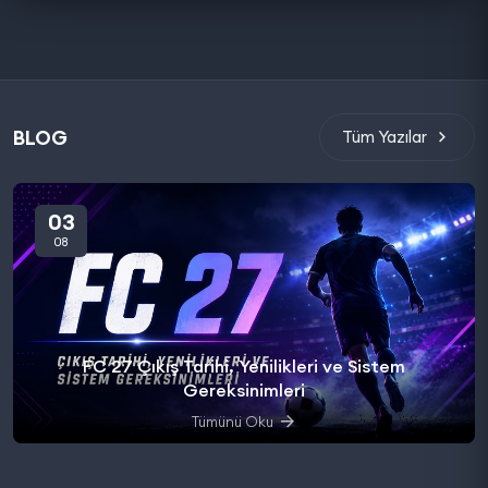
BLOG
Tüm Yazılar
03
08
FC 27 Çıkış Tarihi, Yenilikleri ve Sistem
Gereksinimleri
Tümünü Oku