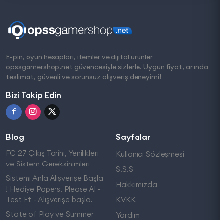
E-pin, oyun hesapları, itemler ve dijital ürünler
opssgamershop.net güvencesiyle sizlerle. Uygun fiyat, anında
teslimat, güvenli ve sorunsuz alışveriş deneyimi!
Bizi Takip Edin
Blog
Sayfalar
FC 27 Çıkış Tarihi, Yenilikleri
Kullanıcı Sözleşmesi
ve Sistem Gereksinimleri
S.S.S
Sistemi Anla Alışverişe Başla
Hakkımızda
! Hediye Papers, Please Al -
Test Et - Alışverişe başla.
KVKK
State of Play ve Summer
Yardım