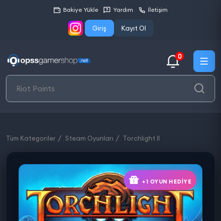
Bakiye Yükle
Yardım
İletişim
Giriş
Kayıt Ol
0
Tüm Kategoriler
Steam Oyunları
Torchlight II
+1 OYUN HEDIYE