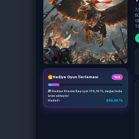
7
B
G
TE
Hediye Oyun İlerlemesi
%15
🎁 Hediye Steam Key için
170,10 TL
değerinde
ürün ekleyin!
Hedef:
200,00 TL