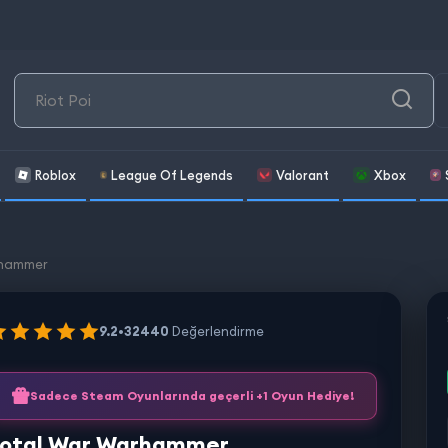
Roblox
League Of Legends
Valorant
Xbox
rhammer
9.2
•
32440
Değerlendirme
Sadece Steam Oyunlarında geçerli +1 Oyun Hediye!
otal War Warhammer