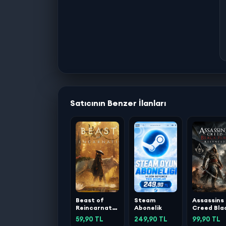
Satıcının Benzer İlanları
Beast of
Steam
Assassins
Reincarnation
Abonelik
Creed Bla
Deluxe
Flag
59,90 TL
249,90 TL
99,90 TL
Edition
Resynced