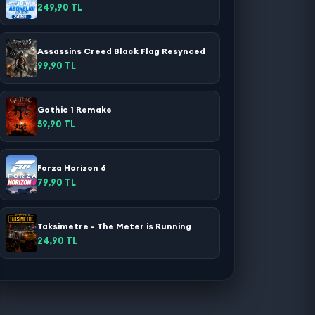
249,90 TL
Assassins Creed Black Flag Resynced
99,90 TL
Gothic 1 Remake
59,90 TL
Forza Horizon 6
79,90 TL
Taksimetre - The Meter is Running
24,90 TL