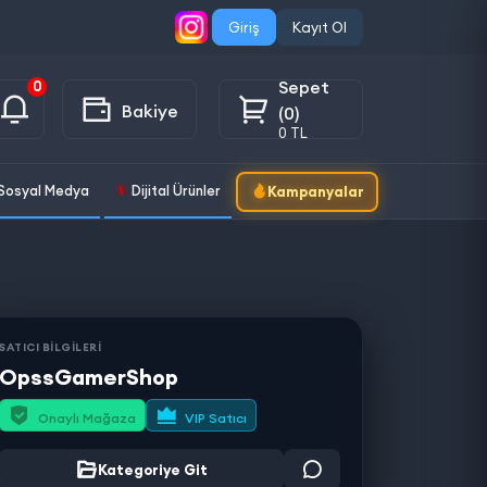
Giriş
Kayıt Ol
Sepet
0
Bakiye
(0)
0 TL
Sosyal Medya
Dijital Ürünler
Kampanyalar
SATICI BİLGİLERİ
OpssGamerShop
Onaylı Mağaza
VIP Satıcı
Kategoriye Git