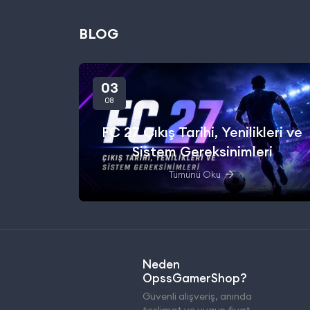
BLOG
03
08
FC 27 Çıkış Tarihi, Yenilikleri ve
Sistem Gereksinimleri
Tümünü Oku
Neden
OpssGamerShop?
Güvenli alışveriş, anında