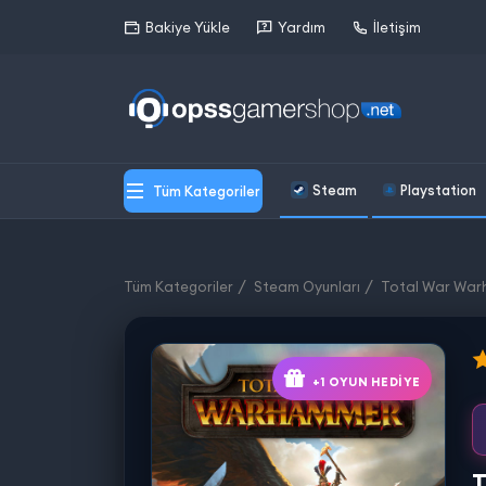
Bakiye Yükle
Yardım
İletişim
Steam
Playstation
Tüm Kategoriler
Tüm Kategoriler
Steam Oyunları
Total War Wa
+1 OYUN HEDIYE
T