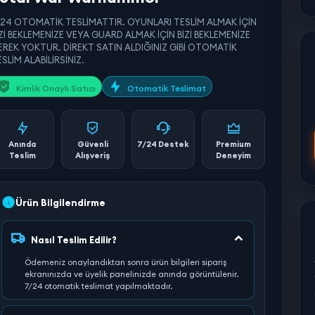
/24 OTOMATİK TESLİMATTIR. OYUNLARI TESLİM ALMAK İÇİN
İZİ BEKLEMENİZE VEYA GUARD ALMAK İÇİN BİZİ BEKLEMENİZE
EREK YOKTUR. DİREKT SATIN ALDIĞINIZ GİBİ OTOMATİK
SLİM ALABİLİRSİNİZ.
Kimlik Onaylı Satıcı
Otomatik Teslimat
Anında
Güvenli
7/24 Destek
Premium
Teslim
Alışveriş
Deneyim
Ürün Bilgilendirme
Nasıl Teslim Edilir?
Ödemeniz onaylandıktan sonra ürün bilgileri sipariş
ekranınızda ve üyelik panelinizde anında görüntülenir.
7/24 otomatik teslimat yapılmaktadır.