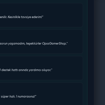
enilir. Kesinlikle tavsiye ederim!"
bir sorun yaşamadım, teşekkürler OpssGamerShop."
24 destek hattı anında yardımcı oluyor."
üper hızlı. 1 numarasınız!"