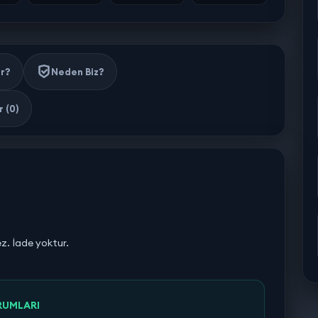
ir?
Neden Biz?
 (0)
ez. İade yoktur.
RUMLARI