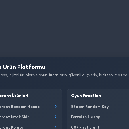
 Ürün Platformu
dijital ürünler ve oyun fırsatlarını güvenli alışveriş, hızlı teslimat ve
orant Ürünleri
Oyun Fırsatları
orant Random Hesap
Steam Random Key
orant İstek Skin
Fortnite Hesap
orant Points
007 First Light