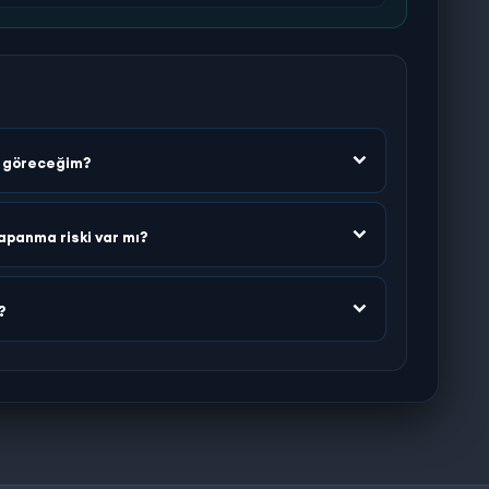
n göreceğim?
apanma riski var mı?
?