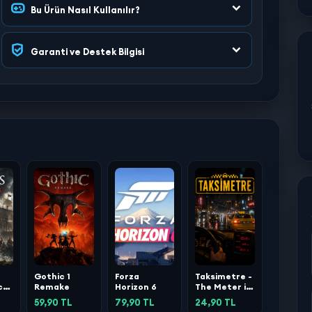
Bu Ürün Nasıl Kullanılır?
Garanti ve Destek Bilgisi
Gothic 1
Forza
Taksimetre -
ck
Remake
Horizon 6
The Meter is
Running
59,90 TL
79,90 TL
24,90 TL