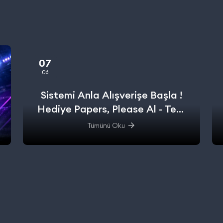
07
06
Sistemi Anla Alışverişe Başla !
Hediye Papers, Please Al - Test
Et - Alışverişe başla.
Tümünü Oku