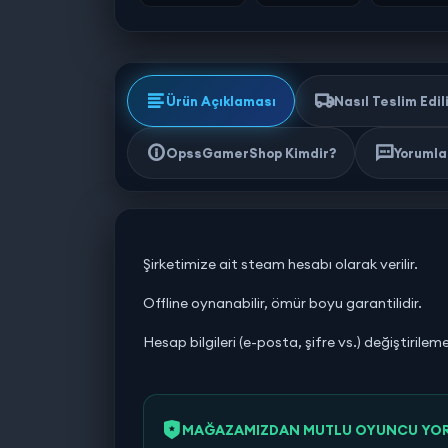
Ürün Açıklaması
Nasıl Teslim Edil
OpssGamerShop Kimdir?
Yorumlar
Şirketimize ait steam hesabı olarak verilir.
Offline oynanabilir, ömür boyu garantilidir.
Hesap bilgileri (e-posta, şifre vs.) değiştirilem
MAĞAZAMIZDAN MUTLU OYUNCU YO