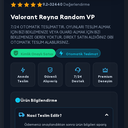
9.2
•
32440
Değerlendirme
Valorant Reyna Random VP
7/24 OTOMATİK TESLİMATTIR. OYUNLARI TESLİM ALMAK
İÇİN BİZİ BEKLEMENİZE VEYA GUARD ALMAK İÇİN BİZİ
BEKLEMENİZE GEREK YOKTUR. DİREKT SATIN ALDIĞINIZ GİBİ
OTOMATİK TESLİM ALABİLİRSİNİZ.
Kimlik Onaylı Satıcı
Otomatik Teslimat
Anında
Güvenli
7/24
Premium
Teslim
Alışveriş
Destek
Deneyim
Ürün Bilgilendirme
Nasıl Teslim Edilir?
Ödemeniz onaylandıktan sonra ürün bilgileri sipariş