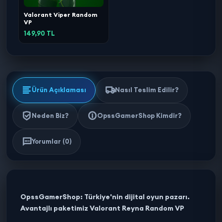
Valorant Viper Random
VP
149,90 TL
Ürün Açıklaması
Nasıl Teslim Edilir?
Neden Biz?
OpssGamerShop Kimdir?
Yorumlar (0)
OpssGamerShop: Türkiye'nin dijital oyun pazarı.
Avantajlı paketimiz Valorant Reyna Random VP