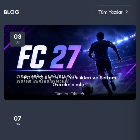
BLOG
Tüm Yazılar
03
08
FC 27 Çıkış Tarihi, Yenilikleri ve Sistem
Gereksinimleri
Tümünü Oku
07
06