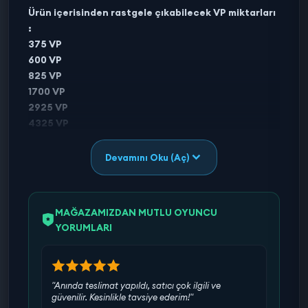
Ürün içerisinden rastgele çıkabilecek VP miktarları
:
375 VP
600 VP
825 VP
1700 VP
2925 VP
4325 VP
8900 VP
Devamını Oku (Aç)
Not : Bu ürünü satın aldıktan sonra e-mail
adresinize veya Siparişlerim kısmına sistem
MAĞAZAMIZDAN MUTLU OYUNCU
tarafından VP kodu iletilecektir.
YORUMLARI
Valorant Points (VP), Riot Games tarafından
geliştirilen popüler bir taktiksel nişancı oyunu olan
"Anında teslimat yapıldı, satıcı çok ilgili ve
Valorant'ta kullanılan oyun içi para birimidir. VP,
güvenilir. Kesinlikle tavsiye ederim!"
oyuncuların çeşitli oyun içi öğeleri ve hizmetleri