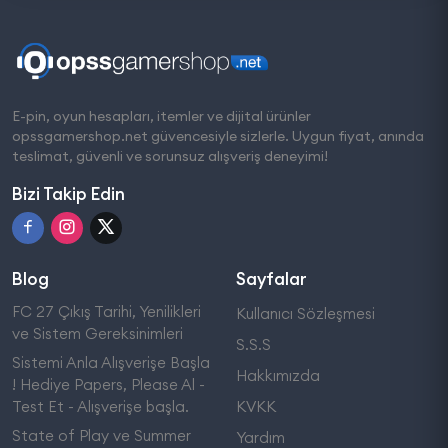
E-pin, oyun hesapları, itemler ve dijital ürünler
opssgamershop.net güvencesiyle sizlerle. Uygun fiyat, anında
teslimat, güvenli ve sorunsuz alışveriş deneyimi!
Bizi Takip Edin
Blog
Sayfalar
FC 27 Çıkış Tarihi, Yenilikleri
Kullanıcı Sözleşmesi
ve Sistem Gereksinimleri
S.S.S
Sistemi Anla Alışverişe Başla
Hakkımızda
! Hediye Papers, Please Al -
Test Et - Alışverişe başla.
KVKK
State of Play ve Summer
Yardım