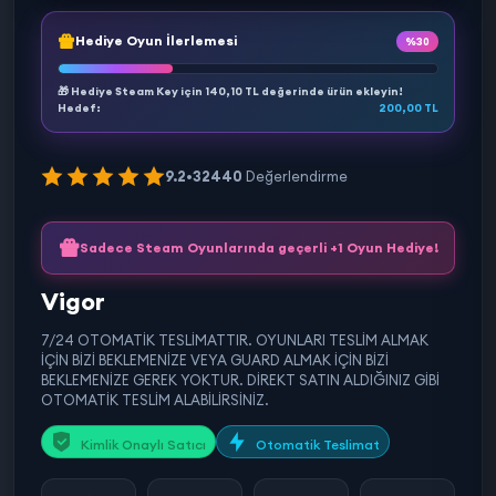
Hediye Oyun İlerlemesi
%30
🎁 Hediye Steam Key için
140,10 TL
değerinde ürün ekleyin!
Hedef:
200,00 TL
9.2
•
32440
Değerlendirme
Sadece Steam Oyunlarında geçerli +1 Oyun Hediye!
Vigor
7/24 OTOMATİK TESLİMATTIR. OYUNLARI TESLİM ALMAK
İÇİN BİZİ BEKLEMENİZE VEYA GUARD ALMAK İÇİN BİZİ
BEKLEMENİZE GEREK YOKTUR. DİREKT SATIN ALDIĞINIZ GİBİ
OTOMATİK TESLİM ALABİLİRSİNİZ.
Kimlik Onaylı Satıcı
Otomatik Teslimat