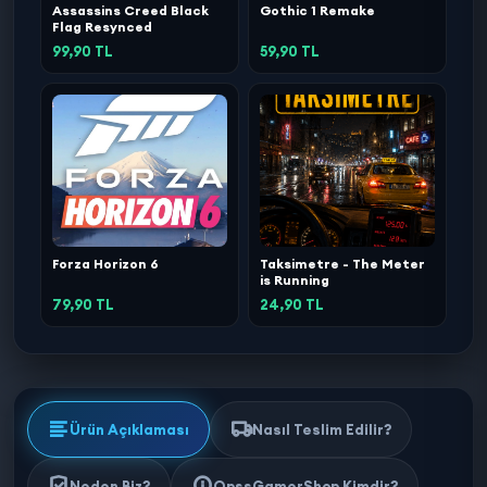
Assassins Creed Black
Gothic 1 Remake
Flag Resynced
99,90 TL
59,90 TL
Forza Horizon 6
Taksimetre - The Meter
is Running
79,90 TL
24,90 TL
Ürün Açıklaması
Nasıl Teslim Edilir?
Neden Biz?
OpssGamerShop Kimdir?