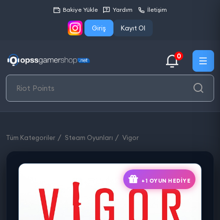
Bakiye Yükle
Yardım
İletişim
Giriş
Kayıt Ol
0
Tüm Kategoriler
Steam Oyunları
Vigor
+1 OYUN HEDIYE