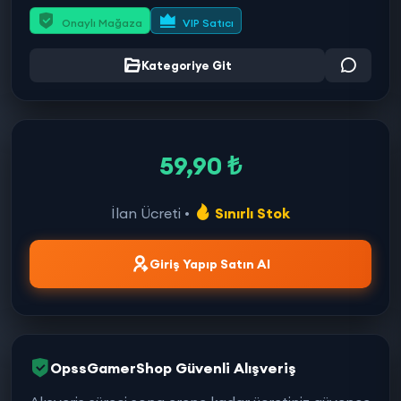
Onaylı Mağaza
VIP Satıcı
Kategoriye Git
59,90 ₺
İlan Ücreti •
Sınırlı Stok
Giriş Yapıp Satın Al
OpssGamerShop Güvenli Alışveriş