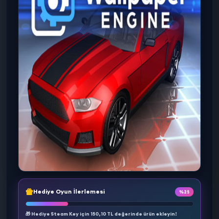
Hediye Oyun İlerlemesi
%25
🎁 Hediye Steam Key için
150,10 TL
değerinde ürün ekleyin!