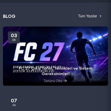
BLOG
Tüm Yazılar
03
08
FC 27 Çıkış Tarihi, Yenilikleri ve Sistem
Gereksinimleri
Tümünü Oku
07
06