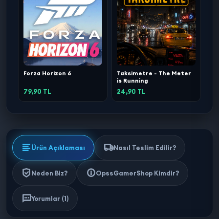
Forza Horizon 6
Taksimetre - The Meter
is Running
79,90 TL
24,90 TL
Ürün Açıklaması
Nasıl Teslim Edilir?
Neden Biz?
OpssGamerShop Kimdir?
Yorumlar (1)