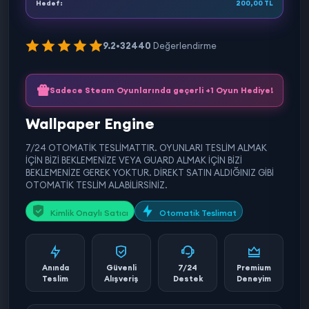
Hedef:
200,00 TL
9.2
•
32440
Değerlendirme
Sadece Steam Oyunlarında geçerli +1 Oyun Hediye!
Wallpaper Engine
7/24 OTOMATİK TESLİMATTIR. OYUNLARI TESLİM ALMAK
İÇİN BİZİ BEKLEMENİZE VEYA GUARD ALMAK İÇİN BİZİ
BEKLEMENİZE GEREK YOKTUR. DİREKT SATIN ALDIĞINIZ GİBİ
OTOMATİK TESLİM ALABİLİRSİNİZ.
Kimlik Onaylı Satıcı
Otomatik Teslimat
Anında
Güvenli
7/24
Premium
Teslim
Alışveriş
Destek
Deneyim