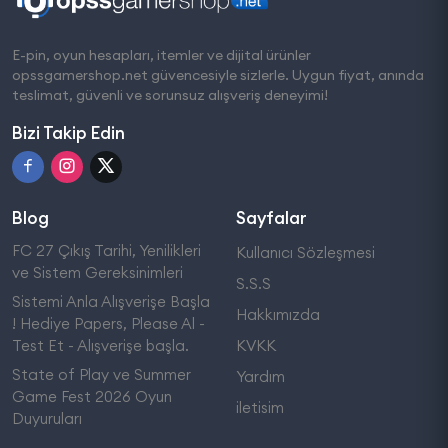
E-pin, oyun hesapları, itemler ve dijital ürünler
opssgamershop.net güvencesiyle sizlerle. Uygun fiyat, anında
teslimat, güvenli ve sorunsuz alışveriş deneyimi!
Bizi Takip Edin
Blog
Sayfalar
FC 27 Çıkış Tarihi, Yenilikleri
Kullanıcı Sözleşmesi
ve Sistem Gereksinimleri
S.S.S
Sistemi Anla Alışverişe Başla
Hakkımızda
! Hediye Papers, Please Al -
Test Et - Alışverişe başla.
KVKK
State of Play ve Summer
Yardım
Game Fest 2026 Oyun
iletisim
Duyuruları