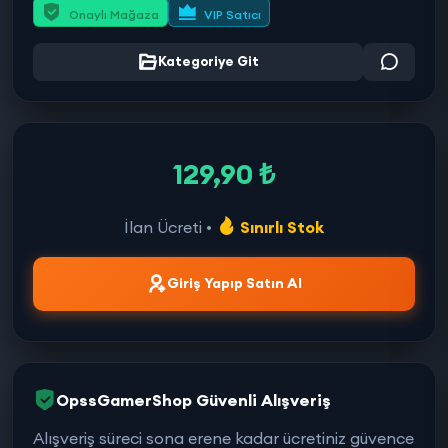
Onaylı Mağaza
VIP Satıcı
Kategoriye Git
129,90 ₺
İlan Ücreti •
Sınırlı Stok
Giriş Yapıp Satın Al
OpssGamerShop Güvenli Alışveriş
Alışveriş süreci sona erene kadar ücretiniz güvence