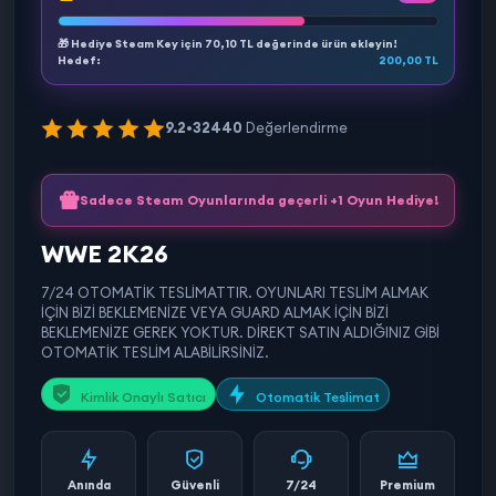
🎁 Hediye Steam Key için
70,10 TL
değerinde ürün ekleyin!
Hedef:
200,00 TL
9.2
•
32440
Değerlendirme
Sadece Steam Oyunlarında geçerli +1 Oyun Hediye!
WWE 2K26
7/24 OTOMATİK TESLİMATTIR. OYUNLARI TESLİM ALMAK
İÇİN BİZİ BEKLEMENİZE VEYA GUARD ALMAK İÇİN BİZİ
BEKLEMENİZE GEREK YOKTUR. DİREKT SATIN ALDIĞINIZ GİBİ
OTOMATİK TESLİM ALABİLİRSİNİZ.
Kimlik Onaylı Satıcı
Otomatik Teslimat
Anında
Güvenli
7/24
Premium