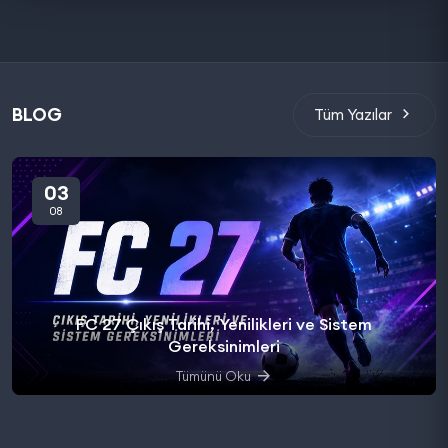
BLOG
Tüm Yazılar
03
08
FC 27 Çıkış Tarihi, Yenilikleri ve Sistem
Gereksinimleri
Tümünü Oku