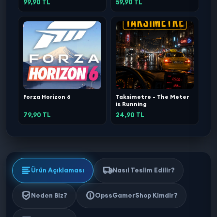
99,90 TL
59,90 TL
Forza Horizon 6
Taksimetre - The Meter
is Running
79,90 TL
24,90 TL
Ürün Açıklaması
Nasıl Teslim Edilir?
Neden Biz?
OpssGamerShop Kimdir?