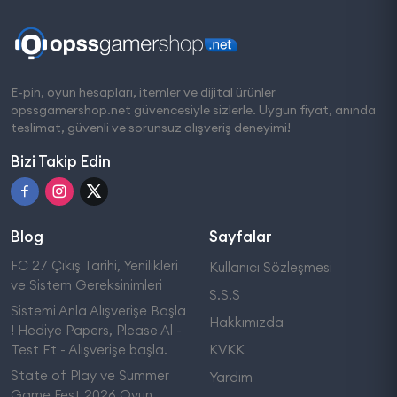
E-pin, oyun hesapları, itemler ve dijital ürünler
opssgamershop.net güvencesiyle sizlerle. Uygun fiyat, anında
teslimat, güvenli ve sorunsuz alışveriş deneyimi!
Bizi Takip Edin
Blog
Sayfalar
FC 27 Çıkış Tarihi, Yenilikleri
Kullanıcı Sözleşmesi
ve Sistem Gereksinimleri
S.S.S
Sistemi Anla Alışverişe Başla
Hakkımızda
! Hediye Papers, Please Al -
Test Et - Alışverişe başla.
KVKK
State of Play ve Summer
Yardım
Game Fest 2026 Oyun