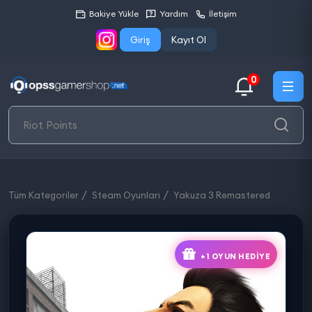
Bakiye Yükle
Yardım
İletişim
Giriş
Kayıt Ol
0
Tüm Kategoriler
Steam Oyunları
Yakuza 3 Remastered
+1 OYUN HEDIYE