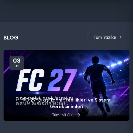
BLOG
Tüm Yazılar
03
08
FC 27 Çıkış Tarihi, Yenilikleri ve Sistem
Gereksinimleri
Tümünü Oku