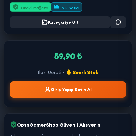
Onaylı Mağaza
VIP Satıcı
Kategoriye Git
59,90 ₺
İlan Ücreti •
Sınırlı Stok
Giriş Yapıp Satın Al
OpssGamerShop Güvenli Alışveriş