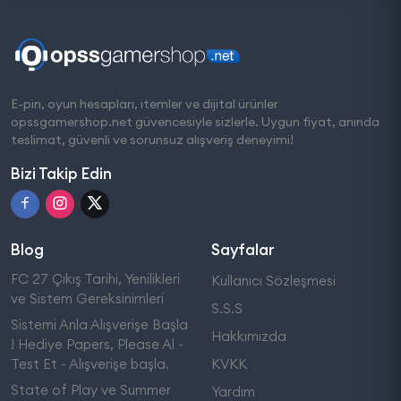
E-pin, oyun hesapları, itemler ve dijital ürünler
opssgamershop.net güvencesiyle sizlerle. Uygun fiyat, anında
teslimat, güvenli ve sorunsuz alışveriş deneyimi!
Bizi Takip Edin
Blog
Sayfalar
FC 27 Çıkış Tarihi, Yenilikleri
Kullanıcı Sözleşmesi
ve Sistem Gereksinimleri
S.S.S
Sistemi Anla Alışverişe Başla
Hakkımızda
! Hediye Papers, Please Al -
Test Et - Alışverişe başla.
KVKK
State of Play ve Summer
Yardım