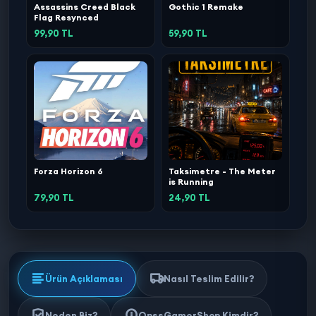
Assassins Creed Black
Gothic 1 Remake
Flag Resynced
99,90 TL
59,90 TL
Forza Horizon 6
Taksimetre - The Meter
is Running
79,90 TL
24,90 TL
Ürün Açıklaması
Nasıl Teslim Edilir?
Neden Biz?
OpssGamerShop Kimdir?