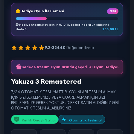
Hediye Oyun İlerlemesi
%30
🎁 Hediye Steam Key için
140,10 TL
değerinde ürün ekleyin!
Hedef:
200,00 TL
9.2
•
32440
Değerlendirme
Sadece Steam Oyunlarında geçerli +1 Oyun Hediye!
Yakuza 3 Remastered
7/24 OTOMATİK TESLİMATTIR. OYUNLARI TESLİM ALMAK
İÇİN BİZİ BEKLEMENİZE VEYA GUARD ALMAK İÇİN BİZİ
BEKLEMENİZE GEREK YOKTUR. DİREKT SATIN ALDIĞINIZ GİBİ
OTOMATİK TESLİM ALABİLİRSİNİZ.
Kimlik Onaylı Satıcı
Otomatik Teslimat