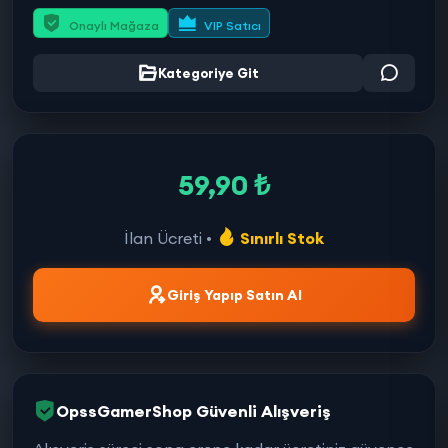
Onaylı Mağaza
VIP Satıcı
Kategoriye Git
59,90 ₺
İlan Ücreti •
Sınırlı Stok
Giriş Yapıp Satın Al
OpssGamerShop Güvenli Alışveriş