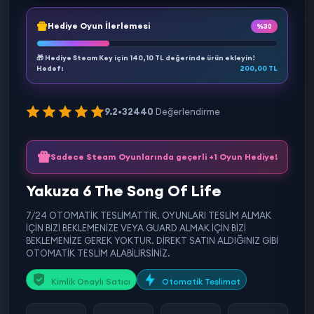
Hediye Oyun İlerlemesi
%30
🎁 Hediye Steam Key için
140,10 TL
değerinde ürün ekleyin!
Hedef:
200,00 TL
9.2
•
32440
Değerlendirme
Sadece Steam Oyunlarında geçerli +1 Oyun Hediye!
Yakuza 6 The Song Of Life
7/24 OTOMATİK TESLİMATTIR. OYUNLARI TESLİM ALMAK
İÇİN BİZİ BEKLEMENİZE VEYA GUARD ALMAK İÇİN BİZİ
BEKLEMENİZE GEREK YOKTUR. DİREKT SATIN ALDIĞINIZ GİBİ
OTOMATİK TESLİM ALABİLİRSİNİZ.
Kimlik Onaylı Satıcı
Otomatik Teslimat