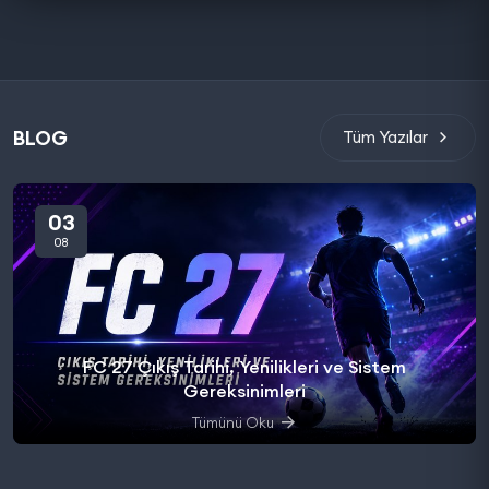
BLOG
Tüm Yazılar
03
08
FC 27 Çıkış Tarihi, Yenilikleri ve Sistem
Gereksinimleri
Tümünü Oku