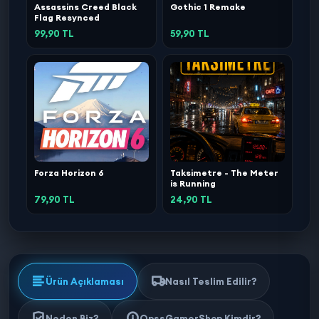
Assassins Creed Black
Gothic 1 Remake
Flag Resynced
99,90 TL
59,90 TL
Forza Horizon 6
Taksimetre - The Meter
is Running
79,90 TL
24,90 TL
Ürün Açıklaması
Nasıl Teslim Edilir?
Neden Biz?
OpssGamerShop Kimdir?