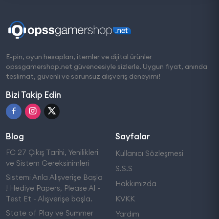
E-pin, oyun hesapları, itemler ve dijital ürünler
opssgamershop.net güvencesiyle sizlerle. Uygun fiyat, anında
teslimat, güvenli ve sorunsuz alışveriş deneyimi!
Bizi Takip Edin
Blog
Sayfalar
FC 27 Çıkış Tarihi, Yenilikleri
Kullanıcı Sözleşmesi
ve Sistem Gereksinimleri
S.S.S
Sistemi Anla Alışverişe Başla
Hakkımızda
! Hediye Papers, Please Al -
Test Et - Alışverişe başla.
KVKK
State of Play ve Summer
Yardım