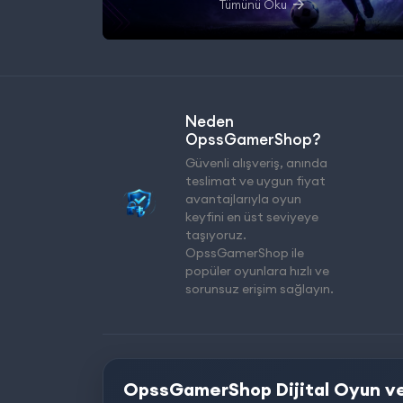
Tümünü Oku
Neden
OpssGamerShop?
Güvenli alışveriş, anında
teslimat ve uygun fiyat
avantajlarıyla oyun
keyfini en üst seviyeye
taşıyoruz.
OpssGamerShop ile
popüler oyunlara hızlı ve
sorunsuz erişim sağlayın.
OpssGamerShop Dijital Oyun ve