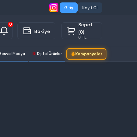
Giriş
Kayıt Ol
Sepet
0
Bakiye
(0)
0 TL
Sosyal Medya
Dijital Ürünler
Kampanyalar