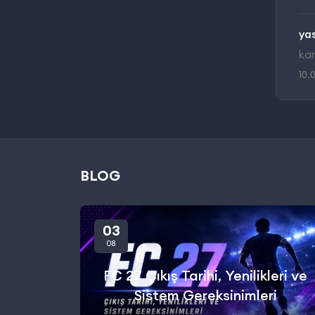
ya
kar
10.
BLOG
03
08
FC 27 Çıkış Tarihi, Yenilikleri ve
Sistem Gereksinimleri