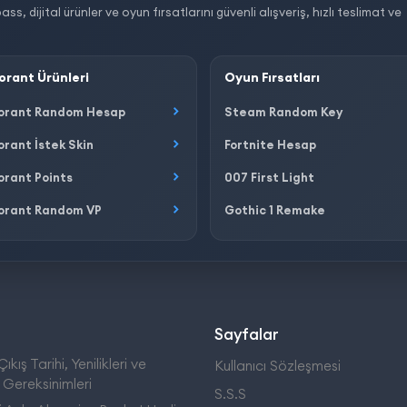
dijital ürünler ve oyun fırsatlarını güvenli alışveriş, hızlı teslimat ve
orant Ürünleri
Oyun Fırsatları
orant Random Hesap
Steam Random Key
orant İstek Skin
Fortnite Hesap
orant Points
007 First Light
orant Random VP
Gothic 1 Remake
Sayfalar
ıkış Tarihi, Yenilikleri ve
Kullanıcı Sözleşmesi
 Gereksinimleri
S.S.S