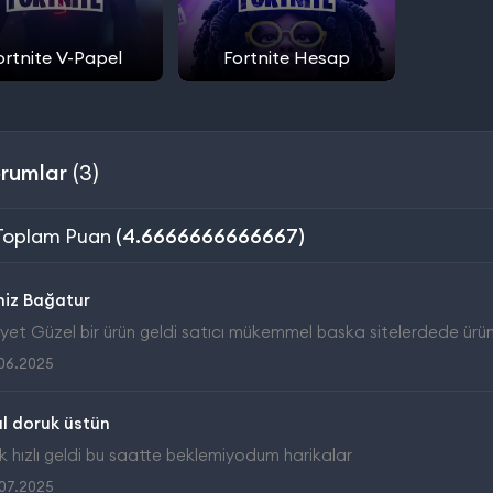
ortnite V-Papel
Fortnite Hesap
rumlar
(3)
Toplam Puan
(4.6666666666667)
niz Bağatur
et Güzel bir ürün geldi satıcı mükemmel baska sitelerdede ürünler
06.2025
al doruk üstün
 hızlı geldi bu saatte beklemiyodum harikalar
07.2025