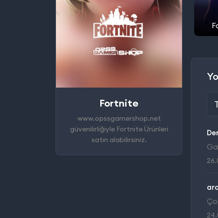
F
Yo
Fortnite
www.opssgamershop.net
güvenilirliğiyle Fortnite Ürünleri
De
satın alabilirsiniz.
Gay
26.
ar
Çok
24.