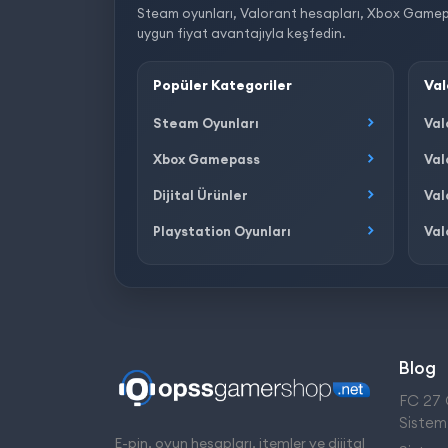
Steam oyunları, Valorant hesapları, Xbox Gamepass, 
uygun fiyat avantajıyla keşfedin.
Popüler Kategoriler
Val
Steam Oyunları
Val
Xbox Gamepass
Val
Dijital Ürünler
Val
Playstation Oyunları
Val
Blog
FC 27 Ç
Sistem
E-pin, oyun hesapları, itemler ve dijital